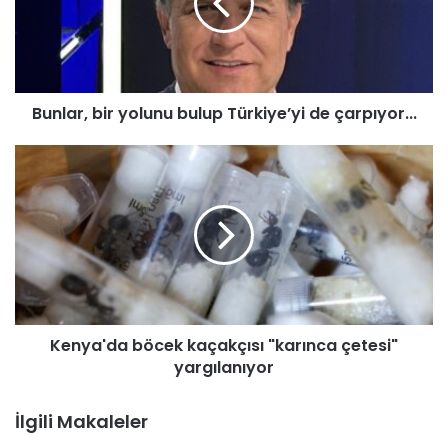
a
r
,
b
i
Bunlar, bir yolunu bulup Türkiye’yi de çarpıyor...
r
y
o
K
l
e
u
n
n
y
u
a
b
'
u
d
l
a
u
b
Kenya'da böcek kaçakçısı "karınca çetesi"
p
ö
T
yargılanıyor
c
ü
e
r
k
İlgili Makaleler
k
k
i