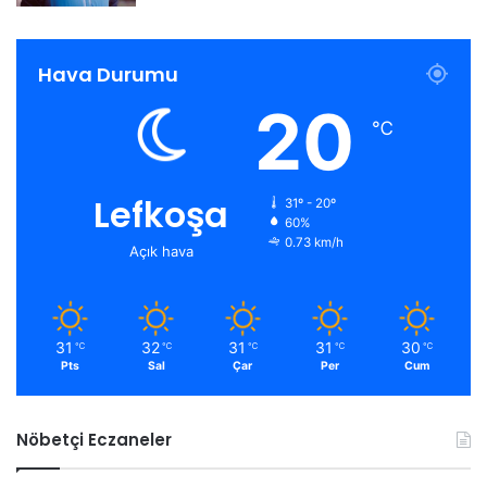
Hava Durumu
20
℃
Lefkoşa
31º - 20º
60%
0.73 km/h
Açık hava
31
32
31
31
30
℃
℃
℃
℃
℃
Pts
Sal
Çar
Per
Cum
Nöbetçi Eczaneler