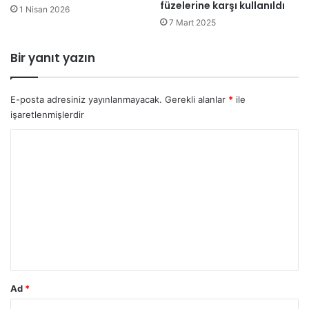
füzelerine karşı kullanıldı
1 Nisan 2026
"
7 Mart 2025
y
a
r
Bir yanıt yazın
g
ı
l
E-posta adresiniz yayınlanmayacak.
Gerekli alanlar
*
ile
a
işaretlenmişlerdir
n
Y
ı
y
o
o
r
r
u
m
*
Ad
*