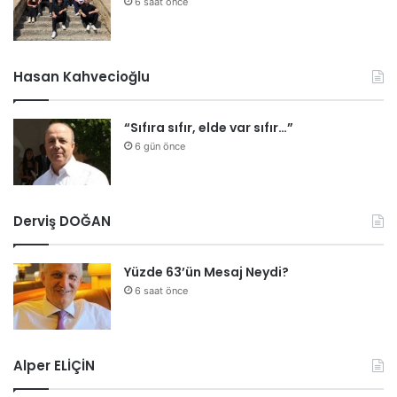
6 saat önce
Hasan Kahvecioğlu
“Sıfıra sıfır, elde var sıfır…”
6 gün önce
Derviş DOĞAN
Yüzde 63’ün Mesaj Neydi?
6 saat önce
Alper ELİÇİN