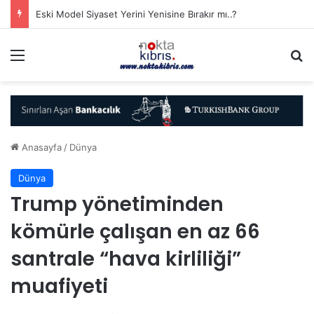
Eski Model Siyaset Yerini Yenisine Bırakır mı..?
Menü
A
Anasayfa
/
Dünya
Dünya
Trump yönetiminden
kömürle çalışan en az 66
santrale “hava kirliliği”
muafiyeti