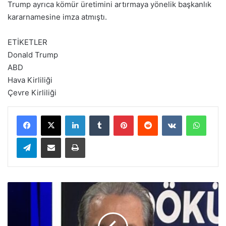
Trump ayrıca kömür üretimini artırmaya yönelik başkanlık
kararnamesine imza atmıştı.
ETİKETLER
Donald Trump
ABD
Hava Kirliliği
Çevre Kirliliği
LinkedIn
Tumblr
Pinterest
Reddit
VKontakte
WhatsApp
Telegram
E-Posta ile paylaş
Yazdır
B
u
n
l