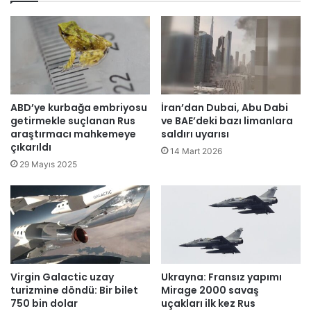
a
y
ç
e
a
’
k
y
ç
i
ı
d
s
e
ı
ABD’ye kurbağa embriyosu
İran’dan Dubai, Abu Dabi
ç
"
getirmekle suçlanan Rus
ve BAE’deki bazı limanlara
a
k
araştırmacı mahkemeye
saldırı uyarısı
r
çıkarıldı
a
14 Mart 2026
p
r
29 Mayıs 2025
ı
ı
y
n
o
c
r
a
.
ç
.
e
.
t
Virgin Galactic uzay
Ukrayna: Fransız yapımı
e
turizmine döndü: Bir bilet
Mirage 2000 savaş
s
750 bin dolar
uçakları ilk kez Rus
i