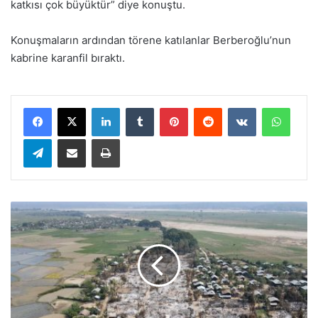
katkısı çok büyüktür” diye konuştu.
Konuşmaların ardından törene katılanlar Berberoğlu’nun
kabrine karanfil bıraktı.
LinkedIn
Tumblr
Pinterest
Reddit
VKontakte
WhatsApp
Telegram
E-Posta ile paylaş
Yazdır
U
N
I
C
E
F
:
M