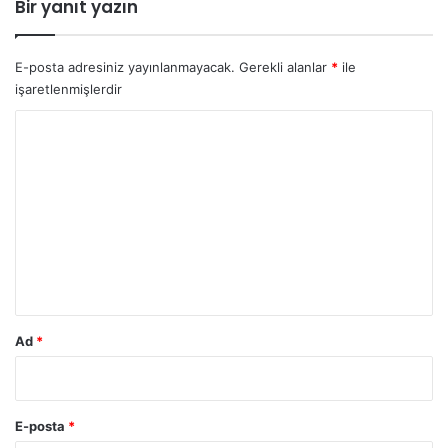
Bir yanıt yazın
l
i
n
E-posta adresiniz yayınlanmayacak.
Gerekli alanlar
*
ile
ö
işaretlenmişlerdir
l
Y
ü
m
o
ü
r
n
e
u
n
m
e
d
*
e
n
o
Ad
*
l
d
u
E-posta
*