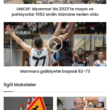
y
UNICEF: Myanmar'da 2023'te mayın ve
a
patlayıcılar 1052 sivilin ölümüne neden oldu
n
m
a
M
r
a
'
r
d
m
a
a
2
r
0
a
2
g
3
a
'
Marmara galibiyetle başladı 62-73
l
t
i
e
b
İlgili Makaleler
m
i
a
y
y
e
ı
t
n
l