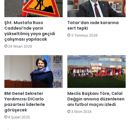
v
e
e
b
p
a
a
ş
Şht. Mustafa Ruso
Tatar’dan iade kararına
t
l
Caddesi’nde yarın
sert tepki
l
a
yükseltilmiş yaya geçidi
3 Temmuz 2026
a
çalışması yapılacak
d
y
ı
24 Nisan 2026
ı
6
c
2
ı
-
l
7
a
3
r
1
BM Genel Sekreter
Meclis Başkanı Töre, Celal
0
Yardımcısı DiCarlo
Değgin anısına düzenlenen
5
pazartesi liderlerle
anı futbol maçını izledi
2
görüşecek
s
3 Ekim 2024
8 Şubat 2025
i
v
i