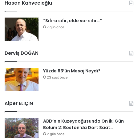
Hasan Kahvecioğlu
“Sıfıra sıfır, elde var sıfır…”
7 gün önce
Derviş DOĞAN
Yüzde 63’ün Mesaj Neydi?
23 saat önce
Alper ELİÇİN
ABD’nin Kuzeydoğusunda On İki Gün
Bölüm 2: Boston’da Dört Saat…
2 gün önce