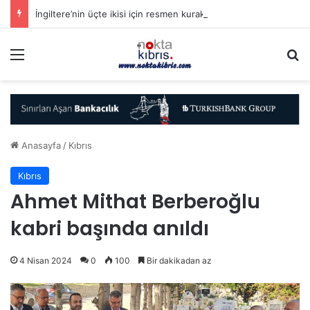
İngiltere’nin üçte ikisi için resmen kuraklık ilan edildi
Menü
A
Anasayfa
/
Kıbrıs
Kıbrıs
Ahmet Mithat Berberoğlu
kabri başında anıldı
4 Nisan 2024
0
100
Bir dakikadan az