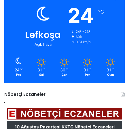
24
℃
Lefkoşa
24º - 23º
60%
0.81 km/h
Açık hava
24
31
30
31
31
℃
℃
℃
℃
℃
Pts
Sal
Çar
Per
Cum
Nöbetçi Eczaneler