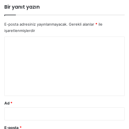
Bir yanıt yazın
E-posta adresiniz yayınlanmayacak.
Gerekli alanlar
*
ile
işaretlenmişlerdir
Y
o
r
u
m
*
Ad
*
E-posta
*