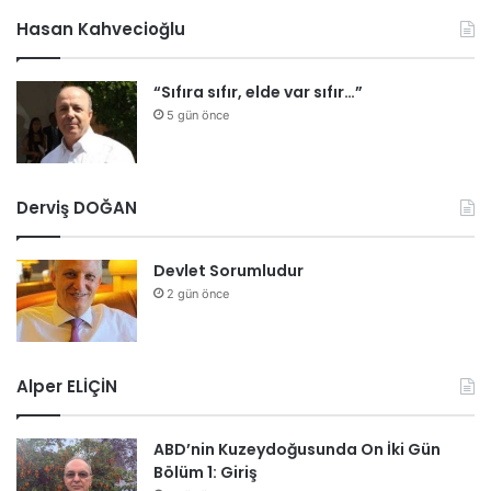
Hasan Kahvecioğlu
“Sıfıra sıfır, elde var sıfır…”
5 gün önce
Derviş DOĞAN
Devlet Sorumludur
2 gün önce
Alper ELİÇİN
ABD’nin Kuzeydoğusunda On İki Gün
Bölüm 1: Giriş