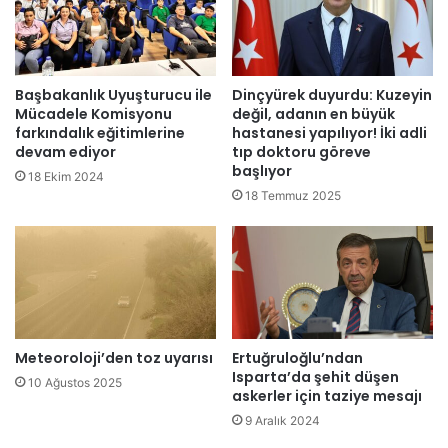
a
d
ı
k
D
Başbakanlık Uyuşturucu ile
Dinçyürek duyurdu: Kuzeyin
e
Mücadele Komisyonu
değil, adanın en büyük
m
farkındalık eğitimlerine
hastanesi yapılıyor! İki adli
devam ediyor
tıp doktoru göreve
e
başlıyor
k
18 Ekim 2024
B
18 Temmuz 2025
a
ş
a
r
ı
m
ı
Meteoroloji’den toz uyarısı
Ertuğruloğlu’ndan
?
Isparta’da şehit düşen
10 Ağustos 2025
askerler için taziye mesajı
9 Aralık 2024