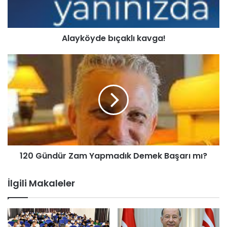
y
d
e
Alayköyde bıçaklı kavga!
b
ı
ç
1
a
2
k
0
l
G
ı
ü
k
n
a
d
v
ü
g
r
120 Gündür Zam Yapmadık Demek Başarı mı?
a
Z
!
a
m
İlgili Makaleler
Y
a
p
m