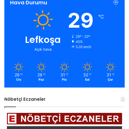
Hava Durumu
29
℃
Lefkoşa
29º - 22º
40%
5.05 km/h
Açık hava
29
29
31
32
31
℃
℃
℃
℃
℃
Cts
Paz
Pts
Sal
Çar
Nöbetçi Eczaneler