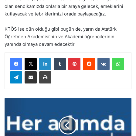
olan sendikamızda onlarla bir araya gelecek, emeklerini
kutlayacak ve tebriklerimizi orada paylaşacağız.
KTÖS ise dün olduğu gibi bugün de, yarın da Atatürk
Öğretmen Akademisi’nin ve Akademi öğrencilerinin
yanında olmaya devam edecektir.
LinkedIn
Tumblr
Pinterest
Reddit
VKontakte
WhatsApp
Telegram
E-Posta ile paylaş
Yazdır
A
l
a
y
k
ö