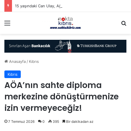
15 yaşındaki Can Ulay, Ağrı Dağı zirvesine çıkan en genç Kıbrıslı Türk oldu
Menü
A
Anasayfa
/
Kıbrıs
Kıbrıs
AÖA’nın sahte diploma
merkezine dönüştürmenize
izin vermeyeceğiz!
7 Temmuz 2026
0
395
Bir dakikadan az