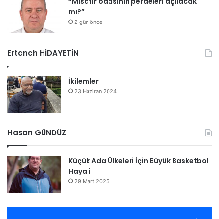
“Misafir odasının perdeleri açılacak
mı?”
2 gün önce
Ertanch HİDAYETİN
İkilemler
23 Haziran 2024
Hasan GÜNDÜZ
Küçük Ada Ülkeleri İçin Büyük Basketbol
Hayali
29 Mart 2025