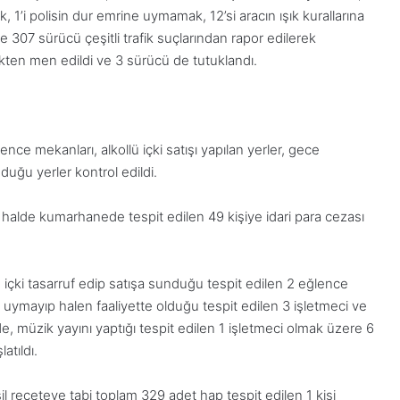
k, 1’i polisin dur emrine uymamak, 12’si aracın ışık kurallarına
 307 sürücü çeşitli trafik suçlarından rapor edilerek
fikten men edildi ve 3 sürücü de tutuklandı.
ce mekanları, alkollü içki satışı yapılan yerler, gece
uğu yerler kontrol edildi.
alde kumarhanede tespit edilen 49 kişiye idari para cezası
llü içki tasarruf edip satışa sunduğu tespit edilen 2 eğlence
uymayıp halen faaliyette olduğu tespit edilen 3 işletmeci ve
e, müzik yayını yaptığı tespit edilen 1 işletmeci olmak üzere 6
atıldı.
il reçeteye tabi toplam 329 adet hap tespit edilen 1 kişi