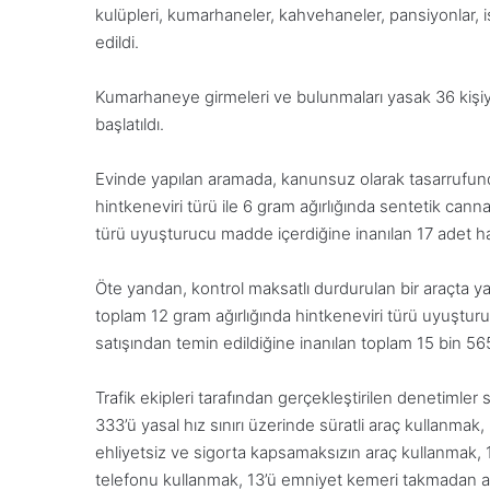
kulüpleri, kumarhaneler, kahvehaneler, pansiyonlar, i
edildi.
Kumarhaneye girmeleri ve bulunmaları yasak 36 kişiye
başlatıldı.
Evinde yapılan aramada, kanunsuz olarak tasarrufun
hintkeneviri türü ile 6 gram ağırlığında sentetik c
türü uyuşturucu madde içerdiğine inanılan 17 adet hap
Öte yandan, kontrol maksatlı durdurulan bir araçta ya
toplam 12 gram ağırlığında hintkeneviri türü uyuşt
satışından temin edildiğine inanılan toplam 15 bin 565 
Trafik ekipleri tarafından gerçekleştirilen denetimle
333’ü yasal hız sınırı üzerinde süratli araç kullanmak, 6
ehliyetsiz ve sigorta kapsamaksızın araç kullanmak, 
telefonu kullanmak, 13’ü emniyet kemeri takmadan ar