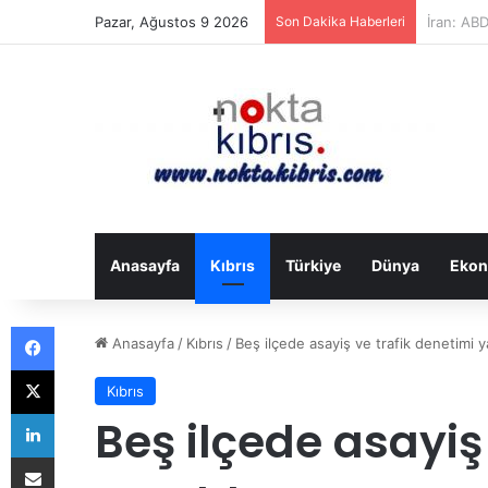
Pazar, Ağustos 9 2026
Son Dakika Haberleri
Ukrayna:
Anasayfa
Kıbrıs
Türkiye
Dünya
Ekon
Facebook
Anasayfa
/
Kıbrıs
/
Beş ilçede asayiş ve trafik denetimi y
X
Kıbrıs
LinkedIn
Beş ilçede asayiş
E-Posta ile paylaş