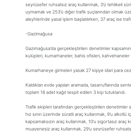
seyrüsefer ruhsatsız araç kullanmak, 3’ü tehlikeli sürüş
uymamak ve 253’ü diğer trafik suçlarından olmak üzer
aleyhlerinde yasal işlem başlatılırken, 37 araç ise tra
-Gazimağusa
Gazimağusa’da gerçekleştirilen denetimler kapsamında;
kulüpleri, kumarhaneler, bahis ofisleri, kahvehaneler
Kumarhaneye girmeleri yasak 27 kişiye idari para cezas
Kaldıkları evde yapılan aramada, tasarruflarında sen
toplam 18 adet kağıt tespit edilen 3 kişi tutuklandı.
Trafik ekipleri tarafından gerçekleştirilen denetimler
hız sınırı üzerinde süratli araç kullanmak, 9’u alkollü i
kapsamaksızın araç kullanmak, 10’u sigortasız araç k
muayenesiz araç kullanmak, 29’u seyrüsefer ruhsatsız