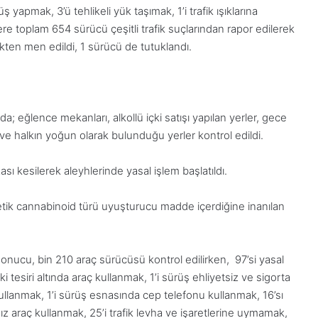
 yapmak, 3’ü tehlikeli yük taşımak, 1’i trafik ışıklarına
e toplam 654 sürücü çeşitli trafik suçlarından rapor edilerek
fikten men edildi, 1 sürücü de tutuklandı.
 eğlence mekanları, alkollü içki satışı yapılan yerler, gece
 ve halkın yoğun olarak bulunduğu yerler kontrol edildi.
ı kesilerek aleyhlerinde yasal işlem başlatıldı.
tetik cannabinoid türü uyuşturucu madde içerdiğine inanılan
 sonucu, bin 210 araç sürücüsü kontrol edilirken, 97’si yasal
çki tesiri altında araç kullanmak, 1’i sürüş ehliyetsiz ve sigorta
ullanmak, 1’i sürüş esnasında cep telefonu kullanmak, 16’sı
 araç kullanmak, 25’i trafik levha ve işaretlerine uymamak,