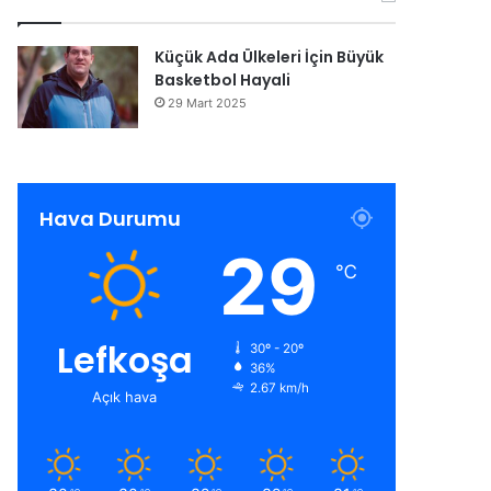
Küçük Ada Ülkeleri İçin Büyük
Basketbol Hayali
29 Mart 2025
Hava Durumu
29
℃
Lefkoşa
30º - 20º
36%
2.67 km/h
Açık hava