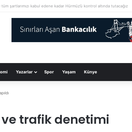
 Rus ordusu bu gece 17 füze ve 202 SİHA ile saldırı düzenledi
omi
Yazarlar
Spor
Yaşam
Künye
apıldı
 ve trafik denetimi