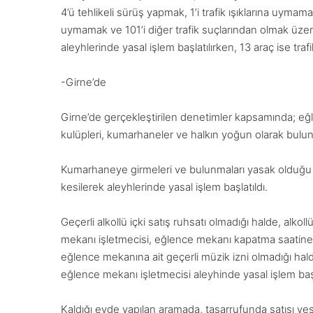
4’ü tehlikeli sürüş yapmak, 1’i trafik ışıklarına uymama
uymamak ve 101’i diğer trafik suçlarından olmak üzere
aleyhlerinde yasal işlem başlatılırken, 13 araç ise tra
-Girne’de
Girne’de gerçekleştirilen denetimler kapsamında; eğlen
kulüpleri, kumarhaneler ve halkın yoğun olarak bulund
Kumarhaneye girmeleri ve bulunmaları yasak olduğu h
kesilerek aleyhlerinde yasal işlem başlatıldı.
Geçerli alkollü içki satış ruhsatı olmadığı halde, alko
mekanı işletmecisi, eğlence mekanı kapatma saatine 
eğlence mekanına ait geçerli müzik izni olmadığı hald
eğlence mekanı işletmecisi aleyhinde yasal işlem başl
Kaldığı evde yapılan aramada, tasarrufunda satışı yeş