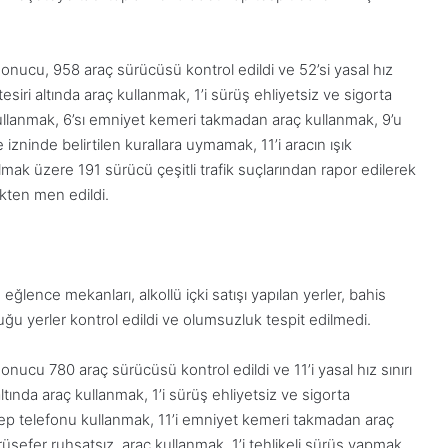
 sonucu, 958 araç sürücüsü kontrol edildi ve 52’si yasal hız
 tesiri altında araç kullanmak, 1’i sürüş ehliyetsiz ve sigorta
ullanmak, 6’sı emniyet kemeri takmadan araç kullanmak, 9’u
zninde belirtilen kurallara uymamak, 11’i aracın ışık
lmak üzere 191 sürücü çeşitli trafik suçlarından rapor edilerek
ikten men edildi.
ğlence mekanları, alkollü içki satışı yapılan yerler, bahis
ğu yerler kontrol edildi ve olumsuzluk tespit edilmedi.
sonucu 780 araç sürücüsü kontrol edildi ve 11’i yasal hız sınırı
 altında araç kullanmak, 1’i sürüş ehliyetsiz ve sigorta
ep telefonu kullanmak, 11’i emniyet kemeri takmadan araç
rüsefer ruhsatsız araç kullanmak, 1’i tehlikeli sürüş yapmak