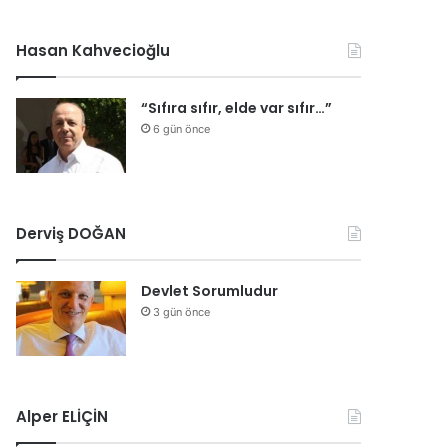
Hasan Kahvecioğlu
“Sıfıra sıfır, elde var sıfır…”
6 gün önce
Derviş DOĞAN
Devlet Sorumludur
3 gün önce
Alper ELİÇİN