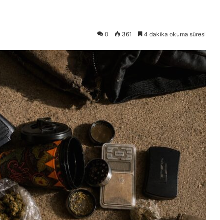
0
361
4 dakika okuma süresi