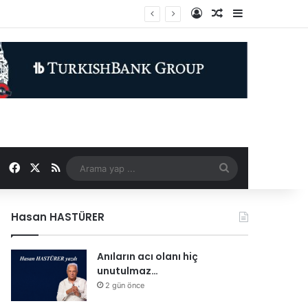
Kayıt Ol
Rastgele Makale
Kenar Bölme
Facebook
X
RSS
Arama
yap
Hasan HASTÜRER
...
Anıların acı olanı hiç
unutulmaz…
2 gün önce