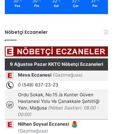
30
30
32
32
31
℃
℃
℃
℃
℃
Paz
Pts
Sal
Çar
Per
Nöbetçi Eczaneler