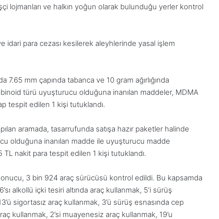
şçi lojmanları ve halkın yoğun olarak bulunduğu yerler kontrol
 idari para cezası kesilerek aleyhlerinde yasal işlem
da 7.65 mm çapında tabanca ve 10 gram ağırlığında
annabinoid türü uyuşturucu olduğuna inanılan maddeler, MDMA
 tespit edilen 1 kişi tutuklandı.
pılan aramada, tasarrufunda satışa hazır paketler halinde
urucu olduğuna inanılan madde ile uyuşturucu madde
TL nakit para tespit edilen 1 kişi tutuklandı.
r sonucu, 3 bin 924 araç sürücüsü kontrol edildi. Bu kapsamda
’sı alkollü içki tesiri altında araç kullanmak, 5’i sürüş
13’ü sigortasız araç kullanmak, 3’ü sürüş esnasında cep
aç kullanmak, 2’si muayenesiz araç kullanmak, 19’u