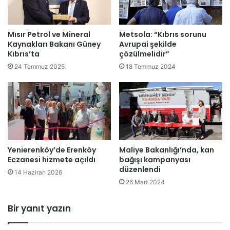
n
i
b
n
a
t
Mısır Petrol ve Mineral
Metsola: “Kıbrıs sorunu
z
e
Kaynakları Bakanı Güney
Avrupai şekilde
ı
m
Kıbrıs’ta
çözülmelidir”
t
e
24 Temmuz 2025
18 Temmuz 2024
e
l
m
a
s
t
i
m
l
a
c
t
i
ö
l
Yenierenköy’de Erenköy
Maliye Bakanlığı’nda, kan
r
Eczanesi hizmete açıldı
bağışı kampanyası
e
e
düzenlendi
r
n
14 Haziran 2026
i
i
26 Mart 2024
k
1
a
3
Bir yanıt yazın
b
A
u
ğ