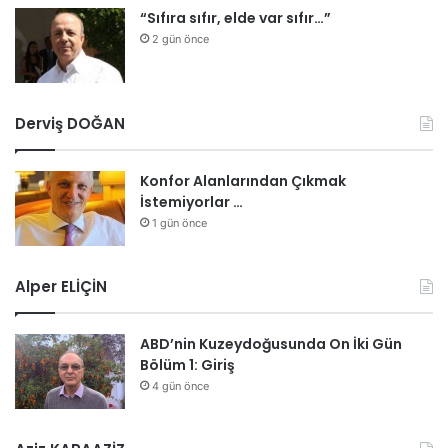
“Sıfıra sıfır, elde var sıfır…”
2 gün önce
Derviş DOĞAN
Konfor Alanlarından Çıkmak
İstemiyorlar …
1 gün önce
Alper ELİÇİN
ABD’nin Kuzeydoğusunda On İki Gün
Bölüm 1: Giriş
4 gün önce