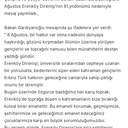
Ağustos Erenköy Direnişi’nin 61.yıldönümü nedeniyle
mesaj yayımladı.,
Bakan Gardiyanoğlu mesajında şu ifadelere yer verdi:
” 8 Ağustos, bir halkın var olma iradesini dünyaya
haykırdığı; gözünü kırpmadan ölümün üzerine yürüyen
gençlerin ve toprağını namusu bilen mücahitlerin destan
yazdığı gündür.
Erenköy Direnişi; üniversite sıralarından cepheye uzanan
bir yolculukta, bedenlerini siper eden kahraman gençlerin
Kıbrıs Türk halkının geleceğine canlarıyla sahip çıktığı
onurlu bir direniştir.
Bugün üzerinde özgürce bastığımız her karış toprak,
Erenköy’de toprağa düşen o kahramanların bize bıraktığı
kutsal birer emanettir. Bu emaneti korumak, geçmişimize,
şehitlerimize ve geleceğimizi emanet edeceğimiz
çocuklarımıza karşı en büyük sorumluluğumuzdur.
Bu anlamlı günde, Erenköy Direnişi’nin aziz şehitlerini