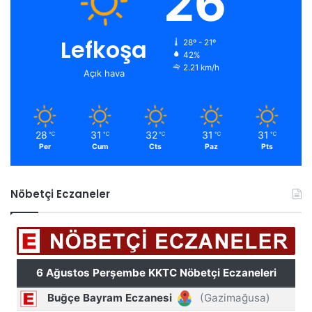
26
Lefkoşa
28º - 21º
42%
2.21 km/h
Açık hava
28
31
32
31
31
℃
℃
℃
℃
℃
Per
Cum
Cts
Paz
Pts
Nöbetçi Eczaneler