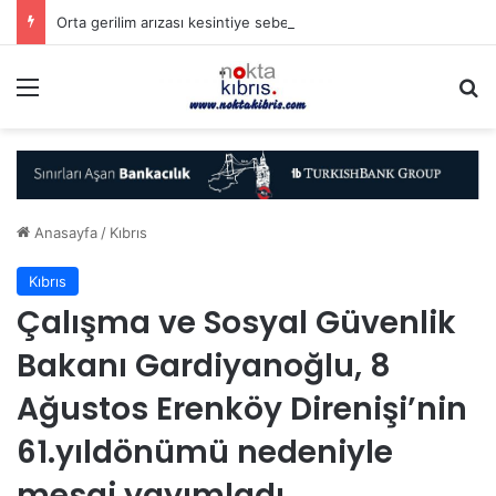
Orta gerilim arızası kesintiye sebebiyet verdi
Menü
A
Anasayfa
/
Kıbrıs
Kıbrıs
Çalışma ve Sosyal Güvenlik
Bakanı Gardiyanoğlu, 8
Ağustos Erenköy Direnişi’nin
61.yıldönümü nedeniyle
mesaj yayımladı