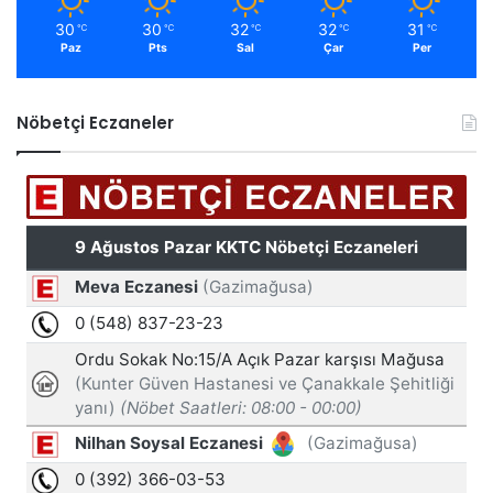
30
30
32
32
31
℃
℃
℃
℃
℃
Paz
Pts
Sal
Çar
Per
Nöbetçi Eczaneler