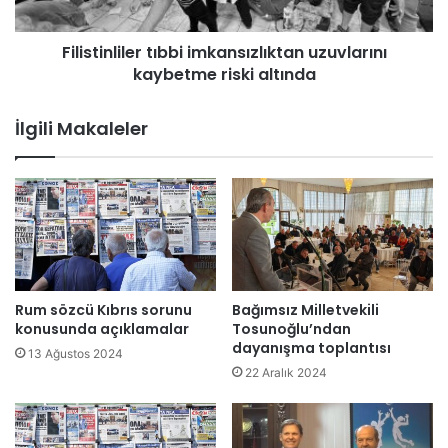
a
n
n
l
'
Filistinliler tıbbi imkansızlıktan uzuvlarını
i
ı
kaybetme riski altında
l
n
e
s
r
İlgili Makaleler
ı
t
n
ı
ı
b
r
b
d
i
a
i
a
m
s
k
k
a
Rum sözcü Kıbrıs sorunu
Bağımsız Milletvekili
e
n
konusunda açıklamalar
Tosunoğlu’ndan
r
s
dayanışma toplantısı
13 Ağustos 2024
i
ı
22 Aralık 2024
y
z
ı
l
ğ
ı
ı