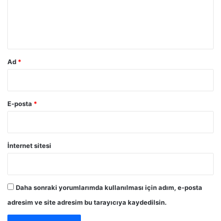
r
m
i
s
*
k
i
a
Ad
*
l
t
ı
n
E-posta
*
d
a
İnternet sitesi
Daha sonraki yorumlarımda kullanılması için adım, e-posta
adresim ve site adresim bu tarayıcıya kaydedilsin.