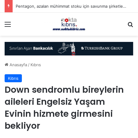
Pentagon, azalan mühimmat stoku için savunma şirketlerinden hızlanmalarını istedi
Menü
A
Anasayfa
/
Kıbrıs
Kıbrıs
Down sendromlu bireylerin
aileleri Engelsiz Yaşam
Evinin hizmete girmesini
bekliyor