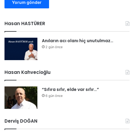
Hasan HASTÜRER
Anıların acı olanı hiç unutulmaz…
2 gün önce
Hasan Kahvecioğlu
“Sıfıra sıfır, elde var sıfır…”
6 gün önce
Derviş DOĞAN