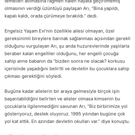
temelleri atılmasına rağmen halen hayata geçirilmemiş
olmasının verdiği üzüntüyü paylaşan Arı, “Bina yapıldı,
kapalı kaldı, orada çürümeye bırakıldı.” dedi.
Engelsiz Yaşam Evi’nin özellikle ailesi olmayan, özel
gereksinimli bireylere barınak sağlanması açısından gerekli
olduğunu vurgulayan Arı, şu anda huzurevlerinde yaşlılarla
beraber kalan engelliler olduğunu, her engelli çocuğa
sahip anne babanın da “bizden sonra ne olacak? korkusu
içerisinde yaşadığını belirtti ve devletin bu çocuklara sahip
çıkması gerektiğini söyledi.
Bugüne kadar ailelerin bir araya gelmesiyle birçok işin
başarılabildiğini belirten ve aileler olmasa kimsenin bu
çocuklarla ilgilenmediğini savunan Arı, “Biz birbirimize yol
gösteriyoruz, destek oluyoruz. 1995 yılından bugüne çok
yol kat ettik. En azından devletin okulları var.” diye konuştu.