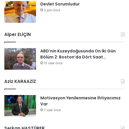
Devlet Sorumludur
3 gün önce
Alper ELİÇİN
ABD’nin Kuzeydoğusunda On İki Gün
Bölüm 2: Boston’da Dört Saat…
15 saat önce
Aziz KARAAZİZ
Motivasyon Yenilenmesine İhtiyacımız
Var
7 saat önce
Serkan HASTÜRER