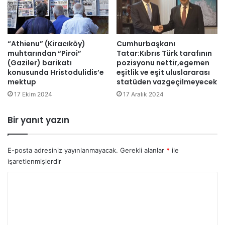
k
n
t
a
a
k
n
y
“Athienu” (Kiracıköy)
Cumhurbaşkanı
u
muhtarından “Piroi”
Tatar:Kıbrıs Türk tarafının
a
z
(Gaziler) barikatı
pozisyonu nettir,egemen
p
u
konusunda Hristodulidis’e
eşitlik ve eşit uluslararası
t
v
mektup
statüden vazgeçilmeyecek
ı
l
17 Ekim 2024
17 Aralık 2024
ğ
a
ı
r
n
ı
Bir yanıt yazın
ı
n
d
ı
u
k
E-posta adresiniz yayınlanmayacak.
Gerekli alanlar
*
ile
y
a
işaretlenmişlerdir
u
y
r
Y
b
d
e
o
u
t
r
m
e
u