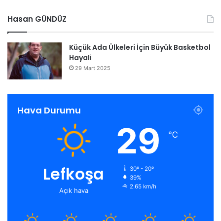
Hasan GÜNDÜZ
Küçük Ada Ülkeleri İçin Büyük Basketbol
Hayali
29 Mart 2025
Hava Durumu
29
℃
Lefkoşa
30º - 20º
39%
2.65 km/h
Açık hava