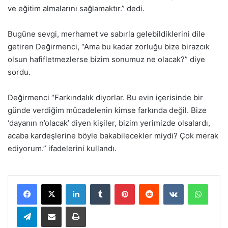
ve eğitim almalarını sağlamaktır.” dedi.
Bugüne sevgi, merhamet ve sabırla gelebildiklerini dile
getiren Değirmenci, “Ama bu kadar zorluğu bize birazcık
olsun hafifletmezlerse bizim sonumuz ne olacak?” diye
sordu.
Değirmenci “Farkındalık diyorlar. Bu evin içerisinde bir
günde verdiğim mücadelenin kimse farkında değil. Bize
‘dayanın n’olacak’ diyen kişiler, bizim yerimizde olsalardı,
acaba kardeşlerine böyle bakabilecekler miydi? Çok merak
ediyorum.” ifadelerini kullandı.
LinkedIn
Tumblr
Pinterest
Reddit
VKontakte
WhatsApp
Telegram
E-Posta ile paylaş
Yazdır