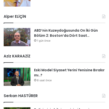
Alper ELİÇİN
ABD’nin Kuzeydoğusunda On İki Gün
Bölüm 2: Boston’da Dört Saat…
1 gün önce
Aziz KARAAZİZ
Eski Model Siyaset Yerini Yenisine Bırakır
mı..?
8 saat önce
Serkan HASTÜRER