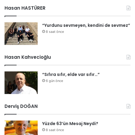
Hasan HASTÜRER
“Yurdunu sevmeyen, kendini de sevmez”
8 saat önce
Hasan Kahvecioğlu
“Sıfıra sıfır, elde var sıfır…”
6 gün önce
Derviş DOĞAN
Yüzde 63’ün Mesaj Neydi?
8 saat önce