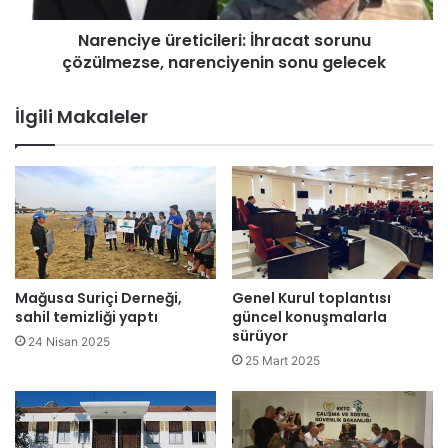
ı
e
n
Narenciye üreticileri: İhracat sorunu
ü
l
çözülmezse, narenciyenin sonu gelecek
r
a
e
r
t
İlgili Makaleler
ı
i
n
c
e
i
d
l
e
e
n
r
i
i
y
:
l
İ
Mağusa Suriçi Derneği,
Genel Kurul toplantısı
e
h
sahil temizliği yaptı
güncel konuşmalarla
o
r
sürüyor
24 Nisan 2025
l
a
25 Mart 2025
u
c
ş
a
a
t
n
s