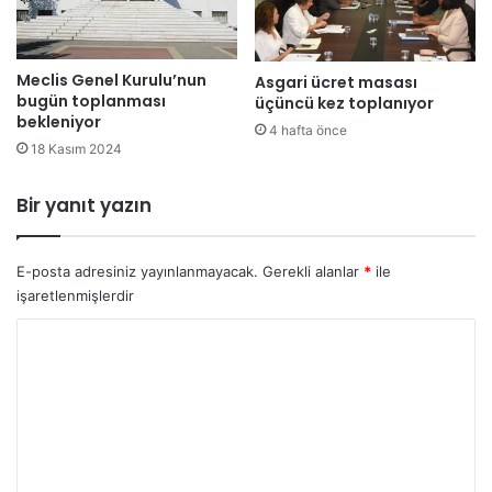
z
o
a
r
r
u
Meclis Genel Kurulu’nun
a
Asgari ücret masası
n
bugün toplanması
üçüncü kez toplanıyor
r
u
bekleniyor
ı
ç
4 hafta önce
n
18 Kasım 2024
ö
n
z
a
ü
Bir yanıt yazın
s
l
ı
m
l
e
E-posta adresiniz yayınlanmayacak.
Gerekli alanlar
*
ile
k
z
işaretlenmişlerdir
a
s
r
e
Y
ş
,
o
ı
n
r
l
a
a
r
u
n
e
m
a
n