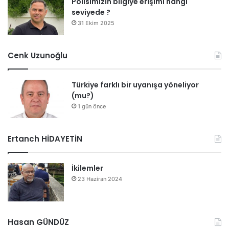
Polisimizin bilgiye erişimi hangi
seviyede ?
31 Ekim 2025
Cenk Uzunoğlu
Türkiye farklı bir uyanışa yöneliyor
(mu?)
1 gün önce
Ertanch HİDAYETİN
İkilemler
23 Haziran 2024
Hasan GÜNDÜZ