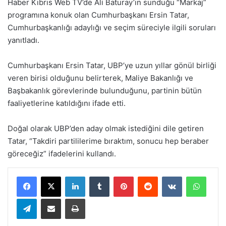
Haber Kıbrıs Web TV’de Ali Baturay’ın sunduğu “Markaj”
programına konuk olan Cumhurbaşkanı
Ersin Tatar
,
Cumhurbaşkanlığı adaylığı ve seçim süreciyle ilgili soruları
yanıtladı.
Cumhurbaşkanı
Ersin Tatar
, UBP’ye uzun yıllar gönül birliği
veren birisi olduğunu belirterek, Maliye Bakanlığı ve
Başbakanlık görevlerinde bulunduğunu, partinin bütün
faaliyetlerine katıldığını ifade etti.
Doğal olarak UBP’den aday olmak istediğini dile getiren
Tatar, “Takdiri partililerime bıraktım, sonucu hep beraber
göreceğiz” ifadelerini kullandı.
LinkedIn
Tumblr
Pinterest
Reddit
VKontakte
WhatsApp
Telegram
E-Posta ile paylaş
Yazdır