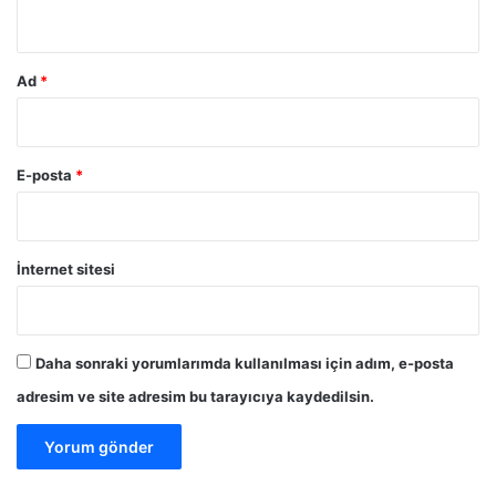
c
c
*
a
i
ğ
y
ı
e
Ad
*
t
n
a
i
r
n
t
s
E-posta
*
ı
o
ş
n
ı
u
l
g
İnternet sitesi
ı
e
y
l
o
e
r
c
Daha sonraki yorumlarımda kullanılması için adım, e-posta
e
adresim ve site adresim bu tarayıcıya kaydedilsin.
k