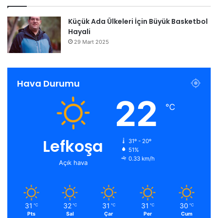
Küçük Ada Ülkeleri İçin Büyük Basketbol
Hayali
29 Mart 2025
Hava Durumu
22
℃
Lefkoşa
31º - 20º
51%
0.33 km/h
Açık hava
31
32
31
31
30
℃
℃
℃
℃
℃
Pts
Sal
Çar
Per
Cum