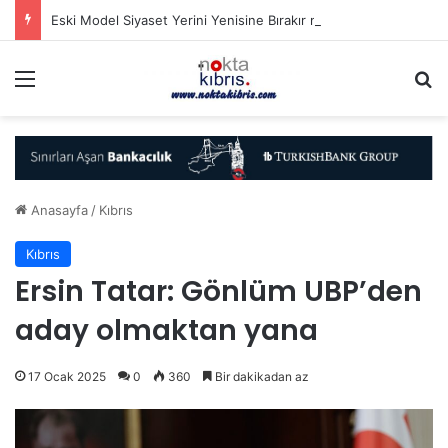
Eski Model Siyaset Yerini Yenisine Bırakır mı..?
Menü
A
Anasayfa
/
Kıbrıs
Kıbrıs
Ersin Tatar: Gönlüm UBP’den
aday olmaktan yana
17 Ocak 2025
0
360
Bir dakikadan az