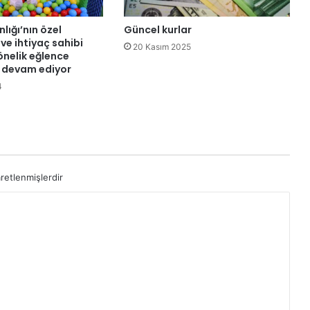
v
r
lığı’nın özel
Güncel kurlar
u
 ve ihtiyaç sahibi
20 Kasım 2025
p
önelik eğlence
 devam ediyor
a
s
4
a
v
u
n
m
a
aretlenmişlerdir
s
ı
n
a
k
a
t
ı
l