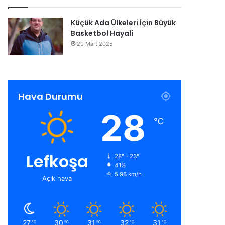
Küçük Ada Ülkeleri İçin Büyük
Basketbol Hayali
29 Mart 2025
Hava Durumu
28
℃
Lefkoşa
28º - 23º
41%
5.96 km/h
Açık hava
27
30
31
32
31
℃
℃
℃
℃
℃