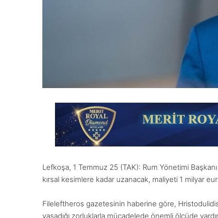
Lefkoşa, 1 Temmuz 25 (TAK): Rum Yönetimi Başkanı 
kırsal kesimlere kadar uzanacak, maliyeti 1 milyar eur
Fileleftheros gazetesinin haberine göre, Hristodulid
yaşadığı zorluklarla mücadelede önemli ölçüde yardımc