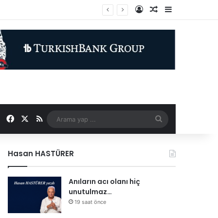
Kayıt Ol
Rastgele Makale
Kenar Bölme
inin destanıdır
Facebook
X
RSS
Arama
yap
Hasan HASTÜRER
...
Anıların acı olanı hiç
unutulmaz…
19 saat önce