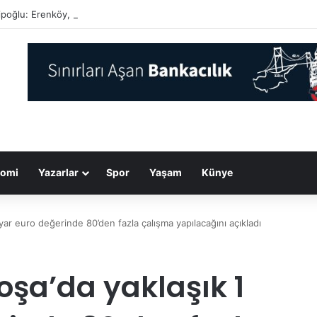
poğlu: Erenköy, bir milletin gençlerinin vatanı için neleri göze alabileceğ
omi
Yazarlar
Spor
Yaşam
Künye
lyar euro değerinde 80’den fazla çalışma yapılacağını açıkladı
koşa’da yaklaşık 1