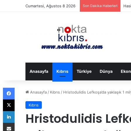
Cumartesi, Ağustos 8 2026
Son Dakika Haberleri
Hasi
Anasayfa
Kıbrıs
Türkiye
Dünya
Ekon
Facebook
Anasayfa
/
Kıbrıs
/
Hristodulidis Lefkoşa’da yaklaşık 1 mi
X
Kıbrıs
LinkedIn
Hristodulidis Lef
E-Posta ile paylaş