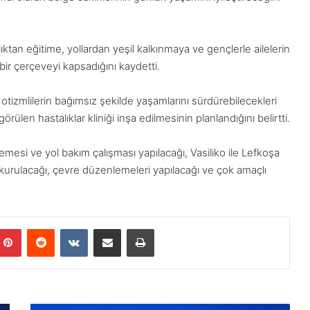
ıktan eğitime, yollardan yeşil kalkınmaya ve gençlerle ailelerin
ir çerçeveyi kapsadığını kaydetti.
 otizmlilerin bağımsız şekilde yaşamlarını sürdürebilecekleri
görülen hastalıklar kliniği inşa edilmesinin planlandığını belirtti.
emesi ve yol bakım çalışması yapılacağı, Vasiliko ile Lefkoşa
i kurulacağı, çevre düzenlemeleri yapılacağı ve çok amaçlı
Pinterest
Reddit
VKontakte
E-Posta ile paylaş
Yazdır