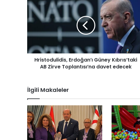
H
r
i
s
t
o
d
u
l
Hristodulidis, Erdoğan’ı Güney Kıbrıs’taki
i
AB Zirve Toplantısı’na davet edecek
d
i
s
,
İlgili Makaleler
E
r
d
o
ğ
a
n
’