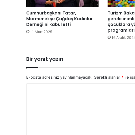
ı
G
Cumhurbaşkanı Tatar,
Turizm Bakan
ü
Mormenekşe Çağdaş Kadınlar
gereksinimli
n
Derneği’ni kabul etti
çocuklara y
programları
e
11 Mart 2025
y
16 Aralık 202
K
ı
b
Bir yanıt yazın
r
ı
s
E-posta adresiniz yayınlanmayacak.
Gerekli alanlar
*
ile iş
’
t
Y
a
o
k
i
r
A
u
B
m
Z
i
*