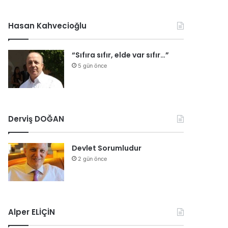
Hasan Kahvecioğlu
“Sıfıra sıfır, elde var sıfır…”
5 gün önce
Derviş DOĞAN
Devlet Sorumludur
2 gün önce
Alper ELİÇİN