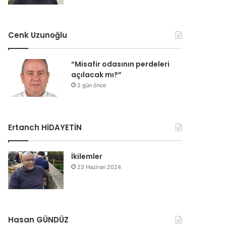
Cenk Uzunoğlu
“Misafir odasının perdeleri
açılacak mı?”
2 gün önce
Ertanch HİDAYETİN
İkilemler
23 Haziran 2024
Hasan GÜNDÜZ