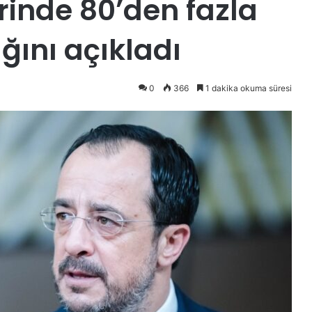
rinde 80’den fazla
ğını açıkladı
0
366
1 dakika okuma süresi