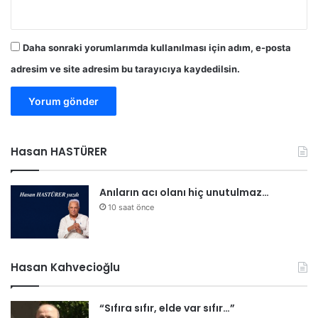
t
r
o
Daha sonraki yorumlarımda kullanılması için adım, e-posta
l
adresim ve site adresim bu tarayıcıya kaydedilsin.
a
l
t
ı
n
a
Hasan HASTÜRER
a
l
ı
Anıların acı olanı hiç unutulmaz…
n
10 saat önce
d
ı
,
s
Hasan Kahvecioğlu
o
ğ
“Sıfıra sıfır, elde var sıfır…”
u