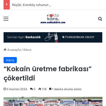
Küçük: Erenköy ruhunun bıraktığı kutlu emanete sahip çıkacağız
Menü
A
Anasayfa
/
Kıbrıs
Kıbrıs
“Kokain üretme fabrikası”
çökertildi
5 Haziran 2024
0
118
1 dakika okuma süresi