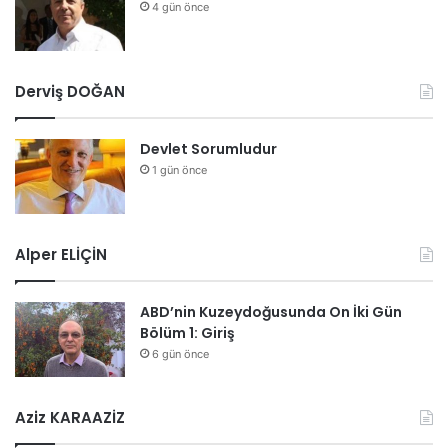
4 gün önce
t
m
a
ç
Derviş DOĞAN
a
l
ı
Devlet Sorumludur
ş
1 gün önce
m
a
l
a
Alper ELİÇİN
r
ı
s
ABD’nin Kuzeydoğusunda On İki Gün
ü
Bölüm 1: Giriş
r
6 gün önce
ü
y
o
Aziz KARAAZİZ
r