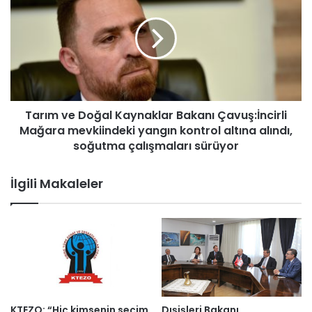
n
r
g
ı
ı
m
n
v
d
e
a
D
y
o
a
Tarım ve Doğal Kaynaklar Bakanı Çavuş:İncirli
ğ
k
Mağara mevkiindeki yangın kontrol altına alındı,
a
l
l
soğutma çalışmaları sürüyor
a
K
ş
a
İlgili Makaleler
ı
y
k
n
2
a
b
k
i
l
n
a
d
r
ö
B
n
a
KTEZO: “Hiç kimsenin seçim
Dışişleri Bakanı