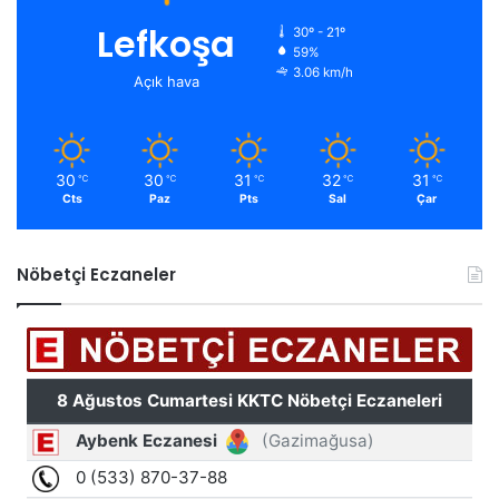
Lefkoşa
30º - 21º
59%
3.06 km/h
Açık hava
30
30
31
32
31
℃
℃
℃
℃
℃
Cts
Paz
Pts
Sal
Çar
Nöbetçi Eczaneler