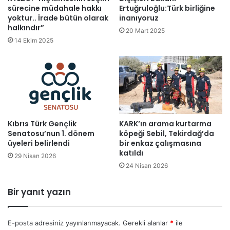
ü
k
sürecine müdahale hakkı
Ertuğruloğlu:Türk birliğine
m
a
yoktur.. İrade bütün olarak
inanıyoruz
a
n
halkındır”
20 Mart 2025
l
ı
14 Ekim 2025
a
Ç
n
a
k
v
ü
u
l
ş
o
:
l
İ
d
Kıbrıs Türk Gençlik
KARK’ın arama kurtarma
n
Senatosu’nun 1. dönem
köpeği Sebil, Tekirdağ’da
u
c
üyeleri belirlendi
bir enkaz çalışmasına
i
katıldı
r
29 Nisan 2026
24 Nisan 2026
l
i
M
Bir yanıt yazın
a
ğ
a
E-posta adresiniz yayınlanmayacak.
Gerekli alanlar
*
ile