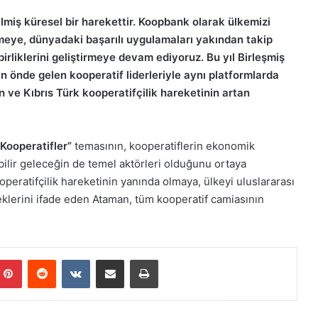
ilmiş küresel bir harekettir. Koopbank olarak ülkemizi
etmeye, dünyadaki başarılı uygulamaları yakından takip
rliklerini geliştirmeye devam ediyoruz. Bu yıl Birleşmiş
n önde gelen kooperatif liderleriyle aynı platformlarda
n ve Kıbrıs Türk kooperatifçilik hareketinin artan
 Kooperatifler”
temasının, kooperatiflerin ekonomik
bilir geleceğin de temel aktörleri olduğunu ortaya
peratifçilik hareketinin yanında olmaya, ülkeyi uluslararası
klerini ifade eden Ataman, tüm kooperatif camiasının
Pinterest
Reddit
VKontakte
E-Posta ile paylaş
Yazdır