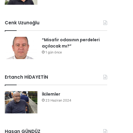
Cenk Uzunoğlu
“Misafir odasının perdeleri
açılacak mı?”
1 gün önce
Ertanch HİDAYETİN
İkilemler
23 Haziran 2024
Hasan GÜNDÜZ