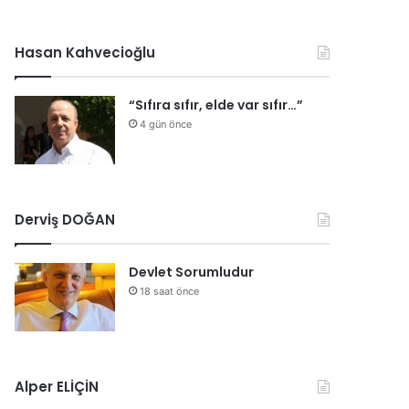
Hasan Kahvecioğlu
“Sıfıra sıfır, elde var sıfır…”
4 gün önce
Derviş DOĞAN
Devlet Sorumludur
18 saat önce
Alper ELİÇİN