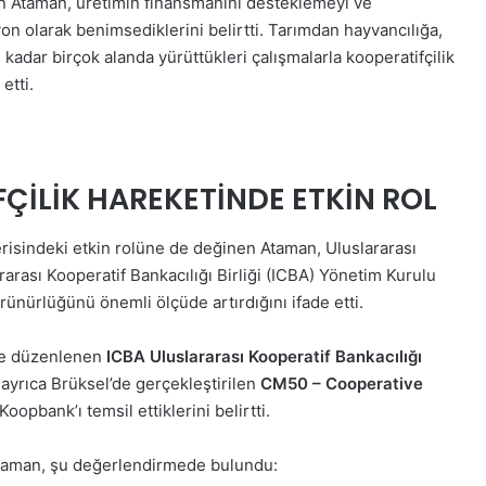
n Ataman, üretimin finansmanını desteklemeyi ve
on olarak benimsediklerini belirtti. Tarımdan hayvancılığa,
 kadar birçok alanda yürüttükleri çalışmalarla kooperatifçilik
etti.
ÇİLİK HAREKETİNDE ETKİN ROL
çerisindeki etkin rolüne de değinen Ataman, Uluslararası
lararası Kooperatif Bankacılığı Birliği (ICBA) Yönetim Kurulu
örünürlüğünü önemli ölçüde artırdığını ifade etti.
nde düzenlenen
ICBA Uluslararası Kooperatif Bankacılığı
 ayrıca Brüksel’de gerçekleştirilen
CM50 – Cooperative
Koopbank’ı temsil ettiklerini belirtti.
 Ataman, şu değerlendirmede bulundu: