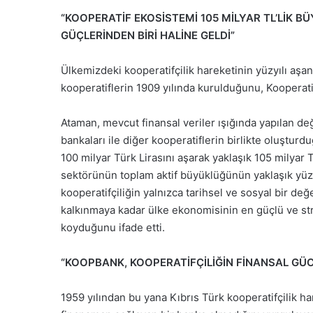
“KOOPERATİF EKOSİSTEMİ 105 MİLYAR TL’LİK 
GÜÇLERİNDEN BİRİ HALİNE GELDİ”
Ülkemizdeki kooperatifçilik hareketinin yüzyılı aşan
kooperatiflerin 1909 yılında kurulduğunu, Kooperatifl
Ataman, mevcut finansal veriler ışığında yapılan değ
bankaları ile diğer kooperatiflerin birlikte oluştu
100 milyar Türk Lirasını aşarak yaklaşık 105 milyar 
sektörünün toplam aktif büyüklüğünün yaklaşık yüzde 
kooperatifçiliğin yalnızca tarihsel ve sosyal bir de
kalkınmaya kadar ülke ekonomisinin en güçlü ve stra
koyduğunu ifade etti.
“KOOPBANK, KOOPERATİFÇİLİĞİN FİNANSAL GÜ
1959 yılından bu yana Kıbrıs Türk kooperatifçilik ha