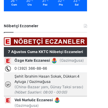
26
30
31
32
33
℃
℃
℃
℃
℃
Cum
Cts
Paz
Pts
Sal
Nöbetçi Eczaneler