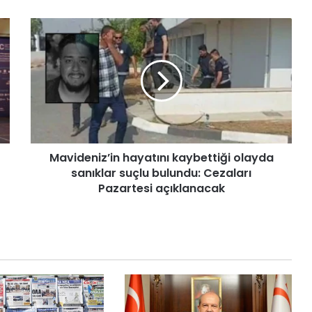
M
a
v
i
d
e
n
i
z
Mavideniz’in hayatını kaybettiği olayda
’
sanıklar suçlu bulundu: Cezaları
i
n
Pazartesi açıklanacak
h
a
y
a
t
ı
n
ı