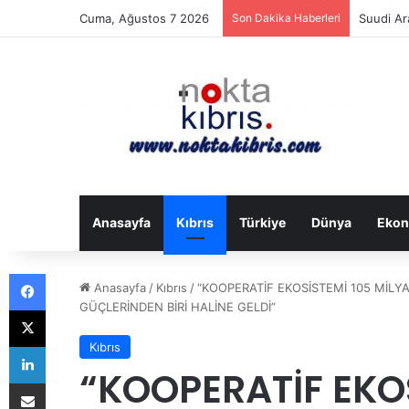
Cuma, Ağustos 7 2026
Son Dakika Haberleri
Suudi Ar
Anasayfa
Kıbrıs
Türkiye
Dünya
Ekon
Facebook
Anasayfa
/
Kıbrıs
/
“KOOPERATİF EKOSİSTEMİ 105 MİLY
GÜÇLERİNDEN BİRİ HALİNE GELDİ”
X
LinkedIn
Kıbrıs
“KOOPERATİF EKO
E-Posta ile paylaş