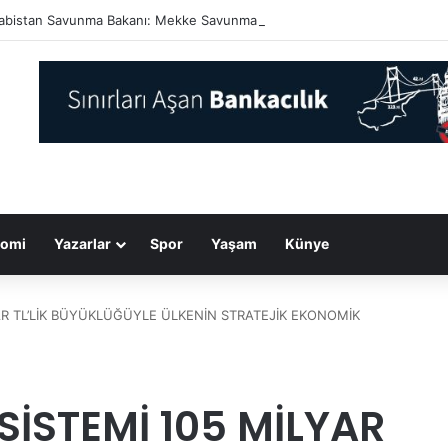
abistan Savunma Bakanı: Mekke Savunma Anlaşması, bölgenin ve dünyanı
omi
Yazarlar
Spor
Yaşam
Künye
AR TL’LİK BÜYÜKLÜĞÜYLE ÜLKENİN STRATEJİK EKONOMİK
SİSTEMİ 105 MİLYAR