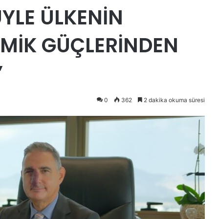
ÜYLE ÜLKENİN
OMİK GÜÇLERİNDEN
”
0
362
2 dakika okuma süresi