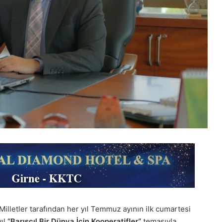
ş Milletler tarafından her yıl Temmuz ayının ilk cumartesi
yıl
“Barışçıl Bir Dünya İçin Kooperatifler”
temasıyla