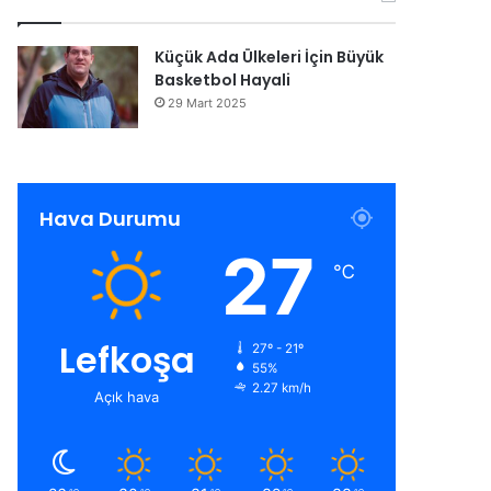
Küçük Ada Ülkeleri İçin Büyük
Basketbol Hayali
29 Mart 2025
Hava Durumu
27
℃
Lefkoşa
27º - 21º
55%
2.27 km/h
Açık hava