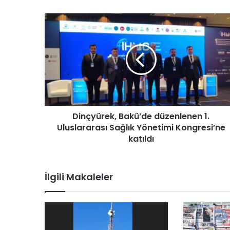
D
i
n
ç
y
ü
r
e
k
Dinçyürek, Bakü’de düzenlenen 1.
,
Uluslararası Sağlık Yönetimi Kongresi’ne
B
a
katıldı
k
ü
’
İlgili Makaleler
d
e
d
ü
z