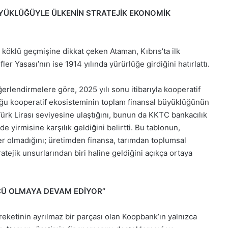
BÜYÜKLÜĞÜYLE ÜLKENİN STRATEJİK EKONOMİK
 köklü geçmişine dikkat çeken Ataman, Kıbrıs’ta ilk
er Yasası’nın ise 1914 yılında yürürlüğe girdiğini hatırlattı.
erlendirmelere göre, 2025 yılı sonu itibarıyla kooperatif
rduğu kooperatif ekosisteminin toplam finansal büyüklüğünün
Türk Lirası seviyesine ulaştığını, bunun da KKTC bankacılık
yirmisine karşılık geldiğini belirtti. Bu tablonun,
ğer olmadığını; üretimden finansa, tarımdan toplumsal
tejik unsurlarından biri haline geldiğini açıkça ortaya
CÜ OLMAYA DEVAM EDİYOR”
reketinin ayrılmaz bir parçası olan Koopbank’ın yalnızca