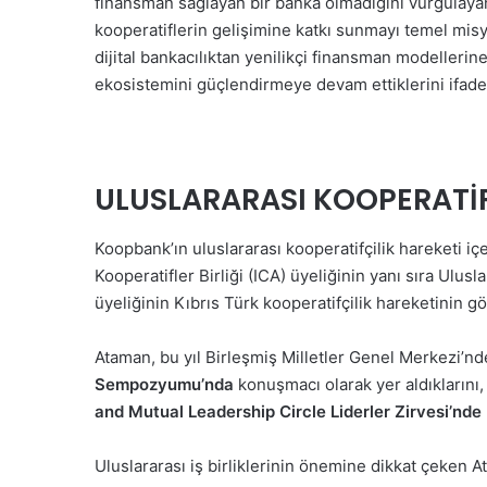
finansman sağlayan bir banka olmadığını vurgulaya
kooperatiflerin gelişimine katkı sunmayı temel misy
dijital bankacılıktan yenilikçi finansman modellerine
ekosistemini güçlendirmeye devam ettiklerini ifade 
ULUSLARARASI KOOPERATİF
Koopbank’ın uluslararası kooperatifçilik hareketi i
Kooperatifler Birliği (ICA) üyeliğinin yanı sıra Ulus
üyeliğinin Kıbrıs Türk kooperatifçilik hareketinin g
Ataman, bu yıl Birleşmiş Milletler Genel Merkezi’
Sempozyumu’nda
konuşmacı olarak yer aldıklarını,
and Mutual Leadership Circle Liderler Zirvesi’nde
Uluslararası iş birliklerinin önemine dikkat çeken