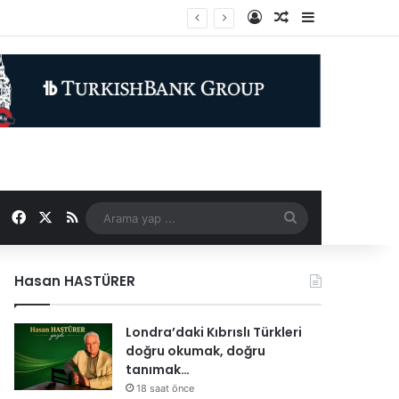
Kayıt Ol
Rastgele Makale
Kenar Bölme
n güvenliğine katkı sağlıyor
Facebook
X
RSS
Arama
yap
Hasan HASTÜRER
...
Londra’daki Kıbrıslı Türkleri
doğru okumak, doğru
tanımak…
18 saat önce