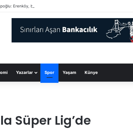
poğlu: Erenköy, bir milletin gençlerinin vatanı için neleri göze alabileceğ
omi
Yazarlar
Spor
Yaşam
Künye
a Süper Lig’de