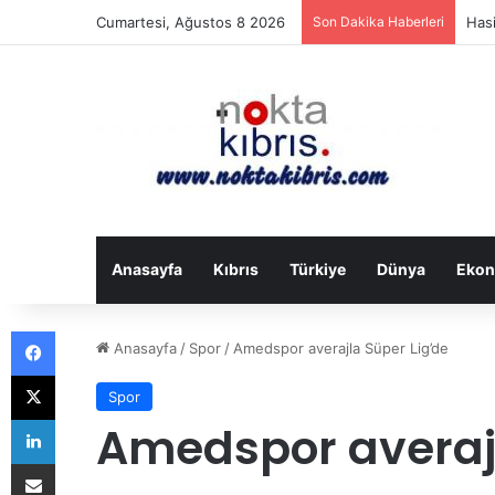
Cumartesi, Ağustos 8 2026
Son Dakika Haberleri
Hasi
Anasayfa
Kıbrıs
Türkiye
Dünya
Ekon
Facebook
Anasayfa
/
Spor
/
Amedspor averajla Süper Lig’de
X
Spor
LinkedIn
Amedspor averajl
E-Posta ile paylaş