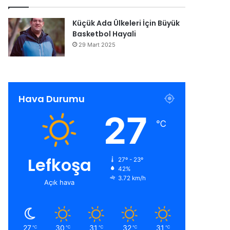
Küçük Ada Ülkeleri İçin Büyük
Basketbol Hayali
29 Mart 2025
Hava Durumu
27
℃
Lefkoşa
27º - 23º
42%
3.72 km/h
Açık hava
27
30
31
32
31
℃
℃
℃
℃
℃