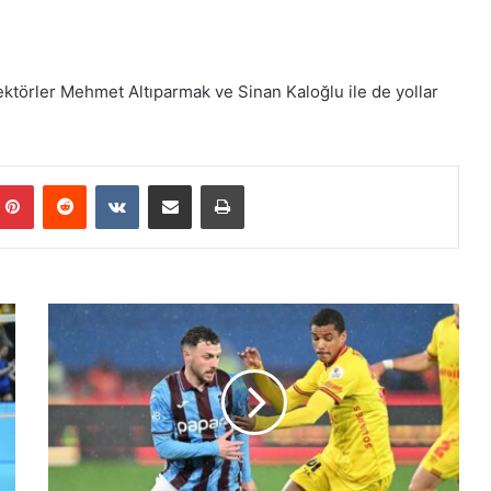
ektörler Mehmet Altıparmak ve Sinan Kaloğlu ile de yollar
Pinterest
Reddit
VKontakte
E-Posta ile paylaş
Yazdır
T
r
a
b
z
o
n
s