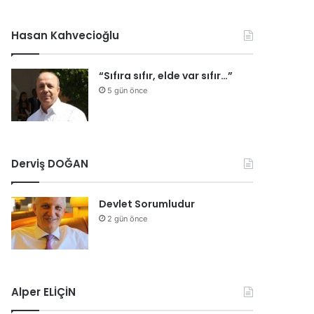
Hasan Kahvecioğlu
“Sıfıra sıfır, elde var sıfır…”
5 gün önce
Derviş DOĞAN
Devlet Sorumludur
2 gün önce
Alper ELİÇİN