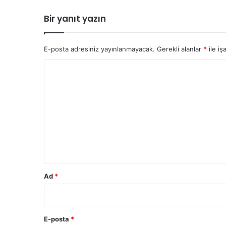
a
l
Bir yanıt yazın
i
E-posta adresiniz yayınlanmayacak.
Gerekli alanlar
*
ile iş
Y
o
r
u
m
*
Ad
*
E-posta
*