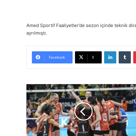
Amed Sportif Faaliyetler’de sezon içinde teknik dir
ayrılmıştı.
LinkedIn
Tumblr
Facebook
X
C
E
V
Ş
a
m
p
i