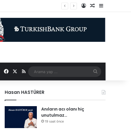
Kayıt Ol
Rastgele Makale
Kenar Bölme
inin destanıdır
Facebook
X
RSS
Arama
yap
Hasan HASTÜRER
...
Anıların acı olanı hiç
unutulmaz…
19 saat önce