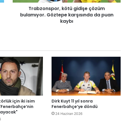
p
Trabzonspor, kötü gidişe çözüm
o
bulamıyor. Göztepe karşısında da puan
r
,
kaybı
k
ö
t
ü
g
i
d
i
ş
e
ç
ö
z
örlük için iki isim
Dirk Kuyt 11 yıl sonra
ü
 "Fenerbahçe’nin
Fenerbahçe’ye döndü
m
layacak"
24 Haziran 2026
b
6
u