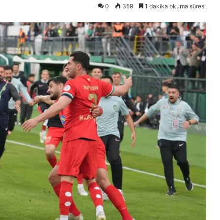
0
359
1 dakika okuma süresi