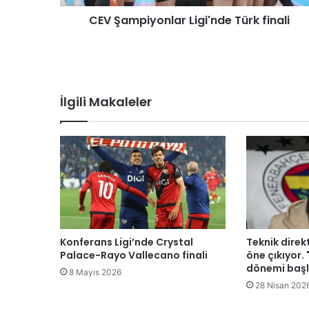
y
CEV Şampiyonlar Ligi'nde Türk finali
o
n
l
a
r
L
İlgili Makaleler
i
g
i
'
n
d
e
T
ü
r
Konferans Ligi’nde Crystal
Teknik direkt
k
Palace-Rayo Vallecano finali
öne çıkıyor.
f
dönemi baş
8 Mayıs 2026
i
28 Nisan 202
n