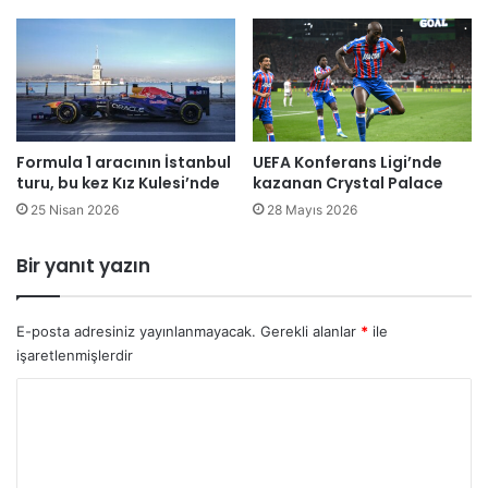
l
r
i
s
f
e
i
v
i
i
d
y
d
e
Formula 1 aracının İstanbul
UEFA Konferans Ligi’nde
i
s
turu, bu kez Kız Kulesi’nde
kazanan Crystal Palace
a
i
s
n
25 Nisan 2026
28 Mayıs 2026
ı
e
g
Bir yanıt yazın
e
r
i
E-posta adresiniz yayınlanmayacak.
Gerekli alanlar
*
ile
l
işaretlenmişlerdir
e
d
Y
i
o
r