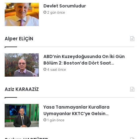
Devlet Sorumludur
2 gün önce
Alper ELİÇİN
ABD’nin Kuzeydoğusunda On İki Gün
Bölüm 2: Boston’da Dört Saat…
4 saat önce
Aziz KARAAZİZ
Yasa Tanımayanlar Kurallara
Uymayanlar KKTC’ye Gelsin…
1 gün önce