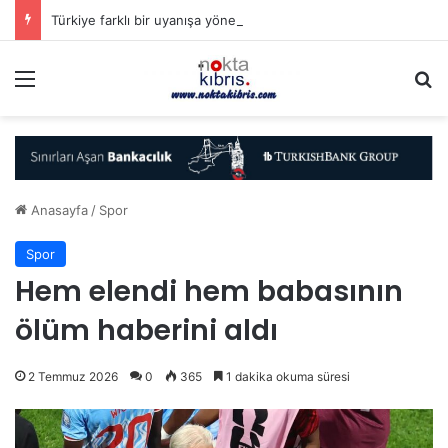
Türkiye farklı bir uyanışa yöneliyor (mu?)
Menü
A
Anasayfa
/
Spor
Spor
Hem elendi hem babasının
ölüm haberini aldı
2 Temmuz 2026
0
365
1 dakika okuma süresi