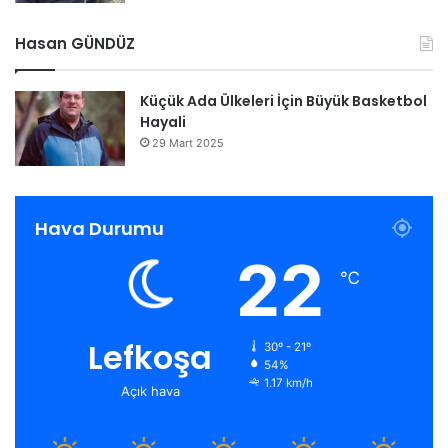
Hasan GÜNDÜZ
Küçük Ada Ülkeleri İçin Büyük Basketbol
Hayali
29 Mart 2025
Hava Durumu
22
℃
Lefkoşa
30º - 21º
54%
1.17 km/h
Açık hava