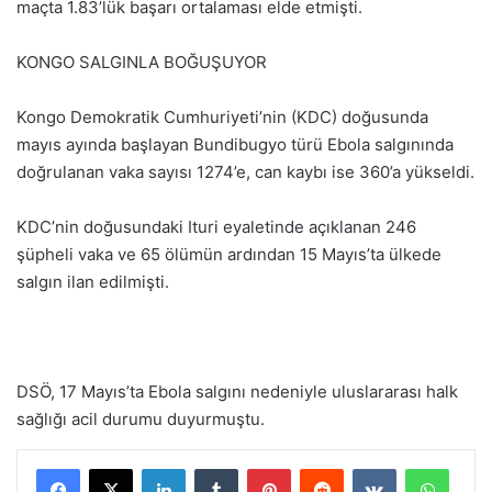
maçta 1.83’lük başarı ortalaması elde etmişti.
KONGO SALGINLA BOĞUŞUYOR
Kongo Demokratik Cumhuriyeti’nin (KDC) doğusunda
mayıs ayında başlayan Bundibugyo türü Ebola salgınında
doğrulanan vaka sayısı 1274’e, can kaybı ise 360’a yükseldi.
KDC’nin doğusundaki Ituri eyaletinde açıklanan 246
şüpheli vaka ve 65 ölümün ardından 15 Mayıs’ta ülkede
salgın ilan edilmişti.
DSÖ, 17 Mayıs’ta Ebola salgını nedeniyle uluslararası halk
sağlığı acil durumu duyurmuştu.
LinkedIn
Tumblr
Pinterest
Reddit
VKontakte
WhatsApp