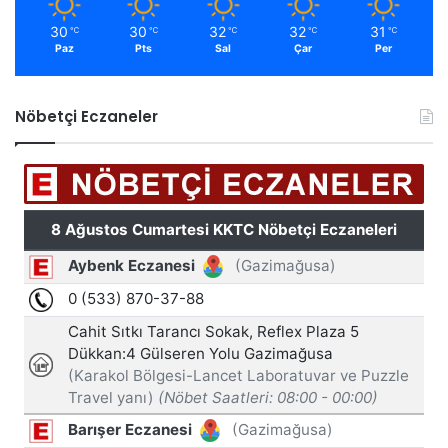
30
30
32
32
31
℃
℃
℃
℃
℃
Paz
Pts
Sal
Çar
Per
Nöbetçi Eczaneler