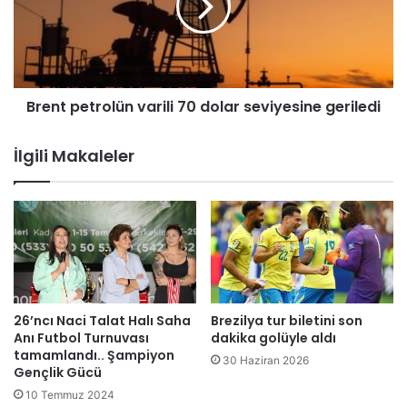
ü
t
m
p
e
e
t
t
i
r
n
Brent petrolün varili 70 dolar seviyesine geriledi
o
e
l
y
ü
İlgili Makaleler
ü
n
z
v
d
a
e
r
5
i
h
l
i
i
s
7
s
0
26’ncı Naci Talat Halı Saha
Brezilya tur biletini son
e
d
Anı Futbol Turnuvası
dakika golüyle aldı
t
o
tamamlandı.. Şampiyon
30 Haziran 2026
e
Gençlik Gücü
l
k
a
10 Temmuz 2024