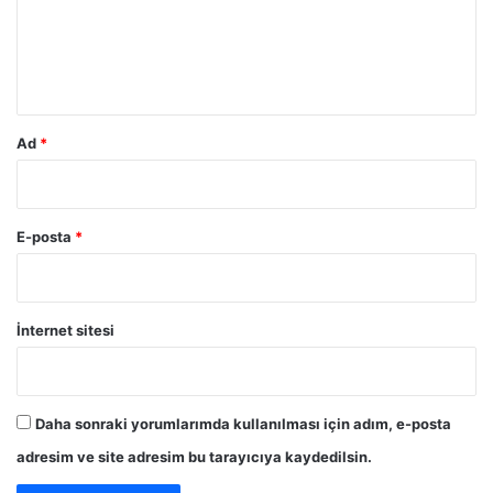
u
m
*
Ad
*
E-posta
*
İnternet sitesi
Daha sonraki yorumlarımda kullanılması için adım, e-posta
adresim ve site adresim bu tarayıcıya kaydedilsin.