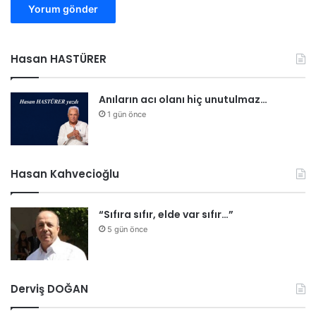
Hasan HASTÜRER
Anıların acı olanı hiç unutulmaz…
1 gün önce
Hasan Kahvecioğlu
“Sıfıra sıfır, elde var sıfır…”
5 gün önce
Derviş DOĞAN