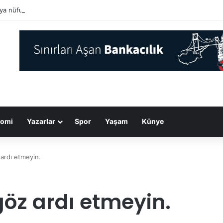
a nüfusunun yüzde 6’sını oluşturan yerli halklar iklim değişikliğinin tehdi
omi
Yazarlar
Spor
Yaşam
Künye
 ardı etmeyin.
göz ardı etmeyin.