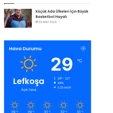
Küçük Ada Ülkeleri İçin Büyük
Basketbol Hayali
29 Mart 2025
Hava Durumu
29
℃
Lefkoşa
29º - 22º
48%
5.25 km/h
Açık hava
29
29
31
32
31
℃
℃
℃
℃
℃