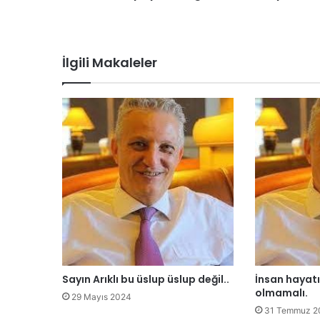
l
a
r
ı
İlgili Makaleler
g
ö
z
a
r
d
ı
e
t
m
e
y
i
n
Sayın Arıklı bu üslup üslup değil..
İnsan hayat
.
olmamalı.
29 Mayıs 2024
31 Temmuz 2