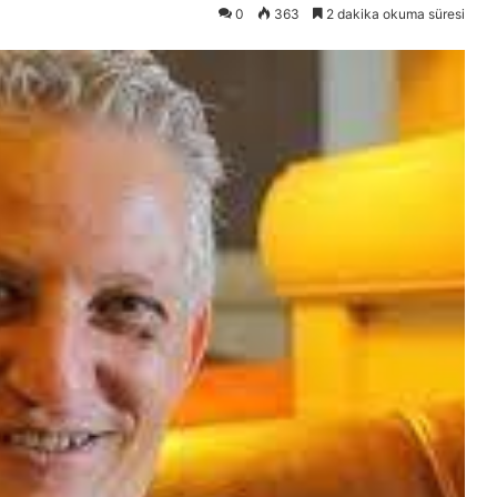
0
363
2 dakika okuma süresi