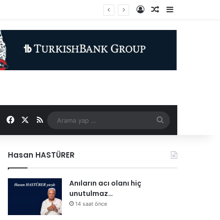
Kayıt Ol
Rastgele Makale
Kenar Bölme
di altında
Facebook
X
RSS
Arama
yap
Hasan HASTÜRER
...
Anıların acı olanı hiç
unutulmaz…
14 saat önce