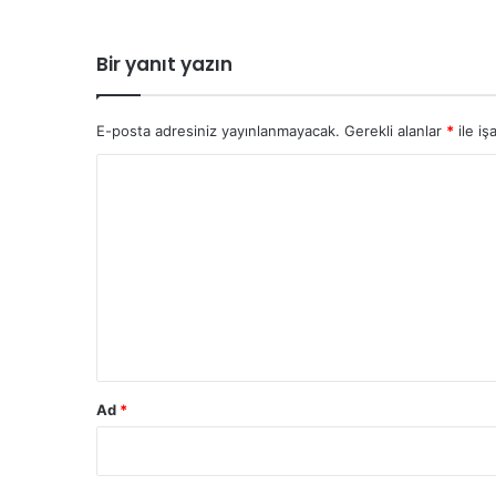
Bir yanıt yazın
E-posta adresiniz yayınlanmayacak.
Gerekli alanlar
*
ile iş
Y
o
r
u
m
*
Ad
*