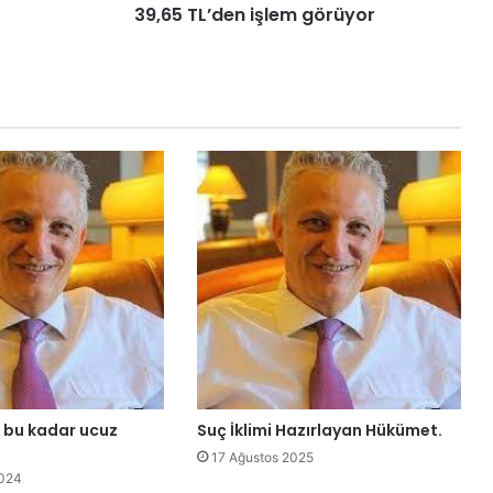
39,65 TL’den işlem görüyor
5
0
T
L
,
e
u
r
o
4
5
,
7
0
T
L
,
d
ı bu kadar ucuz
Suç İklimi Hazırlayan Hükümet.
o
l
17 Ağustos 2025
a
024