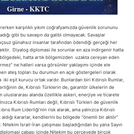
girerken karşılıklı yıkım coğrafyamızda güvenlik sorununu
adığı gibi bu savaşın da galibi olmayacak. Savaşlar
uçsuz günahsız insanlar tarafından ödendiği gerçeği her
ktir. Diyalog diplomasi ile sorunlar en aza indirgenir hatta
u bölgedeki, hatta artık bölgemizden uzakta cereyan eden
dirmez” ne halleri varsa görsünler yaklaşımı içinde ele
n ateş topları bu durumun en açık göstergeleri olarak
ki eşit kurucu ortak vardır. Bunlardan biri Kıbrıslı Rumlar,
erliğinin de, Kıbrıslı Türklerin de, garantör ülkelerin de
 uluslararası alanda özellikle askeri, enerjiye ve ticarete
lnızca Kıbrıslı Rumları değil, Kıbrıslı Türkleri de güvenlik
ıbrıs Rum Liderliği’nin risk alarak, ama yalnızca Kıbrıslı
k aldığı kararlar, kendilerini bu bölgede “önemli bir aktör”
 Nitekim İsrail-İran çatışması başladığından bu yana Sayın
 diplomasi çabası içinde.Nitekim bu çerçevede birçok