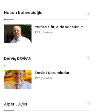
Hasan Kahvecioğlu
“Sıfıra sıfır, elde var sıfır…”
5 gün önce
Derviş DOĞAN
Devlet Sorumludur
2 gün önce
Alper ELİÇİN