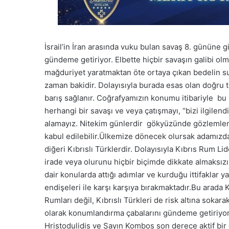
İsrail’in İran arasında vuku bulan savaş 8. gününe 
gündeme getiriyor. Elbette hiçbir savaşın galibi olm
mağduriyet yaratmaktan öte ortaya çıkan bedelin s
zaman bakidir. Dolayısıyla burada esas olan doğru te
barış sağlanır. Coğrafyamızın konumu itibariyle b
herhangi bir savaşı ve veya çatışmayı, “bizi ilgilen
alamayız. Nitekim günlerdir gökyüzünde gözlemlene
kabul edilebilir.Ülkemize dönecek olursak adamızda i
diğeri Kıbrıslı Türklerdir. Dolayısıyla Kıbrıs Rum Lid
irade veya olurunu hiçbir biçimde dikkate almaksızın
dair konularda attığı adımlar ve kurduğu ittifaklar ya
endişeleri ile karşı karşıya bırakmaktadır.Bu arada K
Rumları değil, Kıbrıslı Türkleri de risk altına sokara
olarak konumlandırma çabalarını gündeme getiriyor.
Hristodulidis ve Sayın Kombos son derece aktif bir