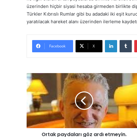
üzerinden hiçbir siyasi hesaba girmeden birlikte di
Türkler Kıbrıslı Rumlar gibi bu adadaki iki eşit kuru
yaratılacak hareket alanı üzerinden ilerleme kayde
LinkedIn
Tumblr
Facebook
X
O
r
t
a
k
p
a
y
d
Ortak paydaları göz ardı etmeyin.
a