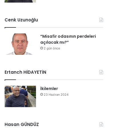
Cenk Uzunoğlu
“Misafir odasının perdeleri
açılacak mı?”
2 gün önce
Ertanch HİDAYETİN
İkilemler
23 Haziran 2024
Hasan GÜNDÜZ