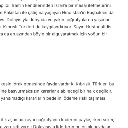
ıldı. İran’ın kendilerinden İsrail’e bir mesaj iletmelerini
nce Pakistan ile çatışma yaşayan Hindistan’ın Başbakanı da
i vs..Dolayısıyla dünyada ve yakın coğrafyalarda yaşanan
 Kıbrıslı Türkleri de kaygılandırıyor. Sayın Hristodulidis
a da en azından böyle bir algı yaratmak için yoğun bir
esin idrak etmesinde fayda vardır ki Kıbrıslı Türkler bu
ine başvurmaksızın kararlar alabileceği bir halk değildir.
n yansımadığı kararların bedelini ödeme riski taşıması
kritik aşamada aynı coğrafyanın kaderini paylaşırken süreç
me zarureti vardır.Dolayısıyla liderlerin bu ortak paydalar