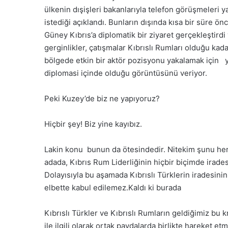
ülkenin dışişleri bakanlarıyla telefon görüşmeleri yap
istediği açıklandı. Bunların dışında kısa bir süre ö
Güney Kıbrıs’a diplomatik bir ziyaret gerçekleştird
gerginlikler, çatışmalar
Kıbrıslı Rumları olduğu kadar
bölgede etkin bir aktör pozisyonu yakalamak için y
diplomasi içinde olduğu görüntüsünü veriyor.
Peki Kuzey’de biz ne yapıyoruz?
Hiçbir şey! Biz yine kayıbız.
Lakin konu bunun da ötesindedir. Nitekim şunu herk
adada, Kıbrıs Rum Liderliğinin hiçbir biçimde irades
Dolayısıyla bu aşamada Kıbrıslı Türklerin iradesini
elbette kabul edilemez.Kaldı ki burada
Kıbrıslı Türkler ve Kıbrıslı Rumların geldiğimiz bu 
ile ilgili olarak ortak paydalarda birlikte hareket et