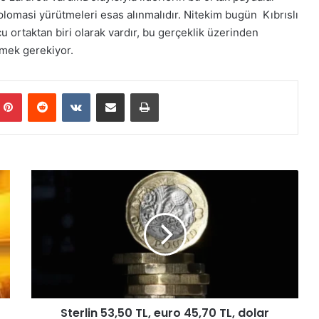
plomasi yürütmeleri esas alınmalıdır. Nitekim bugün Kıbrıslı
cu ortaktan biri olarak vardır, bu gerçeklik üzerinden
tmek gerekiyor.
Pinterest
Reddit
VKontakte
E-Posta ile paylaş
Yazdır
S
t
e
r
l
i
n
5
3
Sterlin 53,50 TL, euro 45,70 TL, dolar
,