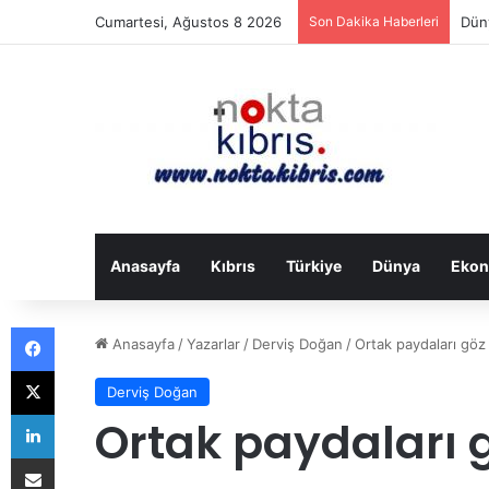
Cumartesi, Ağustos 8 2026
Son Dakika Haberleri
Düny
Anasayfa
Kıbrıs
Türkiye
Dünya
Ekon
Facebook
Anasayfa
/
Yazarlar
/
Derviş Doğan
/
Ortak paydaları göz
X
Derviş Doğan
LinkedIn
Ortak paydaları 
E-Posta ile paylaş