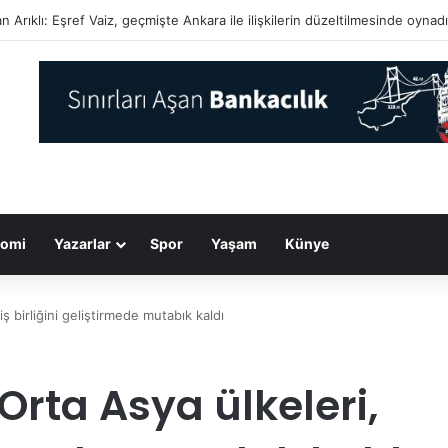
y Kıbrıs’ta bu yıl araştırılan narkotik davaları 718’e ulaştı…
omi
Yazarlar
Spor
Yaşam
Künye
ş birliğini geliştirmede mutabık kaldı
Orta Asya ülkeleri,