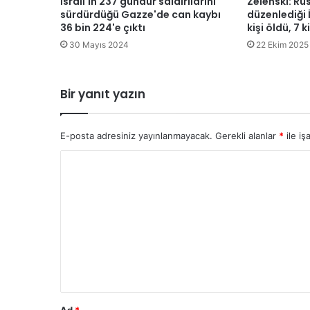
İsrail'in 237 gündür saldırılarını
Zelenski: Ru
m
sürdürdüğü Gazze'de can kaybı
düzenlediği 
.
36 bin 224'e çıktı
kişi öldü, 7 
.
30 Mayıs 2024
22 Ekim 2025
.
Bir yanıt yazın
E-posta adresiniz yayınlanmayacak.
Gerekli alanlar
*
ile iş
Y
o
r
u
m
*