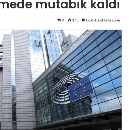
tirmede mutabık kaldı
0
373
1 dakika okuma süresi