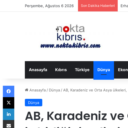
Perşembe, Ağustos 6 2026
Son Dakika Haberleri
Güne
Anasayfa
Kıbrıs
Türkiye
Dünya
Ekon
Facebook
Anasayfa
/
Dünya
/
AB, Karadeniz ve Orta Asya ülkeleri, i
X
Dünya
LinkedIn
AB, Karadeniz ve 
E-Posta ile paylaş