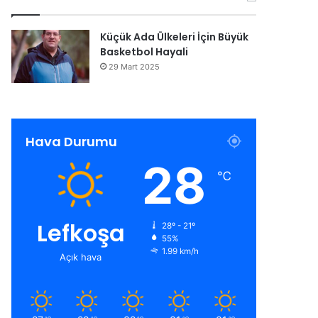
Küçük Ada Ülkeleri İçin Büyük
Basketbol Hayali
29 Mart 2025
Hava Durumu
28
℃
Lefkoşa
28º - 21º
55%
1.99 km/h
Açık hava