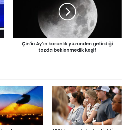
n
’
i
n
A
y
’
Çin’in Ay’ın karanlık yüzünden getirdiği
ı
tozda beklenmedik keşif
n
k
a
r
a
n
l
ı
k
y
ü
z
ü
n