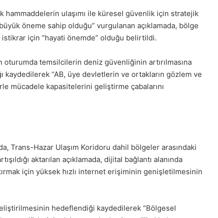
itik hammaddelerin ulaşımı ile küresel güvenlik için stratejik
an büyük öneme sahip olduğu” vurgulanan açıklamada, bölge
 istikrar için “hayati önemde” olduğu belirtildi.
n oturumda temsilcilerin deniz güvenliğinin artırılmasına
dığı kaydedilerek “AB, üye devletlerin ve ortakların gözlem ve
erle mücadele kapasitelerini geliştirme çabalarını
mda, Trans-Hazar Ulaşım Koridoru dahil bölgeler arasındaki
ışıldığı aktarılan açıklamada, dijital bağlantı alanında
rtırmak için yüksek hızlı internet erişiminin genişletilmesinin
geliştirilmesinin hedeflendiği kaydedilerek “Bölgesel