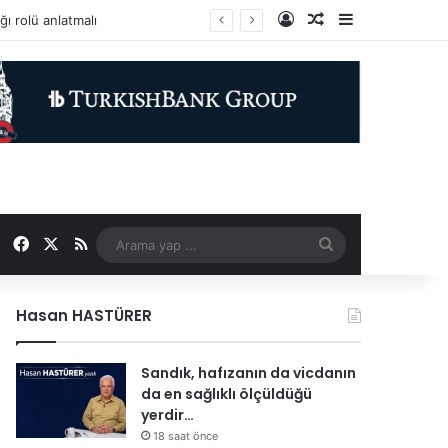
Kayıt Ol
Rastgele Makale
Kenar Bölme
Facebook
X
RSS
Arama
yap
Hasan HASTÜRER
...
Sandık, hafızanın da vicdanın
da en sağlıklı ölçüldüğü
yerdir…
18 saat önce