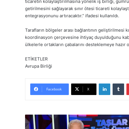
ticaretin kolaylaştırılmasına yönelik iş birliği, güm
getirilmesini sağlayarak sınır ötesi ticareti kolayl
entegrasyonunu artıracaktır.” ifadesi kullanıldı.
Tarafların bölgeler arası bağlantının geliştirilmesi k
koordinasyon çerçevesine ihtiyaç duyulduğunu kabu
ülkelerle ortakların çabalarını desteklemeye hazır 
ETİKETLER
Avrupa Birliği
LinkedIn
Tumblr
Facebook
X
E
r