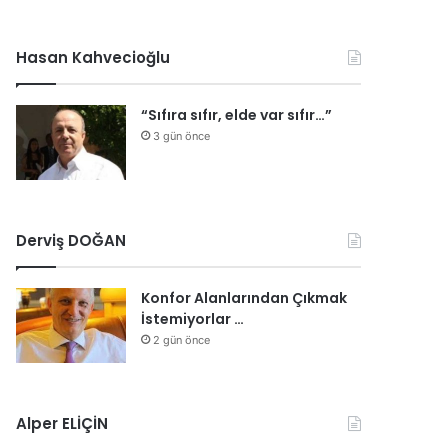
Hasan Kahvecioğlu
“Sıfıra sıfır, elde var sıfır…”
3 gün önce
Derviş DOĞAN
Konfor Alanlarından Çıkmak
İstemiyorlar …
2 gün önce
Alper ELİÇİN