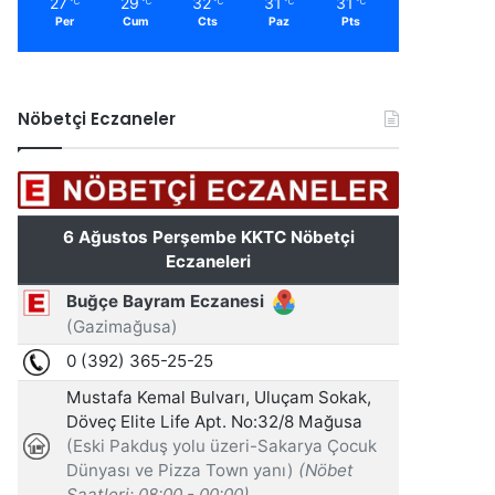
27
29
32
31
31
℃
℃
℃
℃
℃
Per
Cum
Cts
Paz
Pts
Nöbetçi Eczaneler