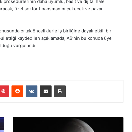
rük prosedürlerinin daha uyumlu, basit ve dijital hale
aştıracak, özel sektör finansmanını çekecek ve pazar
onusunda ortak önceliklerle iş birliğine dayalı etkili bir
l ettiği kaydedilen açıklamada, AB’nin bu konuda üye
olduğu vurgulandı.
Pinterest
Reddit
VKontakte
E-Posta ile paylaş
Yazdır
Ç
i