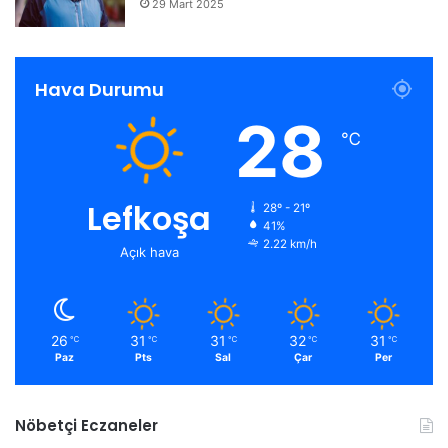
29 Mart 2025
Hava Durumu
28
℃
Lefkoşa
28º - 21º
41%
2.22 km/h
Açık hava
26
31
31
32
31
℃
℃
℃
℃
℃
Paz
Pts
Sal
Çar
Per
Nöbetçi Eczaneler