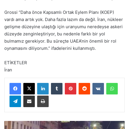
Grossi “Daha önce Kapsamlı Ortak Eylem Planı (KOEP)
vardı ama artık yok. Daha fazla lazım da değil. İran, nükleer
gelişme düzeyine ulaştığı için uranyumu neredeyse askeri
düzeyde zenginleştiriyor, bu nedenle farklı bir yol
bulmamız gerekiyor. Bu süreçte UAEA’nin önemli bir rol
oynamasını diliyorum.” ifadelerini kullanmıştı.
ETİKETLER
İran
LinkedIn
Tumblr
Pinterest
Reddit
VKontakte
WhatsApp
Telegram
E-Posta ile paylaş
Yazdır
A