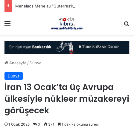
Menelaos Menelau “Guterres’in çabası federasyon çerçevesindedir”
Menü
A
Anasayfa
/
Dünya
Dünya
İran 13 Ocak’ta üç Avrupa
ülkesiyle nükleer müzakereyi
görüşecek
1 Ocak 2025
0
371
1 dakika okuma süresi