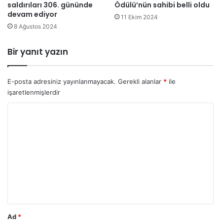
saldırıları 306. gününde
Ödülü’nün sahibi belli oldu
e
devam ediyor
n
11 Ekim 2024
i
8 Ağustos 2024
y
ı
Bir yanıt yazın
l
ı
n
E-posta adresiniz yayınlanmayacak.
Gerekli alanlar
*
ile
i
işaretlenmişlerdir
l
k
Y
g
o
ü
r
n
ü
u
n
m
d
e
*
d
e
s
Ad
*