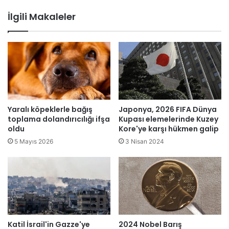
a
n
İlgili Makaleler
d
ü
a
l
l
k
d
e
ı
l
:
e
E
r
n
i
a
n
Yaralı köpeklerle bağış
Japonya, 2026 FIFA Dünya
z
e
toplama dolandırıcılığı ifşa
Kupası elemelerinde Kuzey
1
d
oldu
Kore'ye karşı hükmen galip
0
ö
5 Mayıs 2026
3 Nisan 2024
ö
n
l
ü
ü
ş
l
e
r
i
Katil İsrail'in Gazze'ye
2024 Nobel Barış
y