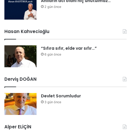
Anıların acı olanı hiç unutulmaz…
2 gün önce
Hasan Kahvecioğlu
“Sıfıra sıfır, elde var sıfır…”
6 gün önce
Derviş DOĞAN
Devlet Sorumludur
3 gün önce
Alper ELİÇİN