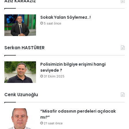
Aziz KARAAZİZ
Sokak Yalan Söylemez..!
5 saat önce
Serkan HASTÜRER
Polisimizin bilgiye erişimi hangi
seviyede ?
31 Ekim 2025
Cenk Uzunoğlu
“Misafir odasının perdeleri açılacak
mı?”
21 saat önce