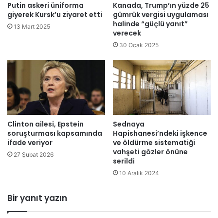
G
ö
Putin askeri üniforma
Kanada, Trump’ın yüzde 25
a
n
giyerek Kursk’u ziyaret etti
gümrük vergisi uygulaması
z
c
halinde “güçlü yanıt”
13 Mart 2025
e
verecek
e
t
y
30 Ocak 2025
e
o
’
k
d
s
e
a
y
d
ı
Clinton ailesi, Epstein
Sednaya
,
soruşturması kapsamında
Hapishanesi’ndeki işkence
s
ifade veriyor
ve öldürme sistematiği
o
vahşeti gözler önüne
27 Şubat 2026
n
serildi
r
10 Aralık 2024
a
k
a
Bir yanıt yazın
l
ı