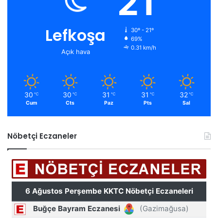
21
Lefkoşa
30º - 21º
69%
0.31 km/h
Açık hava
30
30
31
31
32
℃
℃
℃
℃
℃
Cum
Cts
Paz
Pts
Sal
Nöbetçi Eczaneler