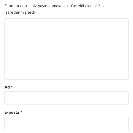
c
E-posta adresiniz yayınlanmayacak.
Gerekli alanlar
*
ile
ı
işaretlenmişlerdir
d
Y
ü
ş
o
m
r
a
n
u
y
m
e
*
r
i
n
e
Ad
*
k
o
y
d
E-posta
*
u
…