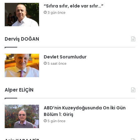
“Sıfıra sıfır, elde var sıfır…”
3 gün önce
Derviş DOĞAN
Devlet Sorumludur
5 saat önce
Alper ELİÇİN
ABD’nin Kuzeydoğusunda On İki Gün
Bölüm 1: Giriş
5 gün önce