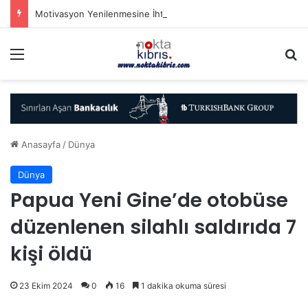
Motivasyon Yenilenmesine İhtiyacımız Var
Menü
A
Anasayfa
/
Dünya
Dünya
Papua Yeni Gine’de otobüse
düzenlenen silahlı saldırıda 7
kişi öldü
23 Ekim 2024
0
16
1 dakika okuma süresi