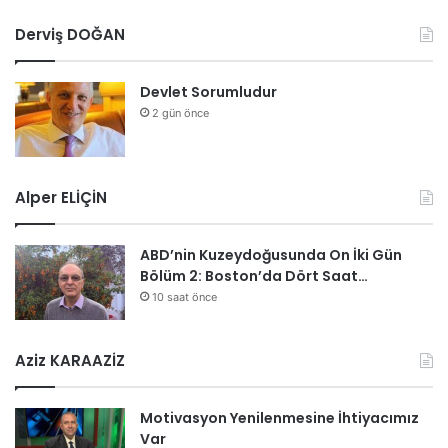
d
Derviş DOĞAN
a
k
i
Devlet Sorumludur
d
2 gün önce
ü
z
e
n
Alper ELİÇİN
l
e
m
ABD’nin Kuzeydoğusunda On İki Gün
e
Bölüm 2: Boston’da Dört Saat…
l
10 saat önce
e
r
k
Aziz KARAAZİZ
ı
s
a
Motivasyon Yenilenmesine İhtiyacımız
v
Var