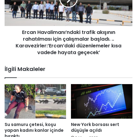
b
H
i
a
r
v
y
a
Ercan Havalimanı’ndaki trafik akışının
a
l
ş
rahatılması için çalışmalar başladı. ..
i
a
m
Karavezirler:’Ercan’daki düzenlemeler kısa
m
a
vadede hayata geçecek’
o
n
l
ı
İlgili Makaleler
a
’
s
n
ı
d
l
a
ı
k
ğ
i
ı
t
k
r
e
a
Su samuru çetesi, koşu
New York borsası sert
ş
f
yapan kadını kanlar içinde
düşüşle açıldı
f
i
bıraktı