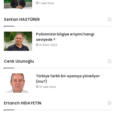
a
1 saat önce
d
e
d
Serkan HASTÜRER
e
h
Polisimizin bilgiye erişimi hangi
a
seviyede ?
y
a
31 Ekim 2025
t
a
Cenk Uzunoğlu
g
e
ç
Türkiye farklı bir uyanışa yöneliyor
e
(mu?)
c
10 saat önce
e
k
’
Ertanch HİDAYETİN