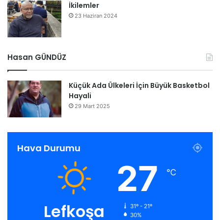
İkilemler
23 Haziran 2024
Hasan GÜNDÜZ
Küçük Ada Ülkeleri İçin Büyük Basketbol
Hayali
29 Mart 2025
Hava Durumu
27
℃
Lefkoşa
31º - 21º
30%