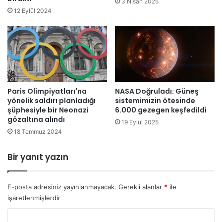
3 Nisan 2025
e
k
12 Eylül 2024
t
a
t
k
i
ı
ş
ı
n
ı
n
Paris Olimpiyatları'na
NASA Doğruladı: Güneş
yönelik saldırı planladığı
sistemimizin ötesinde
r
şüphesiyle bir Neonazi
6.000 gezegen keşfedildi
a
gözaltına alındı
h
19 Eylül 2025
a
18 Temmuz 2024
t
ı
Bir yanıt yazın
l
m
a
E-posta adresiniz yayınlanmayacak.
Gerekli alanlar
*
ile
s
işaretlenmişlerdir
ı
i
Y