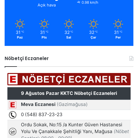
0.98 km/h
Açık hava
31
31
32
32
31
℃
℃
℃
℃
℃
Paz
Pts
Sal
Çar
Per
Nöbetçi Eczaneler