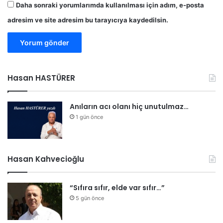
Daha sonraki yorumlarımda kullanılması için adım, e-posta
.
adresim ve site adresim bu tarayıcıya kaydedilsin.
K
a
r
a
v
e
Hasan HASTÜRER
z
i
r
Anıların acı olanı hiç unutulmaz…
l
1 gün önce
e
r
:
’
Hasan Kahvecioğlu
E
r
“Sıfıra sıfır, elde var sıfır…”
c
a
5 gün önce
n
’