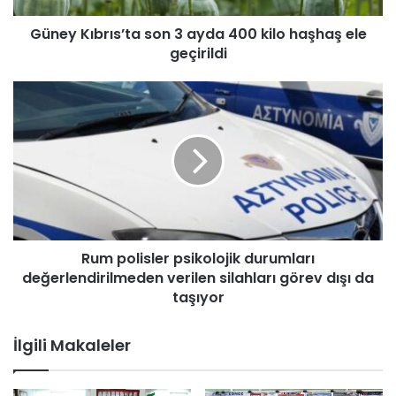
r
Güney Kıbrıs’ta son 3 ayda 400 kilo haşhaş ele
ı
geçirildi
s
’
t
R
a
u
s
m
o
p
n
o
3
l
a
i
y
s
d
l
a
Rum polisler psikolojik durumları
e
4
değerlendirilmeden verilen silahları görev dışı da
r
0
p
taşıyor
0
s
k
i
İlgili Makaleler
i
k
l
o
o
l