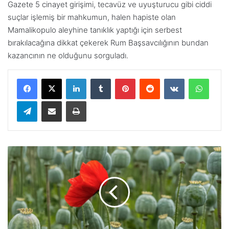
Gazete 5 cinayet girişimi, tecavüz ve uyuşturucu gibi ciddi
suçlar işlemiş bir mahkumun, halen hapiste olan
Mamalikopulo aleyhine tanıklık yaptığı için serbest
bırakılacağına dikkat çekerek Rum Başsavcılığının bundan
kazancının ne olduğunu sorguladı.
LinkedIn
Tumblr
Pinterest
Reddit
VKontakte
WhatsApp
Telegram
E-Posta ile paylaş
Yazdır
G
ü
n
e
y
K
ı
b