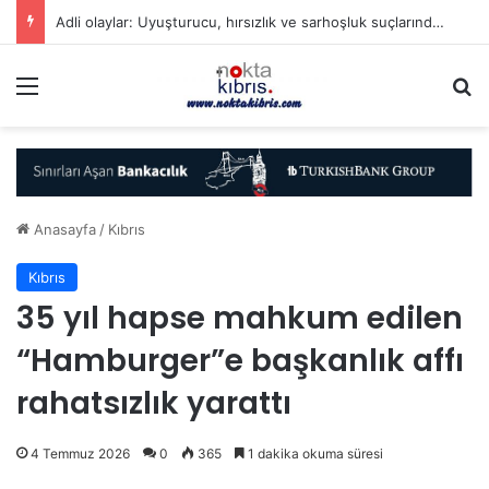
Adli olaylar: Uyuşturucu, hırsızlık ve sarhoşluk suçlarından tutuklamalar
Menü
A
Anasayfa
/
Kıbrıs
Kıbrıs
35 yıl hapse mahkum edilen
“Hamburger”e başkanlık affı
rahatsızlık yarattı
4 Temmuz 2026
0
365
1 dakika okuma süresi