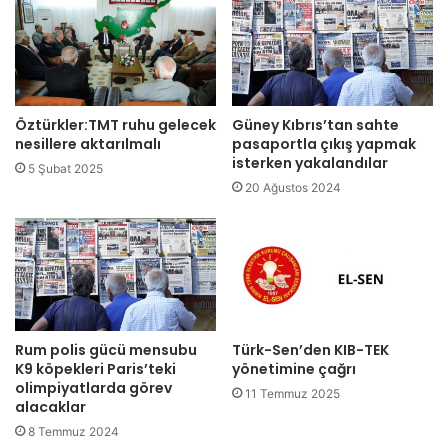
h
o
a
j
ş
i
h
k
a
d
ş
u
Öztürkler:TMT ruhu gelecek
Güney Kıbrıs’tan sahte
e
r
nesillere aktarılmalı
pasaportla çıkış yapmak
l
u
isterken yakalandılar
5 Şubat 2025
e
m
20 Ağustos 2024
g
l
e
a
ç
r
i
ı
r
d
i
e
l
ğ
d
e
Rum polis gücü mensubu
Türk-Sen’den KIB-TEK
i
K9 köpekleri Paris’teki
yönetimine çağrı
r
olimpiyatlarda görev
l
11 Temmuz 2025
alacaklar
e
n
8 Temmuz 2024