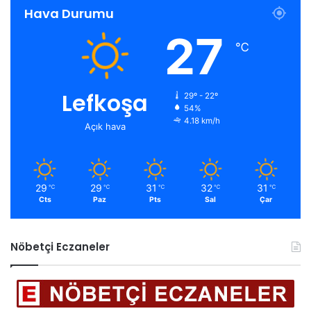
Hava Durumu
27
℃
Lefkoşa
29º - 22º
54%
4.18 km/h
Açık hava
29
29
31
32
31
℃
℃
℃
℃
℃
Cts
Paz
Pts
Sal
Çar
Nöbetçi Eczaneler