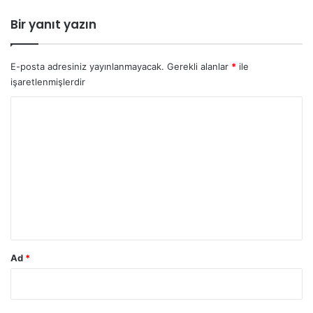
d
i
Bir yanıt yazın
r
i
l
E-posta adresiniz yayınlanmayacak.
Gerekli alanlar
*
ile
m
işaretlenmişlerdir
e
d
Y
e
o
n
r
v
e
u
r
m
i
l
*
e
n
s
Ad
*
i
l
a
h