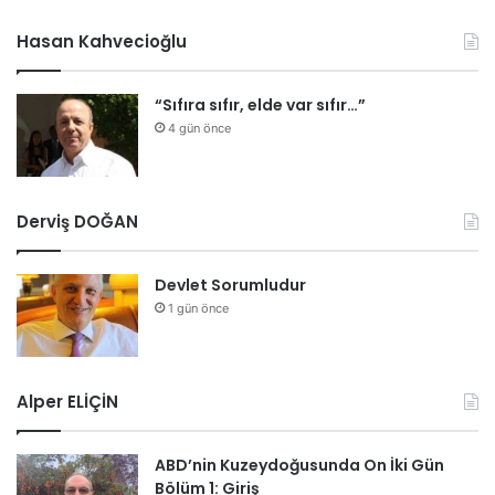
r
Hasan Kahvecioğlu
“Sıfıra sıfır, elde var sıfır…”
4 gün önce
Derviş DOĞAN
Devlet Sorumludur
1 gün önce
Alper ELİÇİN
ABD’nin Kuzeydoğusunda On İki Gün
Bölüm 1: Giriş