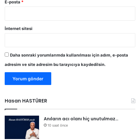
E-posta
*
l
a
r
ı
İnternet sitesi
g
ö
r
e
Daha sonraki yorumlarımda kullanılması için adım, e-posta
v
adresim ve site adresim bu tarayıcıya kaydedilsin.
d
ı
ş
ı
d
a
Hasan HASTÜRER
t
a
ş
Anıların acı olanı hiç unutulmaz…
ı
10 saat önce
y
o