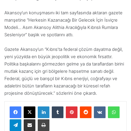
Akansoy’un konuşmasını iki tam sayfasında aktaran gazete
manşetine “Herkesin Kazanacağı Bir Gelecek İçin İsviçre
Modeli… Asım Akansoy Alithia Aracılığıyla Kıbrıslı Rumlara
Sesleniyor” başlık ve spotlarını attı.
Gazete Akansoy’un “Kıbrıs’ta federal çözüm dayatma değil,
yeni yüzyılda en büyük jeopolitik ve ekonomik fırsattır.
Politika başkalarını görmezden gelme ya da taraflardan birini
mutlak kazanç için gri bölgelere hapsetme sanatı değil.
Federal, güçlü ve barışçıl bir Kıbrıs enerjiyi, coğrafyayı ve
adaletini bütün tarafların kazanacağı bir küresel refah
projesine dönüştürecek.” sözlerini öne çıkardı.
LinkedIn
Tumblr
Pinterest
Reddit
VKontakte
WhatsApp
Telegram
E-Posta ile paylaş
Yazdır