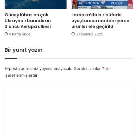
ü
r
ü
Güney Kıbrıs en çok
Larnaka’da bir büfede
u
Ukraynalı barındıran
uyuşturucu madde içeren
3’üncü Avrupa ülkesi
ürünler ele geçirildi
y
u
4 hafta önce
8 Temmuz 2025
ş
t
Bir yanıt yazın
u
r
u
E-posta adresiniz yayınlanmayacak.
Gerekli alanlar
*
ile
c
işaretlenmişlerdir
u
e
Y
l
o
e
g
r
e
u
ç
m
i
r
*
i