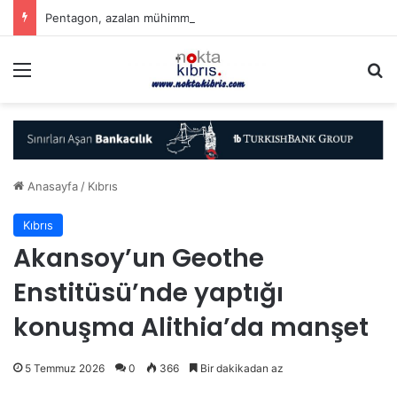
Pentagon, azalan mühimmat stoku için savunma şirketlerinden hızlanmalarını istedi
Menü
A
Anasayfa
/
Kıbrıs
Kıbrıs
Akansoy’un Geothe
Enstitüsü’nde yaptığı
konuşma Alithia’da manşet
5 Temmuz 2026
0
366
Bir dakikadan az