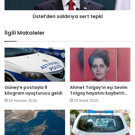
b
e
e
n
ş
Üstel’den saldırıya sert tepki
s
g
a
ü
l
İlgili Makaleler
n
d
d
ı
e
r
6
ı
0
y
k
a
i
s
l
e
o
r
Güney’e postayla 8
Ahmet Tolgay’ın eşi Sevim
o
t
kilogram uyuşturucu geldi
Tolgay hayatını kaybetti…
p
t
24 Haziran 2026
25 Aralık 2025
i
e
o
p
i
k
d
i
t