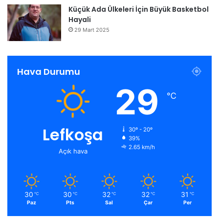
Küçük Ada Ülkeleri İçin Büyük Basketbol
Hayali
29 Mart 2025
Hava Durumu
29
℃
Lefkoşa
30º - 20º
39%
2.65 km/h
Açık hava
30
30
32
32
31
℃
℃
℃
℃
℃
Paz
Pts
Sal
Çar
Per