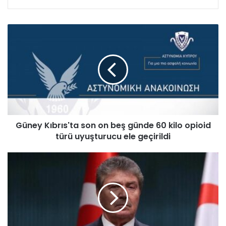
G
ü
n
e
y
K
ı
b
r
Güney Kıbrıs'ta son on beş günde 60 kilo opioid
ı
türü uyuşturucu ele geçirildi
s
'
t
Ü
a
s
s
t
o
e
n
l
o
’
n
d