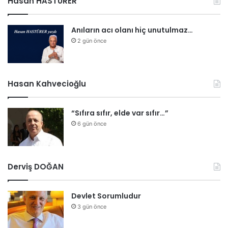
Hasan HASTÜRER
Anıların acı olanı hiç unutulmaz…
2 gün önce
Hasan Kahvecioğlu
“Sıfıra sıfır, elde var sıfır…”
6 gün önce
Derviş DOĞAN
Devlet Sorumludur
3 gün önce