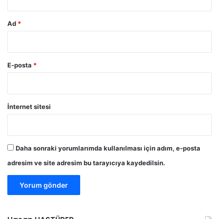
l
d
Ad
*
i
E-posta
*
İnternet sitesi
Daha sonraki yorumlarımda kullanılması için adım, e-posta
adresim ve site adresim bu tarayıcıya kaydedilsin.