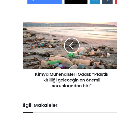
K
i
m
y
a
M
ü
h
e
Kimya Mühendisleri Odası: “Plastik
n
kirliliği geleceğin en önemli
d
i
sorunlarından biri”
s
l
e
İlgili Makaleler
r
i