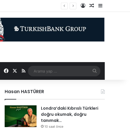
Kayıt Ol
Rastgele Makale
Kenar Bölme
Facebook
X
RSS
Arama
yap
Hasan HASTÜRER
...
Londra’daki Kıbrıslı Türkleri
doğru okumak, doğru
tanımak…
10 saat önce