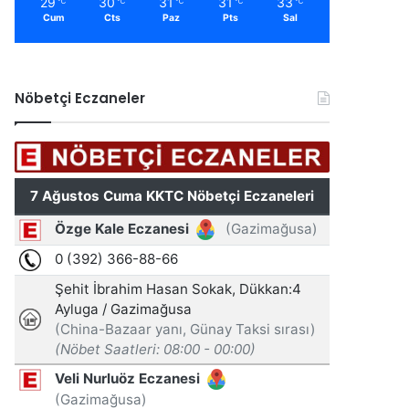
29
30
31
31
33
℃
℃
℃
℃
℃
Cum
Cts
Paz
Pts
Sal
Nöbetçi Eczaneler