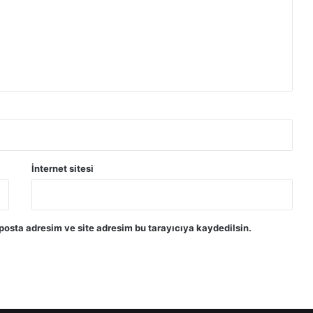
ı
m
ı
:
N
a
h
ç
ı
v
a
İnternet sitesi
n
ü
z
e
posta adresim ve site adresim bu tarayıcıya kaydedilsin.
r
i
n
d
e
n