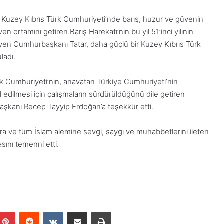
 Kuzey Kıbrıs Türk Cumhuriyeti’nde barış, huzur ve güvenin
 ortamını getiren Barış Harekatı’nın bu yıl 51’inci yılının
leyen Cumhurbaşkanı Tatar, daha güçlü bir Kuzey Kıbrıs Türk
ladı.
rk Cumhuriyeti’nin, anavatan Türkiye Cumhuriyeti’nin
edilmesi için çalışmaların sürdürüldüğünü dile getiren
şkanı Recep Tayyip Erdoğan’a teşekkür etti.
a ve tüm İslam alemine sevgi, saygı ve muhabbetlerini ileten
sını temenni etti.
Pinterest
Reddit
VKontakte
E-Posta ile paylaş
Yazdır