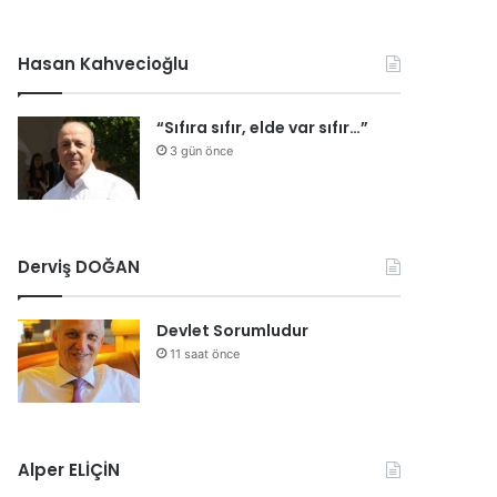
Hasan Kahvecioğlu
“Sıfıra sıfır, elde var sıfır…”
3 gün önce
Derviş DOĞAN
Devlet Sorumludur
11 saat önce
Alper ELİÇİN