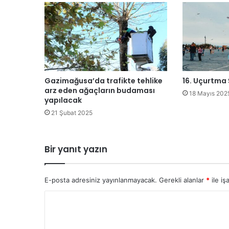
O
d
a
s
ı
:
“
P
Gazimağusa’da trafikte tehlike
16. Uçurtma 
l
arz eden ağaçların budaması
18 Mayıs 202
a
yapılacak
s
21 Şubat 2025
t
i
k
Bir yanıt yazın
k
i
r
E-posta adresiniz yayınlanmayacak.
Gerekli alanlar
*
ile iş
l
i
Y
l
o
i
ğ