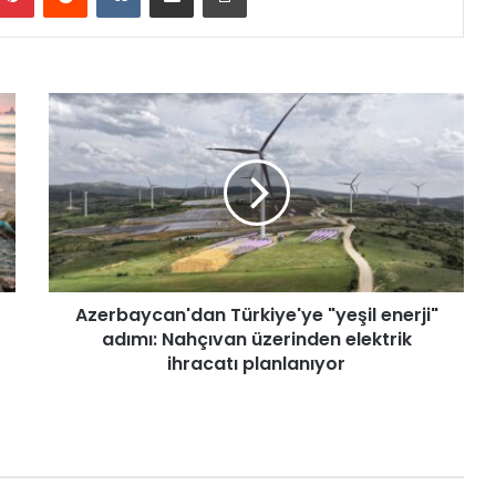
A
z
e
r
b
a
y
c
a
Azerbaycan'dan Türkiye'ye "yeşil enerji"
n
adımı: Nahçıvan üzerinden elektrik
'
d
ihracatı planlanıyor
a
n
T
ü
r