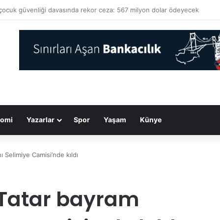
ka tamamen yeni virüsler tasarlamak için kullanıldı
omi
Yazarlar
Spor
Yaşam
Künye
Selimiye Camisi’nde kıldı
Tatar bayram