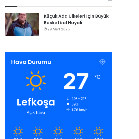
Küçük Ada Ülkeleri İçin Büyük
Basketbol Hayali
29 Mart 2025
Hava Durumu
27
℃
Lefkoşa
29º - 21º
59%
1.76 km/h
Açık hava