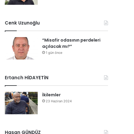
Cenk Uzunoğlu
“Misafir odasının perdeleri
açılacak mı?”
1 gün önce
Ertanch HİDAYETİN
İkilemler
23 Haziran 2024
Hasan GÜNDÜZ