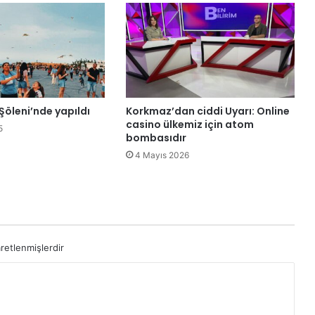
k
i
y
e
'
y
e
"
Şöleni’nde yapıldı
Korkmaz’dan ciddi Uyarı: Online
y
casino ülkemiz için atom
5
e
bombasıdır
ş
4 Mayıs 2026
i
l
e
n
e
r
aretlenmişlerdir
j
i
"
a
d