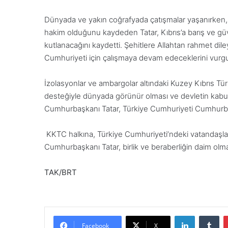
Dünyada ve yakın coğrafyada çatışmalar yaşanırken,
hakim olduğunu kaydeden Tatar, Kıbrıs’a barış ve güven
kutlanacağını kaydetti. Şehitlere Allahtan rahmet di
Cumhuriyeti için çalışmaya devam edeceklerini vurgu
İzolasyonlar ve ambargolar altındaki Kuzey Kıbrıs Tü
desteğiyle dünyada görünür olması ve devletin kabul 
Cumhurbaşkanı Tatar, Türkiye Cumhuriyeti Cumhurba
KKTC halkına, Türkiye Cumhuriyeti’ndeki vatandaşlar
Cumhurbaşkanı Tatar, birlik ve beraberliğin daim olma
TAK/BRT
LinkedIn
Tumblr
Facebook
X