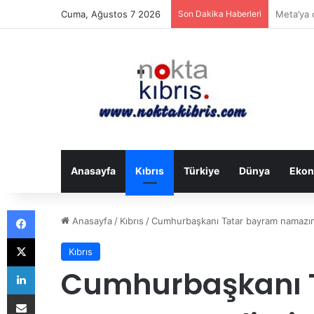
Cuma, Ağustos 7 2026
Son Dakika Haberleri
Yapay ze
Anasayfa
Kıbrıs
Türkiye
Dünya
Ekon
Facebook
Anasayfa
/
Kıbrıs
/
Cumhurbaşkanı Tatar bayram namazını 
X
Kıbrıs
LinkedIn
Cumhurbaşkanı 
E-Posta ile paylaş