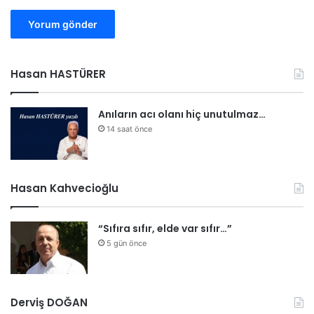
Hasan HASTÜRER
Anıların acı olanı hiç unutulmaz…
14 saat önce
Hasan Kahvecioğlu
“Sıfıra sıfır, elde var sıfır…”
5 gün önce
Derviş DOĞAN