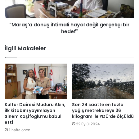
u
'
t
a
u
d
k
"Maraş'a dönüş ihtimali hayal değil gerçekçi bir
ö
l
hedef"
n
a
ü
n
ş
İlgili Makaleler
m
i
a
h
s
t
ı
i
y
m
l
a
a
l
i
i
l
h
Kültür Dairesi Müdürü Akın,
Son 24 saatte en fazla
g
a
ilk kitabını yayımlayan
yağış metrekareye 36
i
y
Sinem Kaşifoğlu’nu kabul
kilogram ile YDÜ’de ölçüldü
l
etti
a
22 Eylül 2024
i
l
1 hafta önce
a
d