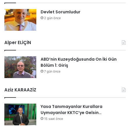
Devlet Sorumludur
2 gün önce
Alper ELİÇİN
ABD’nin Kuzeydoğusunda On İki Gün
Bölüm 1: Giriş
7 gün önce
Aziz KARAAZİZ
Yasa Tanımayanlar Kurallara
Uymayanlar KKTC’ye Gelsin…
15 saat önce