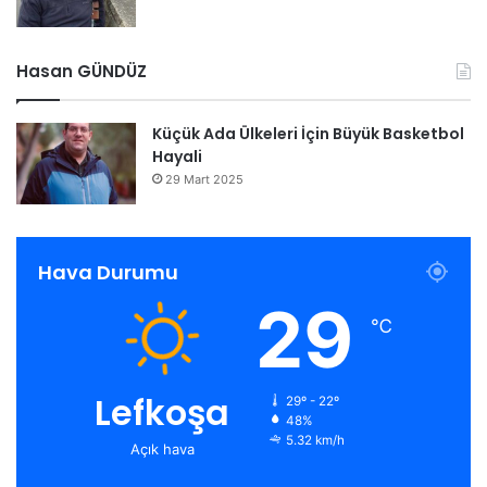
Hasan GÜNDÜZ
Küçük Ada Ülkeleri İçin Büyük Basketbol
Hayali
29 Mart 2025
Hava Durumu
29
℃
Lefkoşa
29º - 22º
48%
5.32 km/h
Açık hava