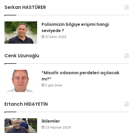
Serkan HASTÜRER
Polisimizin bilgiye erişimi hangi
seviyede ?
31 Ekim 2025
Cenk Uzunoğlu
“Misafir odasının perdeleri açılacak
mı?”
2 gün önce
Ertanch HİDAYETİN
İkilemler
23 Haziran 2024