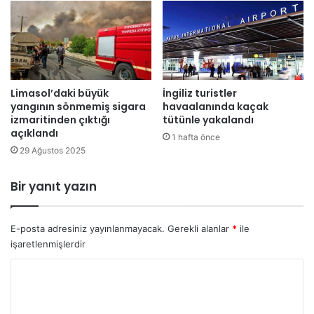
ç
e
ı
ğ
k
i
l
l
a
g
m
e
Limasol’daki büyük
İngiliz turistler
a
r
yangının sönmemiş sigara
havaalanında kaçak
l
ç
izmaritinden çıktığı
tütünle yakalandı
a
e
açıklandı
r
1 hafta önce
k
29 Ağustos 2025
ç
i
b
Bir yanıt yazın
i
r
h
E-posta adresiniz yayınlanmayacak.
Gerekli alanlar
*
ile
e
işaretlenmişlerdir
d
Y
e
f
o
"
r