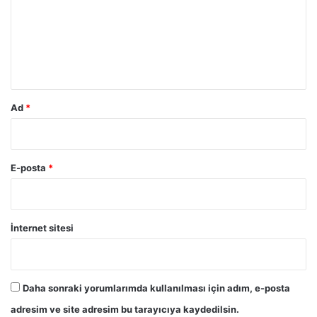
u
m
*
Ad
*
E-posta
*
İnternet sitesi
Daha sonraki yorumlarımda kullanılması için adım, e-posta
adresim ve site adresim bu tarayıcıya kaydedilsin.