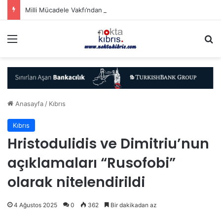
Milli Mücadele Vakfı’ndan Erhürman’a ziyaret
Menü
A
Anasayfa
/
Kıbrıs
Kıbrıs
Hristodulidis ve Dimitriu’nun
açıklamaları “Rusofobi”
olarak nitelendirildi
4 Ağustos 2025
0
362
Bir dakikadan az