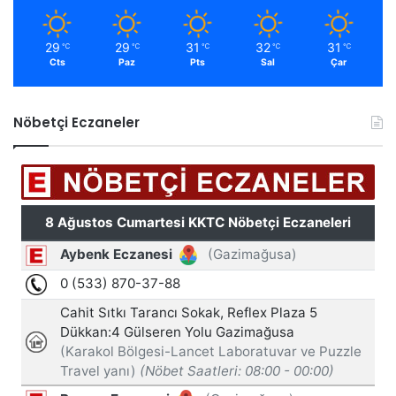
29
29
31
32
31
℃
℃
℃
℃
℃
Cts
Paz
Pts
Sal
Çar
Nöbetçi Eczaneler