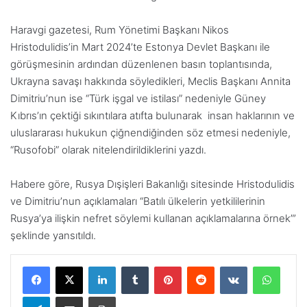
Haravgi gazetesi, Rum Yönetimi Başkanı Nikos
Hristodulidis’in Mart 2024’te Estonya Devlet Başkanı ile
görüşmesinin ardından düzenlenen basın toplantısında,
Ukrayna savaşı hakkında söyledikleri, Meclis Başkanı Annita
Dimitriu’nun ise “Türk işgal ve istilası” nedeniyle Güney
Kıbrıs’ın çektiği sıkıntılara atıfta bulunarak insan haklarının ve
uluslararası hukukun çiğnendiğinden söz etmesi nedeniyle,
“Rusofobi” olarak nitelendirildiklerini yazdı.
Habere göre, Rusya Dışişleri Bakanlığı sitesinde Hristodulidis
ve Dimitriu’nun açıklamaları “Batılı ülkelerin yetkililerinin
Rusya’ya ilişkin nefret söylemi kullanan açıklamalarına örnek”’
şeklinde yansıtıldı.
LinkedIn
Tumblr
Pinterest
Reddit
VKontakte
WhatsApp
Telegram
E-Posta ile paylaş
Yazdır