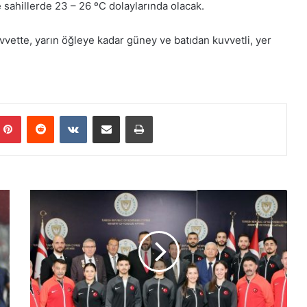
 sahillerde 23 – 26 ºC dolaylarında olacak.
vette, yarın öğleye kadar güney ve batıdan kuvvetli, yer
Pinterest
Reddit
VKontakte
E-Posta ile paylaş
Yazdır
E
r
t
u
ğ
r
u
l