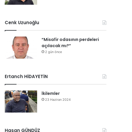
Cenk Uzunoğlu
“Misafir odasının perdeleri
açılacak mı?”
2 gün önce
Ertanch HİDAYETİN
İkilemler
23 Haziran 2024
Hasan GÜNDÜZ