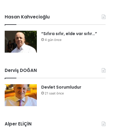
Hasan Kahvecioğlu
“Sıfıra sıfır, elde var sıfır…”
4 gün önce
Derviş DOĞAN
Devlet Sorumludur
21 saat önce
Alper ELİÇİN