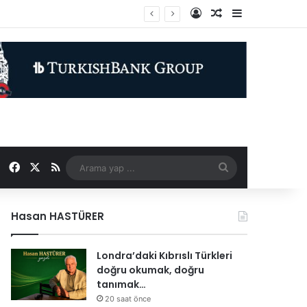
Kayıt Ol
Rastgele Makale
Kenar Bölme
Facebook
X
RSS
Arama
yap
Hasan HASTÜRER
...
Londra’daki Kıbrıslı Türkleri
doğru okumak, doğru
tanımak…
20 saat önce