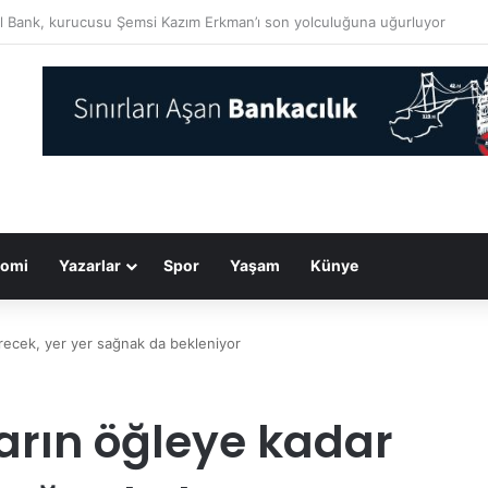
dan Erenköy Direnişi’nin 62’nci yıl dönümü mesajları
omi
Yazarlar
Spor
Yaşam
Künye
ürecek, yer yer sağnak da bekleniyor
arın öğleye kadar