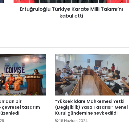
o
Ertuğruloğlu Türkiye Karate Milli Takımı’nı
ğ
kabul etti
l
u
T
ü
r
k
i
y
e
K
a
r
a
t
an’dan bir
“Yüksek İdare Mahkemesi Yetki
e
e çevresel tasarım
(Değişiklik) Yasa Tasarısı” Genel
M
düzenledi
Kurul gündemine sevk edildi
i
25
15 Haziran 2024
l
l