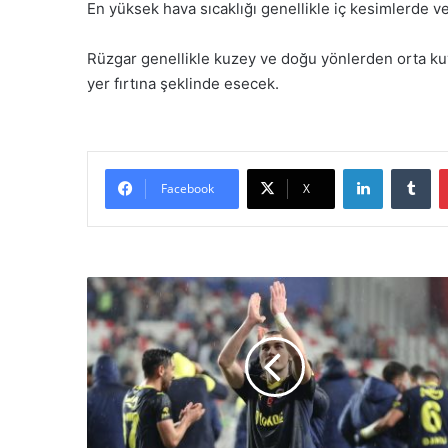
En yüksek hava sıcaklığı genellikle iç kesimlerde ve
Rüzgar genellikle kuzey ve doğu yönlerden orta kuv
yer fırtına şeklinde esecek.
LinkedIn
Tumblr
Facebook
X
Ç
a
ğ
l
a
r
S
ö