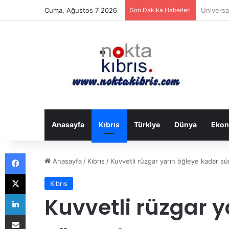
Cuma, Ağustos 7 2026
Son Dakika Haberleri
Bakanlar
Anasayfa
Kıbrıs
Türkiye
Dünya
Ekon
Facebook
Anasayfa
/
Kıbrıs
/
Kuvvetli rüzgar yarın öğleye kadar s
X
Kıbrıs
LinkedIn
Kuvvetli rüzgar y
E-Posta ile paylaş