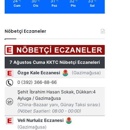
24
30
31
32
33
℃
℃
℃
℃
℃
Cum
Cts
Paz
Pts
Sal
Nöbetçi Eczaneler