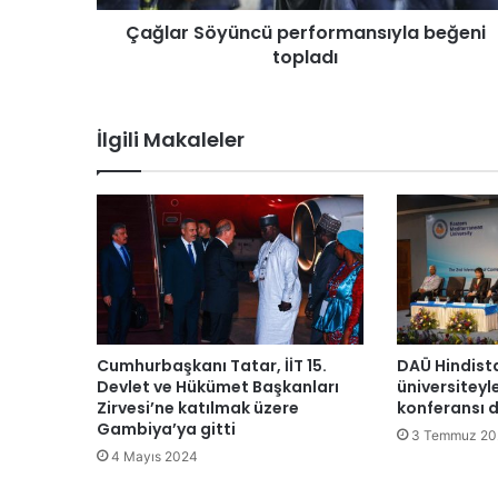
y
Çağlar Söyüncü performansıyla beğeni
ü
topladı
n
c
ü
p
İlgili Makaleler
e
r
f
o
r
m
a
n
s
ı
Cumhurbaşkanı Tatar, İİT 15.
DAÜ Hindist
y
Devlet ve Hükümet Başkanları
üniversiteyl
l
Zirvesi’ne katılmak üzere
konferansı 
Gambiya’ya gitti
a
3 Temmuz 20
b
4 Mayıs 2024
e