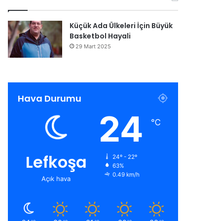
Küçük Ada Ülkeleri İçin Büyük
Basketbol Hayali
29 Mart 2025
Hava Durumu
24
℃
Lefkoşa
24º - 22º
63%
0.49 km/h
Açık hava