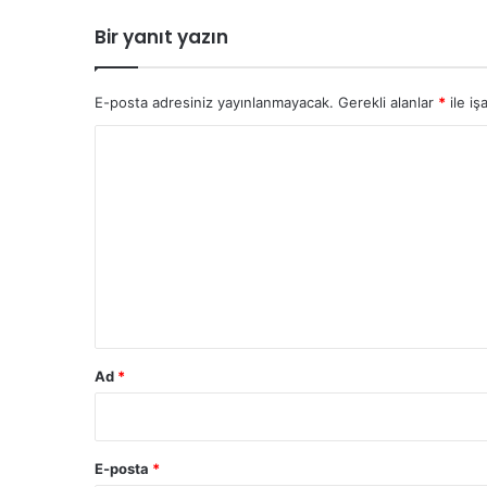
ğ
e
Bir yanıt yazın
n
i
t
E-posta adresiniz yayınlanmayacak.
Gerekli alanlar
*
ile iş
o
p
Y
l
o
a
d
r
ı
u
m
*
Ad
*
E-posta
*