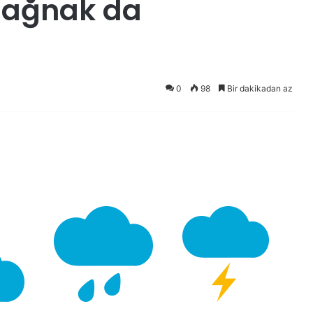
 sağnak da
0
98
Bir dakikadan az