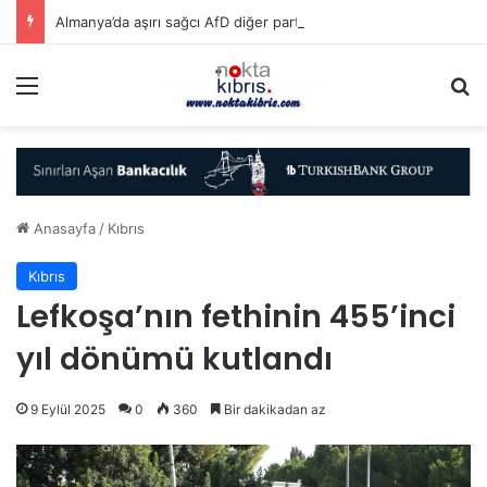
Almanya’da aşırı sağcı AfD diğer partilerle arayı açıyor…
Menü
A
Anasayfa
/
Kıbrıs
Kıbrıs
Lefkoşa’nın fethinin 455’inci
yıl dönümü kutlandı
9 Eylül 2025
0
360
Bir dakikadan az