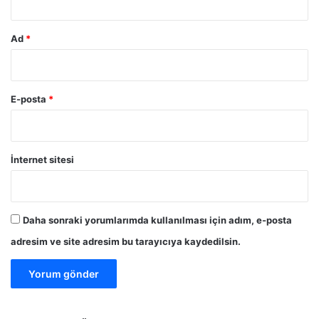
ü
b
a
Ad
*
ş
l
a
y
E-posta
*
a
c
a
k
İnternet sitesi
Daha sonraki yorumlarımda kullanılması için adım, e-posta
adresim ve site adresim bu tarayıcıya kaydedilsin.