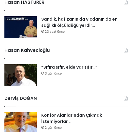
Hasan HASTÜRER
Sandık, hafızanın da vicdanın da en
sağlıklı ölçüldüğü yerdir…
23 saat önce
Hasan Kahvecioğlu
“Sıfıra sıfır, elde var sıfır…”
3 gün önce
Derviş DOĞAN
Konfor Alanlarından Çıkmak
İstemiyorlar …
2 gün önce