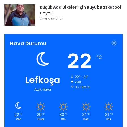
Küçük Ada Ülkeleri İçin Büyük Basketbol
Hayali
29 Mart 2025
Hava Durumu
22
℃
Lefkoşa
22º - 21º
70%
0.21 km/h
Açık hava
22
29
30
31
31
℃
℃
℃
℃
℃
Per
Cum
Cts
Paz
Pts