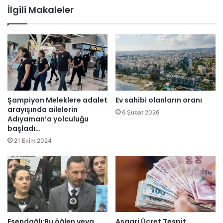
r
İlgili Makaleler
ı
n
d
a
2
0
2
5
-
Şampiyon Meleklere adalet
Ev sahibi olanların oranı
2
arayışında ailelerin
6 Şubat 2026
0
Adıyaman’a yolculuğu
başladı…
2
6
21 Ekim 2024
e
ğ
i
t
i
m
ö
Esendağlı:Bu öğlen veya
Asgari Ücret Tespit
ğ