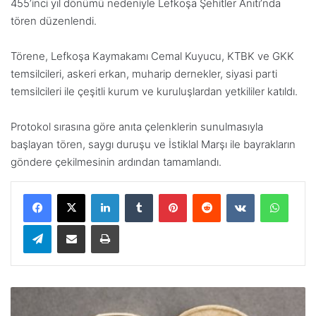
455’inci yıl dönümü nedeniyle Lefkoşa Şehitler Anıtı’nda
tören düzenlendi.
Törene, Lefkoşa Kaymakamı Cemal Kuyucu, KTBK ve GKK
temsilcileri, askeri erkan, muharip dernekler, siyasi parti
temsilcileri ile çeşitli kurum ve kuruluşlardan yetkililer katıldı.
Protokol sırasına göre anıta çelenklerin sunulmasıyla
başlayan tören, saygı duruşu ve İstiklal Marşı ile bayrakların
göndere çekilmesinin ardından tamamlandı.
LinkedIn
Tumblr
Pinterest
Reddit
VKontakte
WhatsApp
Telegram
E-Posta ile paylaş
Yazdır
G
ü