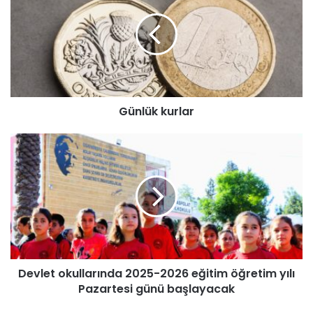
n
l
ü
k
k
u
r
Günlük kurlar
l
a
r
D
e
v
l
e
t
o
k
u
Devlet okullarında 2025-2026 eğitim öğretim yılı
l
Pazartesi günü başlayacak
l
a