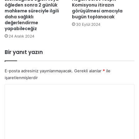
öğleden sonra 2 günlük
Komisyonu itirazın
r
mahkeme süreciyle ilgili
görüşülmesi amacıyla
e
daha sağlıklı
bugün toplanacak
t
değerlendirme
30 Eylül 2024
i
yapabileceğiz
m
24 Aralık 2024
y
ı
Bir yanıt yazın
l
ı
P
E-posta adresiniz yayınlanmayacak.
Gerekli alanlar
*
ile
a
z
işaretlenmişlerdir
a
Y
r
t
o
e
r
s
i
u
g
m
ü
*
n