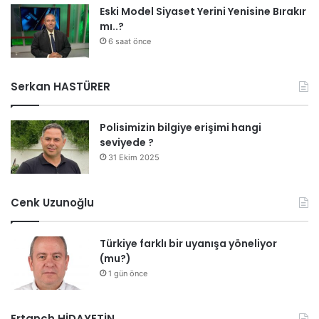
Eski Model Siyaset Yerini Yenisine Bırakır
mı..?
6 saat önce
Serkan HASTÜRER
Polisimizin bilgiye erişimi hangi
seviyede ?
31 Ekim 2025
Cenk Uzunoğlu
Türkiye farklı bir uyanışa yöneliyor
(mu?)
1 gün önce
Ertanch HİDAYETİN