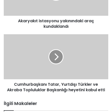
k
ı
t
Akaryakıt istasyonu yakınındaki araç
i
kundaklandı
s
t
a
C
s
u
y
m
o
h
n
u
u
r
y
b
a
a
k
ş
ı
Cumhurbaşkanı Tatar, Yurtdışı Türkler ve
k
n
Akraba Topluluklar Başkanlığı heyetini kabul etti
a
ı
n
n
ı
İlgili Makaleler
d
T
a
a