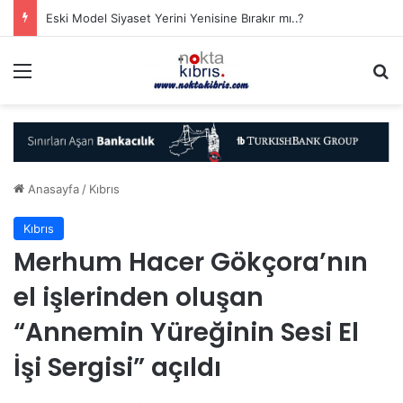
Eski Model Siyaset Yerini Yenisine Bırakır mı..?
Menü
A
Anasayfa
/
Kıbrıs
Kıbrıs
Merhum Hacer Gökçora’nın
el işlerinden oluşan
“Annemin Yüreğinin Sesi El
İşi Sergisi” açıldı