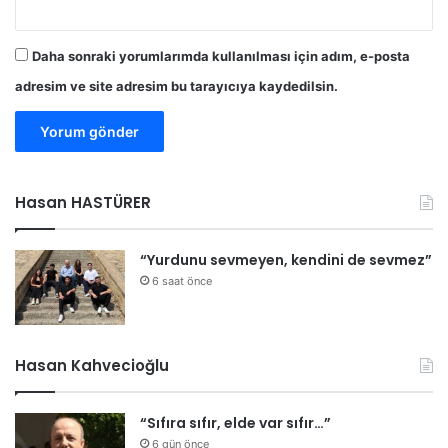
n
l
Daha sonraki yorumlarımda kullanılması için adım, e-posta
ı
ğ
adresim ve site adresim bu tarayıcıya kaydedilsin.
ı
h
e
y
e
Hasan HASTÜRER
t
i
n
“Yurdunu sevmeyen, kendini de sevmez”
i
6 saat önce
k
a
b
u
Hasan Kahvecioğlu
l
e
t
“Sıfıra sıfır, elde var sıfır…”
t
6 gün önce