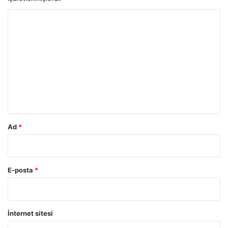
A
k
Y
r
o
a
b
r
a
u
T
m
o
p
*
l
u
l
Ad
*
u
k
l
a
E-posta
*
r
B
a
ş
İnternet sitesi
k
a