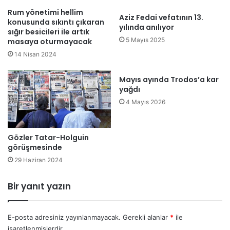
k
t
Rum yönetimi hellim
Aziz Fedai vefatının 13.
i
a
konusunda sıkıntı çıkaran
yılında anılıyor
a
r
sığır besicileri ile artık
r
,
5 Mayıs 2025
masaya oturmayacak
a
Y
14 Nisan 2024
ç
u
k
r
Mayıs ayında Trodos’a kar
u
t
yağdı
n
d
4 Mayıs 2026
d
ı
a
ş
k
ı
l
T
Gözler Tatar-Holguin
a
görüşmesinde
ü
n
r
29 Haziran 2024
d
k
ı
l
Bir yanıt yazın
e
r
v
E-posta adresiniz yayınlanmayacak.
Gerekli alanlar
*
ile
e
işaretlenmişlerdir