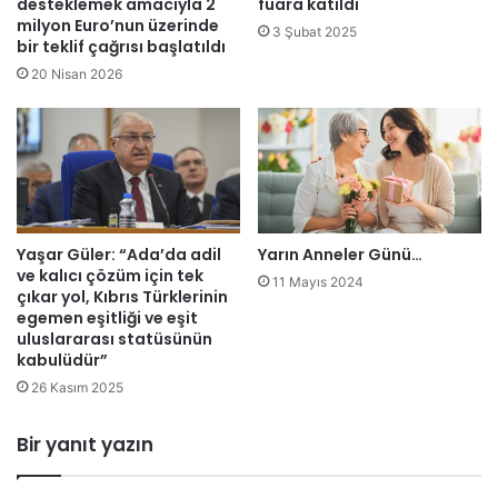
i
desteklemek amacıyla 2
fuara katıldı
ü
milyon Euro’nun üzerinde
ş
3 Şubat 2025
bir teklif çağrısı başlatıldı
l
b
k
i
20 Nisan 2026
e
r
s
l
i
i
n
ğ
i
i
n
g
i
ö
Yaşar Güler: “Ada’da adil
Yarın Anneler Günü…
ç
r
ve kalıcı çözüm için tek
i
ü
11 Mayıs 2024
çıkar yol, Kıbrıs Türklerinin
ş
ş
egemen eşitliği ve eşit
l
m
uluslararası statüsünün
e
e
kabulüdür”
r
l
26 Kasım 2025
i
e
n
r
Bir yanıt yazın
e
i
k
b
a
a