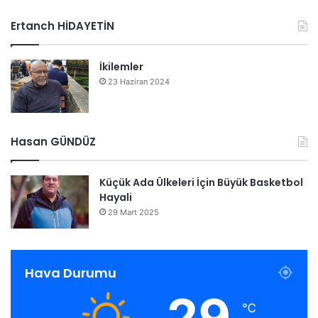
Ertanch HİDAYETİN
İkilemler
23 Haziran 2024
Hasan GÜNDÜZ
Küçük Ada Ülkeleri İçin Büyük Basketbol
Hayali
29 Mart 2025
Hava Durumu
29
℃