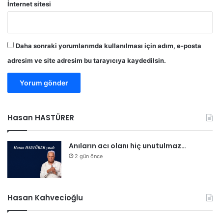
a
İnternet sitesi
m
i
z
i
Daha sonraki yorumlarımda kullanılması için adım, e-posta
y
adresim ve site adresim bu tarayıcıya kaydedilsin.
a
r
e
t
i
Hasan HASTÜRER
o
l
d
Anıların acı olanı hiç unutulmaz…
u
2 gün önce
Hasan Kahvecioğlu