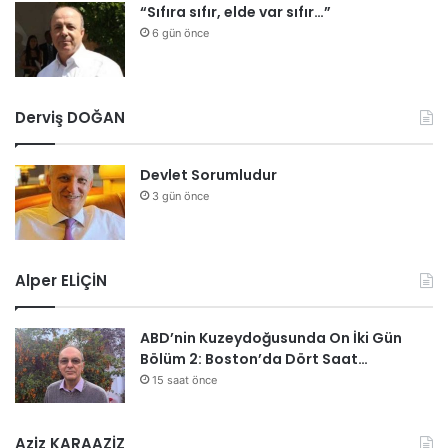
“Sıfıra sıfır, elde var sıfır…”
6 gün önce
Derviş DOĞAN
Devlet Sorumludur
3 gün önce
Alper ELİÇİN
ABD’nin Kuzeydoğusunda On İki Gün
Bölüm 2: Boston’da Dört Saat…
15 saat önce
Aziz KARAAZİZ