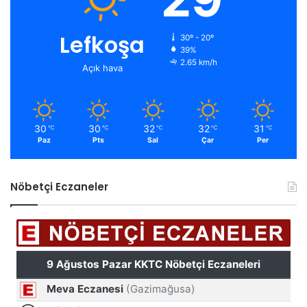
Lefkoşa
30º - 20º
39%
2.65 km/h
Açık hava
30
30
32
32
31
℃
℃
℃
℃
℃
Paz
Pts
Sal
Çar
Per
Nöbetçi Eczaneler