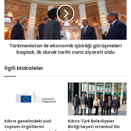
r
r
b
k
a
m
ş
e
k
n
a
i
n
s
ı
Türkmenistan ile ekonomik işbirliği görüşmeleri
t
P
başladı, ilk durak tarihi cami ziyareti oldu
a
e
n
t
i
İlgili Makaleler
r
l
o
e
,
e
T
k
r
o
u
n
m
o
p
m
'
i
Kıbrıs genelindeki sivil
Kıbrıs Türk Belediyeler
ı
k
toplum örgütlerini
Birliği heyeti istanbul’da
"