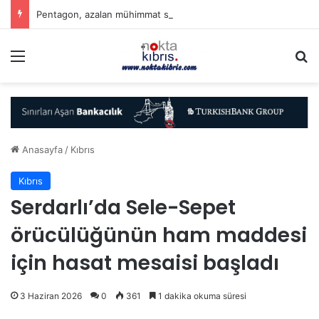
Pentagon, azalan mühimmat stoku için savunma şirketlerinden hızlanmalarını istedi
Menü
A
Anasayfa
/
Kıbrıs
Kıbrıs
Serdarlı’da Sele-Sepet
örücülüğünün ham maddesi
için hasat mesaisi başladı
3 Haziran 2026
0
361
1 dakika okuma süresi