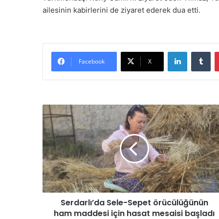
ailesinin kabirlerini de ziyaret ederek dua etti.
LinkedIn
Tumblr
Facebook
X
S
e
r
d
a
r
l
ı
’
Serdarlı’da Sele-Sepet örücülüğünün
d
ham maddesi için hasat mesaisi başladı
a