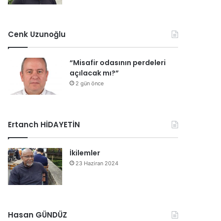
Cenk Uzunoğlu
“Misafir odasının perdeleri
açılacak mı?”
2 gün önce
Ertanch HİDAYETİN
İkilemler
23 Haziran 2024
Hasan GÜNDÜZ