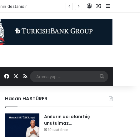
Kayıt Ol
Rastgele Makale
Kenar Bölme
Facebook
X
RSS
Arama
yap
Hasan HASTÜRER
...
Anıların acı olanı hiç
unutulmaz…
19 saat önce