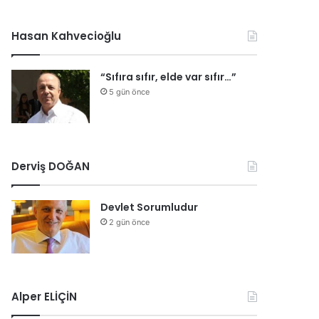
Hasan Kahvecioğlu
“Sıfıra sıfır, elde var sıfır…”
5 gün önce
Derviş DOĞAN
Devlet Sorumludur
2 gün önce
Alper ELİÇİN