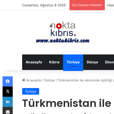
Cumartesi, Ağustos 8 2026
Son Dakika Haberleri
İran
Anasayfa
Kıbrıs
Türkiye
Dünya
Ekon
Facebook
Anasayfa
/
Türkiye
/
Türkmenistan ile ekonomik işbirliği g
X
Türkiye
LinkedIn
Türkmenistan ile 
E-Posta ile paylaş