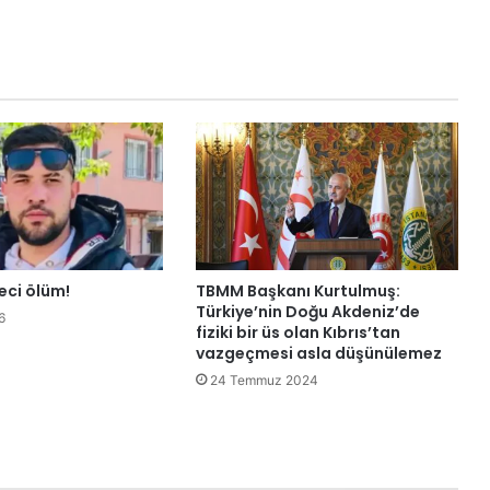
u
m
y
a
d
a
n
ç
ı
k
a
n
m
eci ölüm!
TBMM Başkanı Kurtulmuş:
a
Türkiye’nin Doğu Akdeniz’de
6
y
fiziki bir üs olan Kıbrıs’tan
vazgeçmesi asla düşünülemez
a
y
24 Temmuz 2024
l
a
e
k