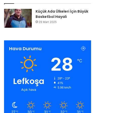
Küçük Ada Ülkeleri İçin Büyük
Basketbol Hayali
29 Mart 2025
Hava Durumu
28
℃
Lefkoşa
28º - 23º
41%
5.96 km/h
Açık hava
27
30
31
32
31
℃
℃
℃
℃
℃