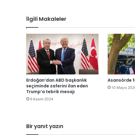
S
e
l
İlgili Makaleler
e
-
S
e
p
e
t
ö
r
ü
Erdoğan’dan ABD başkanlık
Asansörde f
c
seçiminde zaferini ilan eden
10 Mayıs 202
ü
Trump’a tebrik mesajı
l
6 Kasım 2024
ü
ğ
ü
n
Bir yanıt yazın
ü