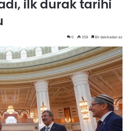
dı, ilk durak tarihi
u
0
359
Bir dakikadan az