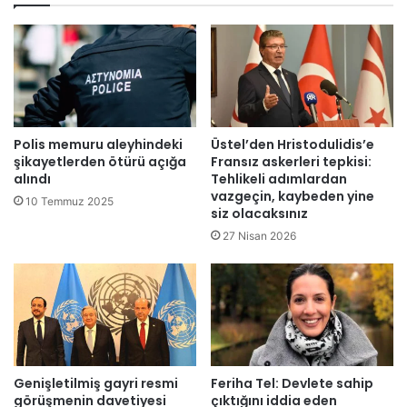
k
s
a
i
ç
D
t
e
a
r
,
n
h
e
a
ğ
Polis memuru aleyhindeki
Üstel’den Hristodulidis’e
n
i
şikayetlerden ötürü açığa
Fransız askerleri tepkisi:
g
,
alındı
Tehlikeli adımlardan
i
vazgeçin, kaybeden yine
2
10 Temmuz 2025
k
siz olacaksınız
3
a
0
27 Nisan 2026
n
0
a
y
l
ı
d
l
a
l
?
ı
F
k
Genişletilmiş gayri resmi
Feriha Tel: Devlete sahip
e
l
görüşmenin davetiyesi
çıktığını iddia eden
n
i