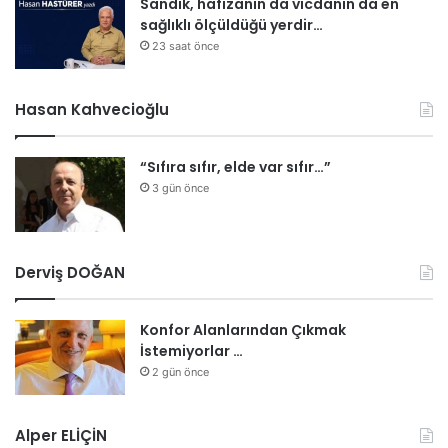
Sandık, hafızanın da vicdanın da en
sağlıklı ölçüldüğü yerdir…
23 saat önce
Hasan Kahvecioğlu
“Sıfıra sıfır, elde var sıfır…”
3 gün önce
Derviş DOĞAN
Konfor Alanlarından Çıkmak
İstemiyorlar …
2 gün önce
Alper ELİÇİN