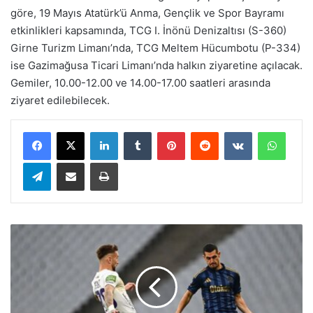
göre, 19 Mayıs Atatürk’ü Anma, Gençlik ve Spor Bayramı
etkinlikleri kapsamında, TCG I. İnönü Denizaltısı (S-360)
Girne Turizm Limanı’nda, TCG Meltem Hücumbotu (P-334)
ise Gazimağusa Ticari Limanı’nda halkın ziyaretine açılacak.
Gemiler, 10.00-12.00 ve 14.00-17.00 saatleri arasında
ziyaret edilebilecek.
LinkedIn
Tumblr
Pinterest
Reddit
VKontakte
WhatsApp
Telegram
E-Posta ile paylaş
Yazdır
F
e
n
e
r
b