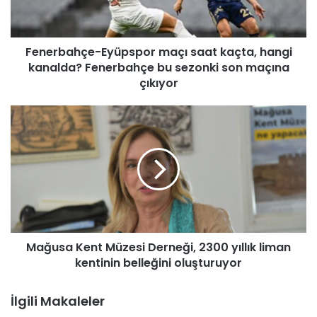
a
h
ç
Fenerbahçe-Eyüpspor maçı saat kaçta, hangi
e
kanalda? Fenerbahçe bu sezonki son maçına
-
E
çıkıyor
y
ü
M
p
a
s
ğ
p
u
o
s
r
a
m
K
a
e
ç
n
ı
Mağusa Kent Müzesi Derneği, 2300 yıllık liman
t
s
kentinin belleğini oluşturuyor
M
a
ü
a
z
İlgili Makaleler
t
e