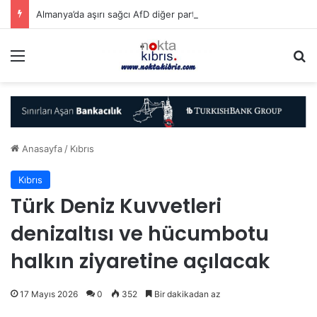
Almanya’da aşırı sağcı AfD diğer partilerle arayı açıyor…
Menü
A
Anasayfa
/
Kıbrıs
Kıbrıs
Türk Deniz Kuvvetleri
denizaltısı ve hücumbotu
halkın ziyaretine açılacak
17 Mayıs 2026
0
352
Bir dakikadan az