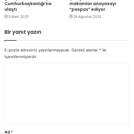
Cumhurbaşkanlığı’na
makamlar anayasayı
e
m
ulaştı
“paspas” ediyor
r
a
5 Mart 2025
29 Ağustos 2025
b
n
a
k
h
e
Bir yanıt yazın
ç
n
e
t
b
i
E-posta adresiniz yayınlanmayacak.
Gerekli alanlar
*
ile
u
n
işaretlenmişlerdir
s
i
Y
e
n
z
b
o
o
e
r
n
l
k
l
u
i
e
m
s
ğ
o
*
i
n
n
m
i
a
o
Ad
*