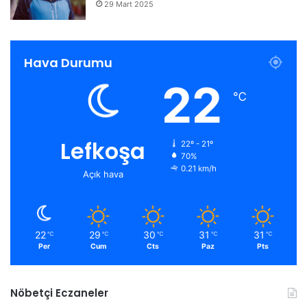
29 Mart 2025
Hava Durumu
22
℃
Lefkoşa
22º - 21º
70%
0.21 km/h
Açık hava
22
29
30
31
31
℃
℃
℃
℃
℃
Per
Cum
Cts
Paz
Pts
Nöbetçi Eczaneler