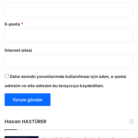
ç
l
ı
u
n
ş
a
t
E-posta
*
ç
u
ı
r
k
u
ı
y
İnternet sitesi
y
o
o
r
r
Daha sonraki yorumlarımda kullanılması için adım, e-posta
adresim ve site adresim bu tarayıcıya kaydedilsin.
Hasan HASTÜRER