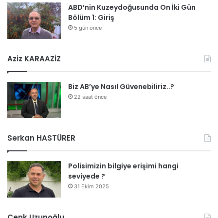
ABD’nin Kuzeydoğusunda On İki Gün
Bölüm 1: Giriş
5 gün önce
Aziz KARAAZİZ
Biz AB’ye Nasıl Güvenebiliriz..?
22 saat önce
Serkan HASTÜRER
Polisimizin bilgiye erişimi hangi
seviyede ?
31 Ekim 2025
Cenk Uzunoğlu