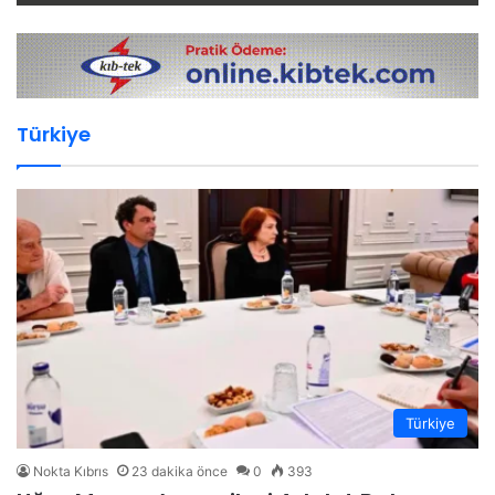
Türkiye
Türkiye
Nokta Kıbrıs
23 dakika önce
0
393