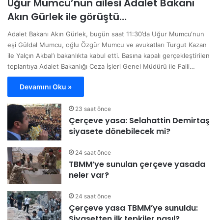
Uğur Mumcu’nun ailesi Adalet Bakanı
Akın Gürlek ile görüştü…
Adalet Bakanı Akın Gürlek, bugün saat 11:30’da Uğur Mumcu‘nun
eşi Güldal Mumcu, oğlu Özgür Mumcu ve avukatları Turgut Kazan
ile Yalçın Akbal’ı bakanlıkta kabul etti. Basına kapalı gerçekleştirilen
toplantıya Adalet Bakanlığı Ceza İşleri Genel Müdürü ile Faili…
Devamını Oku »
23 saat önce
Çerçeve yasa: Selahattin Demirtaş
siyasete dönebilecek mi?
24 saat önce
TBMM’ye sunulan çerçeve yasada
neler var?
24 saat önce
Çerçeve yasa TBMM’ye sunuldu:
Siyasetten ilk tepkiler nasıl?