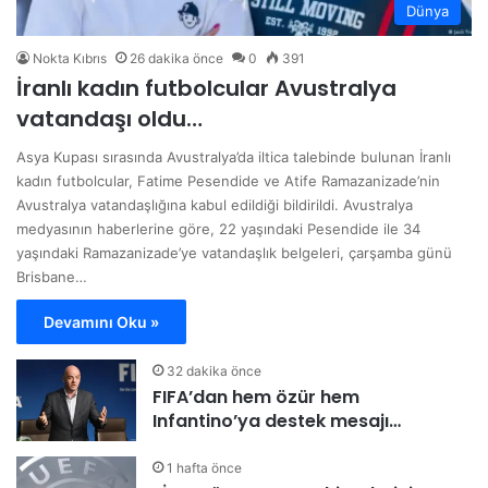
Dünya
Nokta Kıbrıs
26 dakika önce
0
391
İranlı kadın futbolcular Avustralya
vatandaşı oldu…
Asya Kupası sırasında Avustralya’da iltica talebinde bulunan İranlı
kadın futbolcular, Fatime Pesendide ve Atife Ramazanizade’nin
Avustralya vatandaşlığına kabul edildiği bildirildi. Avustralya
medyasının haberlerine göre, 22 yaşındaki Pesendide ile 34
yaşındaki Ramazanizade’ye vatandaşlık belgeleri, çarşamba günü
Brisbane…
Devamını Oku »
32 dakika önce
FIFA’dan hem özür hem
Infantino’ya destek mesajı…
1 hafta önce