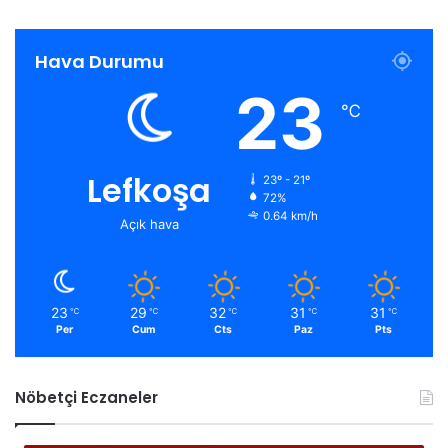
Hava Durumu
23
℃
Lefkoşa
23º - 21º
72%
0.64 km/h
Açık hava
23
29
32
31
31
℃
℃
℃
℃
℃
Per
Cum
Cts
Paz
Pts
Nöbetçi Eczaneler