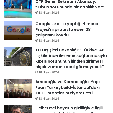
CTP Genel Sekreteri Akansoy:
“Kıbrıs sorununda bir canlılık var”
18 Nisan 2024
Google İsrail'le yaptığı Nimbus
Projesi'ni protesto eden 28
çalışanını kovdu
18 Nisan 2024
TC Dışişleri Bakanlığı: “Türkiye-AB
ilişkilerinde ilerleme sağlanmasıyla
Kıbrıs sorununun ilintilendirilmesi
hiçbir zaman kabul görmeyecek”
18 Nisan 2024
Amcaoğlu ve Kamacıoğlu, Yapı
Fuarı Turkeybuild-İstanbul’daki
KKTC stantlarını ziyaret etti
18 Nisan 2024
Elcil: “Özel hayatın gizliliğiyle ilgili