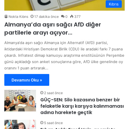
Kıbrıs
Nokta Kıbrıs
17 dakika önce
0
377
Almanya’da aşırı sağcı AfD diğer
partilerle arayı açıyor…
Almanya‘da aşırı sağcı Almanya için Alternatif (AfD) partisi,
iktidardaki Hristiyan Demokrat Birlik (CDU) ile aradaki farkı 7 puana
çıkardı. Infratest dimap kamuoyu araştırma enstitüsünün Perşembe
günü açıkladığı son anket sonuçlarına göre, AfD ülke genelinde oy
oranını 1 puan artırarak…
Devamını Oku »
2 saat önce
GÜÇ-SEN: Silo kazasına benzer bir
felaketle karşı karşıya kalınmaması
adına harekete geçtik
5 saat önce