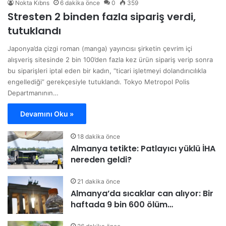
Nokta Kıbrıs
6 dakika önce
0
359
Stresten 2 binden fazla sipariş verdi,
tutuklandı
Japonya’da çizgi roman (manga) yayıncısı şirketin çevrim içi
alışveriş sitesinde 2 bin 100’den fazla kez ürün sipariş verip sonra
bu siparişleri iptal eden bir kadın, “ticari işletmeyi dolandırıcılıkla
engellediği” gerekçesiyle tutuklandı. Tokyo Metropol Polis
Departmanının…
Devamını Oku »
18 dakika önce
Almanya tetikte: Patlayıcı yüklü İHA
nereden geldi?
21 dakika önce
Almanya’da sıcaklar can alıyor: Bir
haftada 9 bin 600 ölüm…