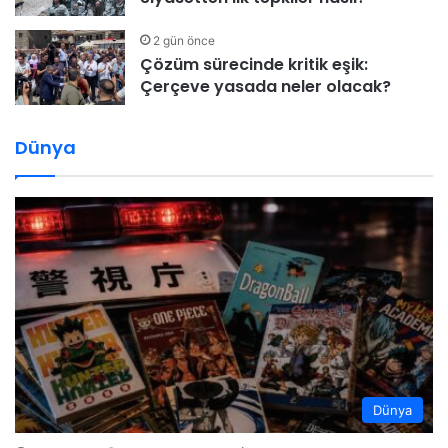
2 gün önce
Çözüm sürecinde kritik eşik:
Çerçeve yasada neler olacak?
Dünya
Dünya