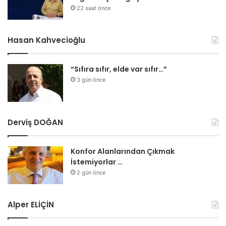
22 saat önce
Hasan Kahvecioğlu
“Sıfıra sıfır, elde var sıfır…”
3 gün önce
Derviş DOĞAN
Konfor Alanlarından Çıkmak
İstemiyorlar …
2 gün önce
Alper ELİÇİN