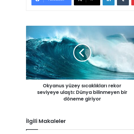
O
k
y
a
n
u
s
y
ü
Okyanus yüzey sıcaklıkları rekor
z
seviyeye ulaştı: Dünya bilinmeyen bir
e
y
döneme giriyor
s
ı
c
İlgili Makaleler
a
k