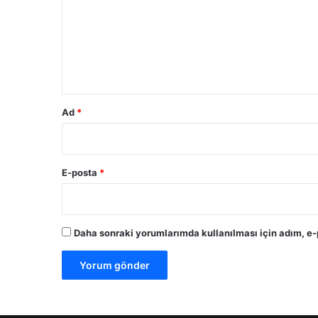
r
a
u
ş
t
m
ı
*
:
D
ü
Ad
*
n
y
a
b
E-posta
*
i
l
i
n
Daha sonraki yorumlarımda kullanılması için adım, e-
m
e
y
e
n
b