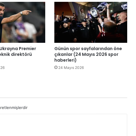
a
t
l
a
m
a
:
K
 Ukrayna Premier
Günün spor sayfalarından öne
u
teknik direktörü
çıkanlar (24 Mayıs 2026 spor
z
haberleri)
e
026
24 Mayıs 2026
y
A
m
e
r
i
aretlenmişlerdir
k
a
'
d
a