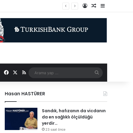
Kayıt Ol
Rastgele Makale
Kenar Bölme
Facebook
X
RSS
Arama
yap
Hasan HASTÜRER
...
Sandık, hafızanın da vicdanın
da en sağlıklı ölçüldüğü
yerdir…
23 saat önce