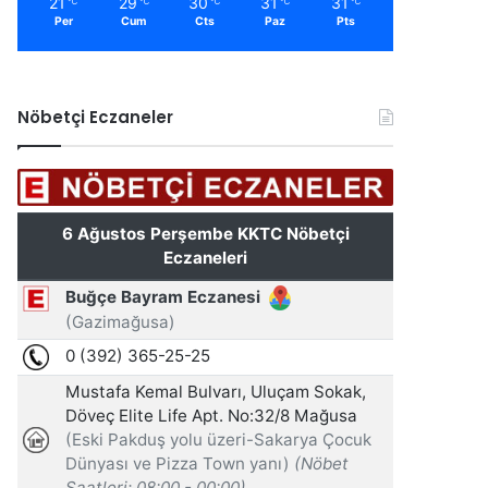
21
29
30
31
31
℃
℃
℃
℃
℃
Per
Cum
Cts
Paz
Pts
Nöbetçi Eczaneler