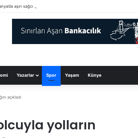
nya’da aşırı sağcı AfD diğer partilerle arayı açıyor…
omi
Yazarlar
Spor
Yaşam
Künye
ğını açıkladı
olcuyla yolların