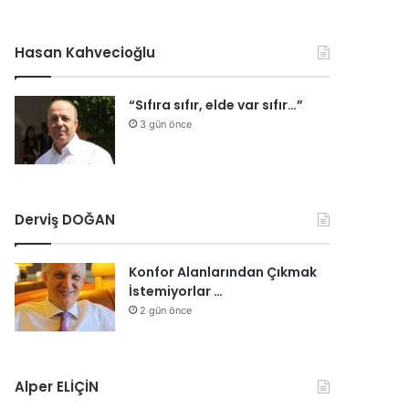
Hasan Kahvecioğlu
“Sıfıra sıfır, elde var sıfır…”
3 gün önce
Derviş DOĞAN
Konfor Alanlarından Çıkmak
İstemiyorlar …
2 gün önce
Alper ELİÇİN