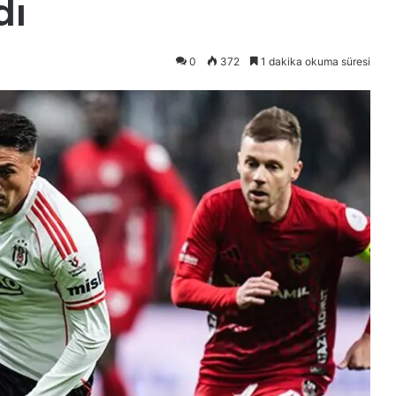
dı
0
372
1 dakika okuma süresi