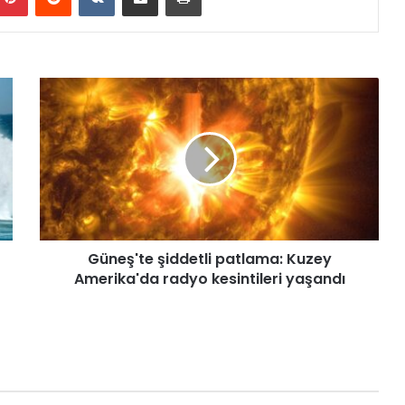
G
ü
n
e
ş
'
t
e
ş
Güneş'te şiddetli patlama: Kuzey
i
Amerika'da radyo kesintileri yaşandı
d
d
e
t
l
i
p