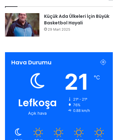
Küçük Ada Ülkeleri İçin Büyük
Basketbol Hayali
29 Mart 2025
Hava Durumu
21
℃
Lefkoşa
21º - 21º
76%
0.88 km/h
Açık hava