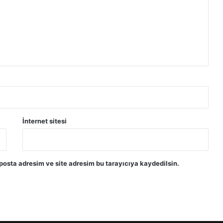
r
a
d
y
o
k
e
s
i
n
t
İnternet sitesi
i
l
e
r
posta adresim ve site adresim bu tarayıcıya kaydedilsin.
i
y
a
ş
a
n