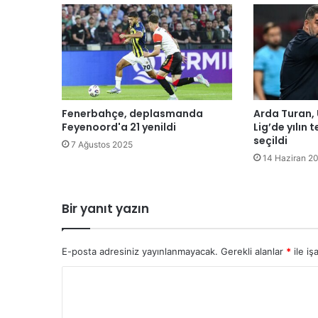
l
ı
k
l
a
r
ı
r
Fenerbahçe, deplasmanda
Arda Turan,
e
Feyenoord'a 21 yenildi
Lig’de yılın 
k
seçildi
7 Ağustos 2025
o
14 Haziran 2
r
s
e
Bir yanıt yazın
v
i
y
E-posta adresiniz yayınlanmayacak.
Gerekli alanlar
*
ile iş
e
y
Y
e
o
u
l