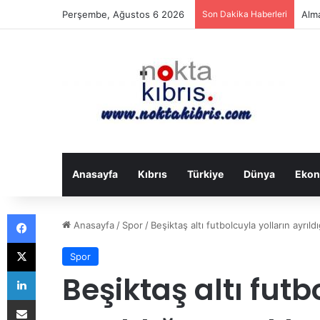
Perşembe, Ağustos 6 2026
Son Dakika Haberleri
Alma
Anasayfa
Kıbrıs
Türkiye
Dünya
Ekon
Facebook
Anasayfa
/
Spor
/
Beşiktaş altı futbolcuyla yolların ayrıldı
X
Spor
LinkedIn
Beşiktaş altı futb
E-Posta ile paylaş