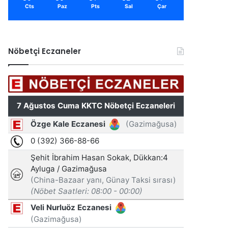
Cts
Paz
Pts
Sal
Çar
Nöbetçi Eczaneler