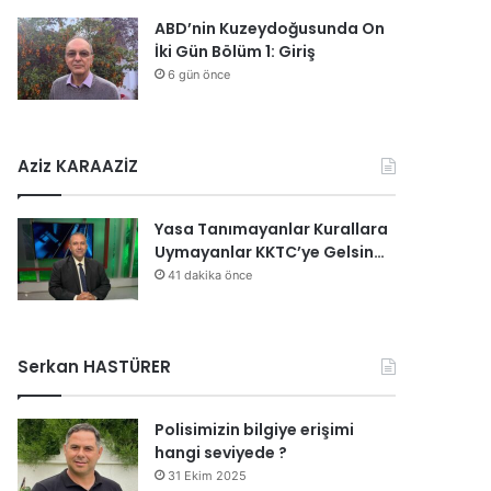
ABD’nin Kuzeydoğusunda On
İki Gün Bölüm 1: Giriş
6 gün önce
Aziz KARAAZİZ
Yasa Tanımayanlar Kurallara
Uymayanlar KKTC’ye Gelsin…
41 dakika önce
Serkan HASTÜRER
Polisimizin bilgiye erişimi
hangi seviyede ?
31 Ekim 2025