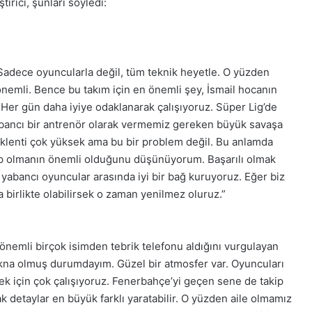
tırıcı, şunları söyledi:
. Sadece oyuncularla değil, tüm teknik heyetle. O yüzden
 önemli. Bence bu takım için en önemli şey, İsmail hocanın
. Her gün daha iyiye odaklanarak çalışıyoruz. Süper Lig’de
abancı bir antrenör olarak vermemiz gereken büyük savaşa
eklenti çok yüksek ama bu bir problem değil. Bu anlamda
hip olmanın önemli olduğunu düşünüyorum. Başarılı olmak
 yabancı oyuncular arasında iyi bir bağ kuruyoruz. Eğer biz
zla birlikte olabilirsek o zaman yenilmez oluruz.”
önemli birçok isimden tebrik telefonu aldığını vurgulayan
 ikna olmuş durumdayım. Güzel bir atmosfer var. Oyuncuları
k için çok çalışıyoruz. Fenerbahçe’yi geçen sene de takip
k detaylar en büyük farklı yaratabilir. O yüzden aile olmamız