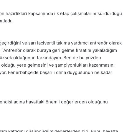
zon hazırlıkları kapsamında ilk etap çalışmalarını sürdürdüğü
ıtladı.
çirdiğini ve sarı lacivertli takıma yardımcı antrenör olarak
 “Antrenör olarak buraya geri gelme fırsatını yakaladığım
 yüksek olduğunun farkındayım. Ben de bu yüzden
 olduğu yere gelmesini ve şampiyonlukları kazanmasını
liyor. Fenerbahçe’de başarılı olma duygusunun ne kadar
endisi adına hayattaki önemli değerlerden olduğunu
am kattığını düşündüğüm değerlerden biri. Bunu hayatta