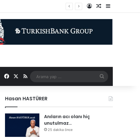
Kayıt Ol
Rastgele Makale
Kenar Bölme
Facebook
X
RSS
Arama
yap
Hasan HASTÜRER
...
Anıların acı olanı hiç
unutulmaz…
25 dakika önce