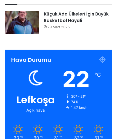
Küçük Ada Ülkeleri İçin Büyük
Basketbol Hayali
29 Mart 2025
Hava Durumu
22
℃
Lefkoşa
30º - 21º
74%
1.47 km/h
Açık hava
30
30
31
32
31
℃
℃
℃
℃
℃