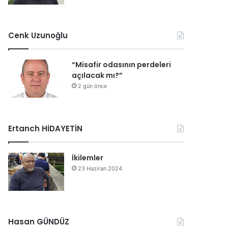
Cenk Uzunoğlu
“Misafir odasının perdeleri
açılacak mı?”
2 gün önce
Ertanch HİDAYETİN
İkilemler
23 Haziran 2024
Hasan GÜNDÜZ