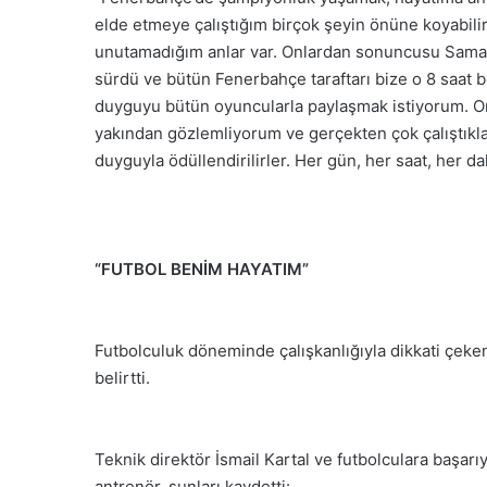
elde etmeye çalıştığım birçok şeyin önüne koyabi
unutamadığım anlar var. Onlardan sonuncusu Samand
sürdü ve bütün Fenerbahçe taraftarı bize o 8 saat b
duyguyu bütün oyuncularla paylaşmak istiyorum. Onla
yakından gözlemliyorum ve gerçekten çok çalıştık
duyguyla ödüllendirilirler. Her gün, her saat, her d
“FUTBOL BENİM HAYATIM”
Futbolculuk döneminde çalışkanlığıyla dikkati çeken
belirtti.
Teknik direktör İsmail Kartal ve futbolculara başar
antrenör, şunları kaydetti: