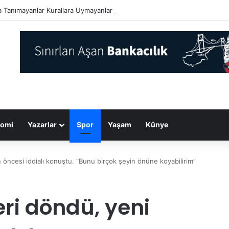
a Tanımayanlar Kurallara Uymayanlar KKTC’ye Gelsin…
omi
Yazarlar
Spor
Yaşam
Künye
öncesi iddialı konuştu. “Bunu birçok şeyin önüne koyabilirim”
ri döndü, yeni