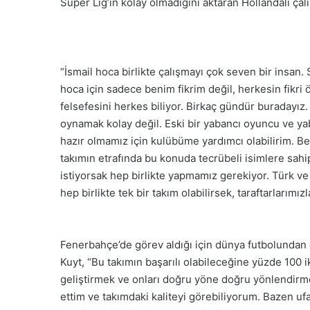
Süper Lig’in kolay olmadığını aktaran Hollandalı çalış
“İsmail hoca birlikte çalışmayı çok seven bir insan
hoca için sadece benim fikrim değil, herkesin fikri
felsefesini herkes biliyor. Birkaç gündür buradayız
oynamak kolay değil. Eski bir yabancı oyuncu ve y
hazır olmamız için kulübüme yardımcı olabilirim. B
takımın etrafında bu konuda tecrübeli isimlere sa
istiyorsak hep birlikte yapmamız gerekiyor. Türk ve
hep birlikte tek bir takım olabilirsek, taraftarlarımı
Fenerbahçe’de görev aldığı için dünya futbolundan 
Kuyt, “Bu takımın başarılı olabileceğine yüzde 100
geliştirmek ve onları doğru yöne doğru yönlendirme
ettim ve takımdaki kaliteyi görebiliyorum. Bazen ufa