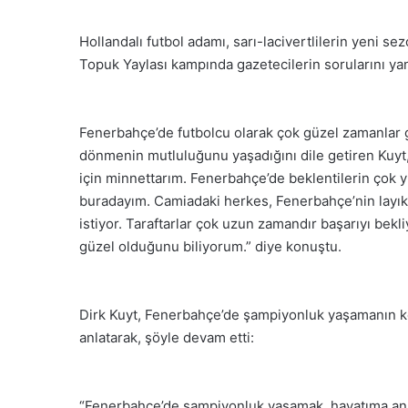
Hollandalı futbol adamı, sarı-lacivertlilerin yeni se
Topuk Yaylası kampında gazetecilerin sorularını yan
Fenerbahçe’de futbolcu olarak çok güzel zamanlar ge
dönmenin mutluluğunu yaşadığını dile getiren Kuyt,
için minnettarım. Fenerbahçe’de beklentilerin çok
buradayım. Camiadaki herkes, Fenerbahçe’nin layık
istiyor. Taraftarlar çok uzun zamandır başarıyı bek
güzel olduğunu biliyorum.” diye konuştu.
Dirk Kuyt, Fenerbahçe’de şampiyonluk yaşamanın k
anlatarak, şöyle devam etti:
“Fenerbahçe’de şampiyonluk yaşamak, hayatıma anl