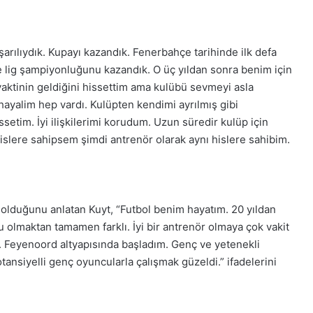
ılıydık. Kupayı kazandık. Fenerbahçe tarihinde ilk defa
e lig şampiyonluğunu kazandık. O üç yıldan sonra benim için
aktinin geldiğini hissettim ama kulübü sevmeyi asla
ayalim hep vardı. Kulüpten kendimi ayrılmış gibi
setim. İyi ilişkilerimi korudum. Uzun süredir kulüp için
slere sahipsem şimdi antrenör olarak aynı hislere sahibim.
 olduğunu anlatan Kuyt, “Futbol benim hayatım. 20 yıldan
 olmaktan tamamen farklı. İyi bir antrenör olmaya çok vakit
m. Feyenoord altyapısında başladım. Genç ve yetenekli
tansiyelli genç oyuncularla çalışmak güzeldi.” ifadelerini