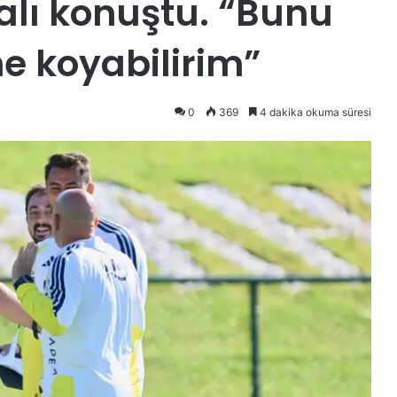
alı konuştu. “Bunu
e koyabilirim”
0
369
4 dakika okuma süresi