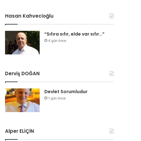
Hasan Kahvecioğlu
“Sıfıra sıfır, elde var sıfır…”
4 gün önce
Derviş DOĞAN
Devlet Sorumludur
1 gün önce
Alper ELİÇİN