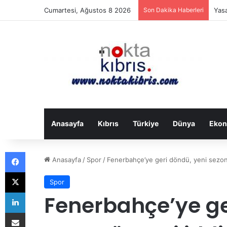
Cumartesi, Ağustos 8 2026
Son Dakika Haberleri
Yas
Anasayfa
Kıbrıs
Türkiye
Dünya
Ekon
Facebook
Anasayfa
/
Spor
/
Fenerbahçe’ye geri döndü, yeni sezon 
X
Spor
LinkedIn
Fenerbahçe’ye ge
E-Posta ile paylaş