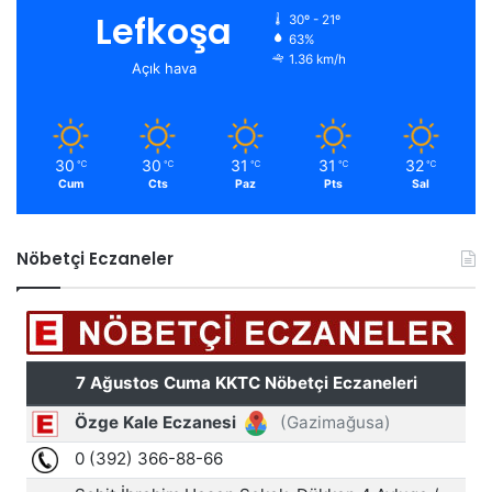
Lefkoşa
30º - 21º
63%
1.36 km/h
Açık hava
30
30
31
31
32
℃
℃
℃
℃
℃
Cum
Cts
Paz
Pts
Sal
Nöbetçi Eczaneler