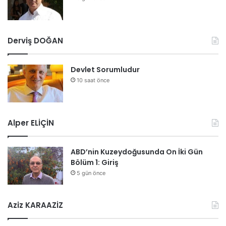
Derviş DOĞAN
Devlet Sorumludur
10 saat önce
Alper ELİÇİN
ABD’nin Kuzeydoğusunda On İki Gün
Bölüm 1: Giriş
5 gün önce
Aziz KARAAZİZ