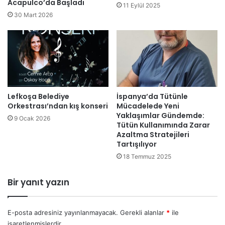
a
Acapulco’da Başladı
11 Eylül 2025
"
z
30 Mart 2026
d
v
e
e
n
y
i
e
z
ş
a
i
b
l
l
Lefkoşa Belediye
İspanya’da Tütünle
i
Orkestrası’ndan kış konseri
Mücadelede Yeni
u
n
Yaklaşımlar Gündemde:
k
b
9 Ocak 2026
Tütün Kullanımında Zarar
a
u
Azaltma Stratejileri
s
l
Tartışılıyor
ı
u
18 Temmuz 2025
t
ş
e
m
h
Bir yanıt yazın
a
d
s
i
ı
d
E-posta adresiniz yayınlanmayacak.
Gerekli alanlar
*
ile
i
işaretlenmişlerdir