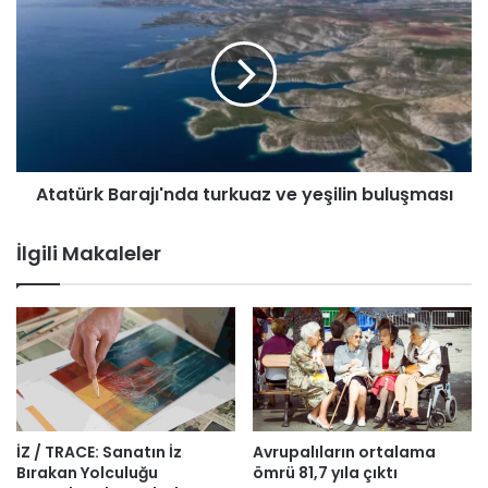
k
t
a
a
n
t
ı
ü
,
r
s
k
ı
B
n
a
ı
Atatürk Barajı'nda turkuaz ve yeşilin buluşması
r
r
a
v
j
İlgili Makaleler
a
ı
l
'
i
n
l
d
e
a
r
t
i
u
n
r
d
k
İZ / TRACE: Sanatın İz
Avrupalıların ortalama
e
u
Bırakan Yolculuğu
ömrü 81,7 yıla çıktı
n