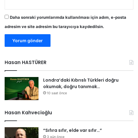
e
r
i
Daha sonraki yorumlarımda kullanılması için adım, e-posta
n
adresim ve site adresim bu tarayıcıya kaydedilsin.
i
"
i
s
t
e
Hasan HASTÜRER
d
i
Londra’daki Kıbrıslı Türkleri doğru
okumak, doğru tanımak…
10 saat önce
Hasan Kahvecioğlu
“Sıfıra sıfır, elde var sıfır…”
3 gün önce