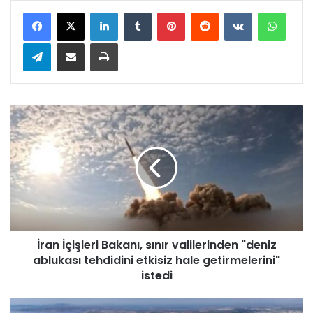
LinkedIn
Tumblr
Pinterest
Reddit
VKontakte
WhatsApp
Telegram
E-Posta ile paylaş
Yazdır
İ
r
a
n
İ
ç
i
ş
l
İran İçişleri Bakanı, sınır valilerinden "deniz
e
ablukası tehdidini etkisiz hale getirmelerini"
r
i
istedi
B
a
A