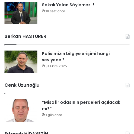
Sokak Yalan Söylemez..!
10 saat önce
Serkan HASTÜRER
Polisimizin bilgiye erişimi hangi
seviyede ?
31 Ekim 2025
Cenk Uzunoğlu
“Misafir odasının perdeleri açılacak
mı?”
1 gün önce
Ertanch HİDAYETİN