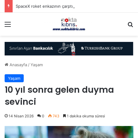
SpaceX roket enkazının çarptığı Ay’ın görüntüleri paylaşıldı
Menü
A
Anasayfa
/
Yaşam
Yaşam
10 yıl sonra gelen duyma
sevinci
14 Nisan 2026
0
743
1 dakika okuma süresi