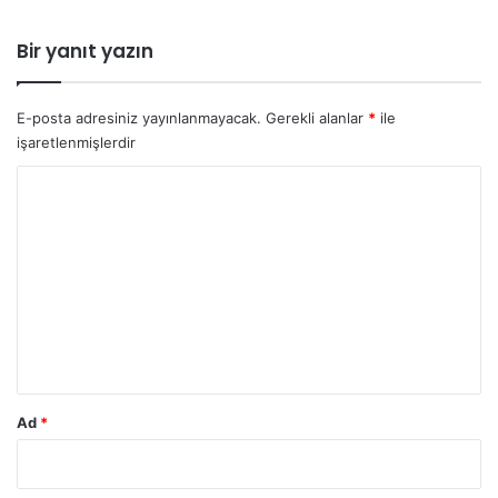
Bir yanıt yazın
E-posta adresiniz yayınlanmayacak.
Gerekli alanlar
*
ile
işaretlenmişlerdir
Y
o
r
u
m
*
Ad
*