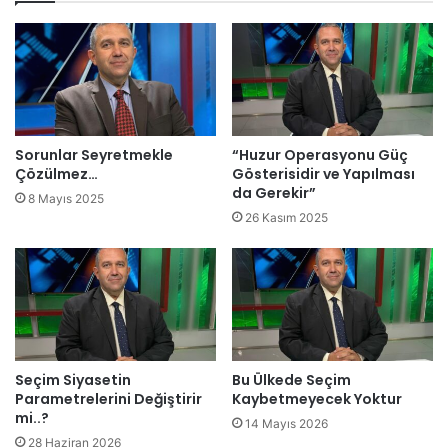
M
a
u
r
h
ı
a
n
l
ı
e
n
f
e
e
Sorunlar Seyretmekle
“Huzur Operasyonu Güç
d
t
Çözülmez…
Gösterisidir ve Yapılması
e
H
da Gerekir”
8 Mayıs 2025
n
a
26 Kasım 2025
d
z
u
ı
r
r
d
O
u
l
r
m
u
a
y
Seçim Siyasetin
Bu Ülkede Seçim
l
Parametrelerini Değiştirir
Kaybetmeyecek Yoktur
o
ı
mi..?
r
14 Mayıs 2026
?
28 Haziran 2026