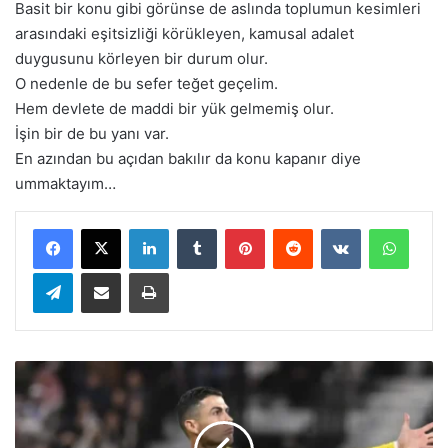
Basit bir konu gibi görünse de aslında toplumun kesimleri
arasındaki eşitsizliği körükleyen, kamusal adalet
duygusunu körleyen bir durum olur.
O nedenle de bu sefer teğet geçelim.
Hem devlete de maddi bir yük gelmemiş olur.
İşin bir de bu yanı var.
En azından bu açıdan bakılır da konu kapanır diye
ummaktayım…
LinkedIn
Tumblr
Pinterest
Reddit
VKontakte
WhatsApp
Telegram
E-Posta ile paylaş
Yazdır
S
u
u
d