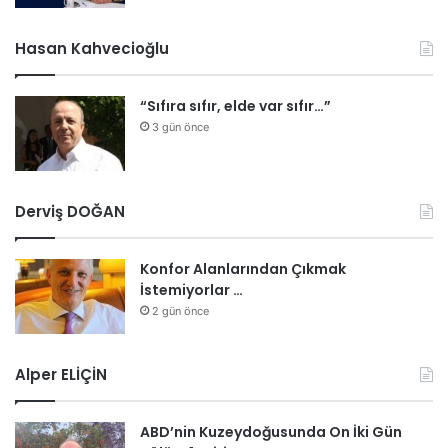
Hasan Kahvecioğlu
“Sıfıra sıfır, elde var sıfır…”
3 gün önce
Derviş DOĞAN
Konfor Alanlarından Çıkmak
İstemiyorlar …
2 gün önce
Alper ELİÇİN
ABD’nin Kuzeydoğusunda On İki Gün