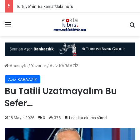
Türkiye’nin Balkanlar’daki nüfuzu Yunanistan’da gündem oldu
Menü
A
Anasayfa
/
Yazarlar
/
Aziz KARAAZİZ
Aziz KARAAZİZ
Bu Tatili Uzatmayalım Bu
Sefer…
18 Mayıs 2026
0
373
1 dakika okuma süresi