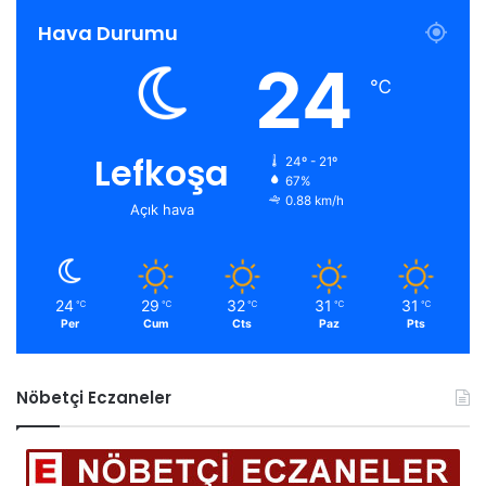
Hava Durumu
24
℃
Lefkoşa
24º - 21º
67%
0.88 km/h
Açık hava
24
29
32
31
31
℃
℃
℃
℃
℃
Per
Cum
Cts
Paz
Pts
Nöbetçi Eczaneler