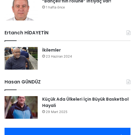
“Bahçeli’nin rolüne” ihtiyaç var!
1 hafta önce
Ertanch HİDAYETİN
İkilemler
23 Haziran 2024
Hasan GÜNDÜZ
Küçük Ada Ülkeleri İçin Büyük Basketbol
Hayali
29 Mart 2025