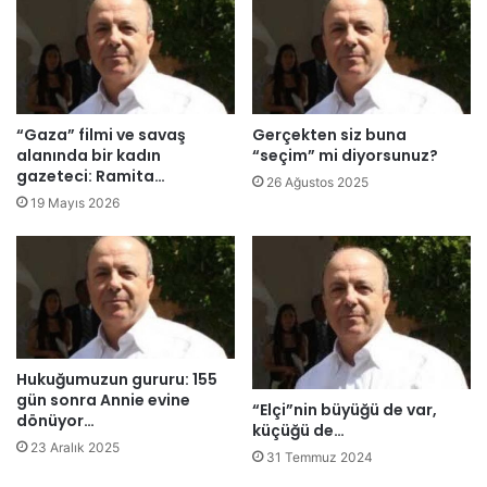
.
a
.
y
g
ı
n
l
“Gaza” filmi ve savaş
Gerçekten siz buna
ı
alanında bir kadın
“seçim” mi diyorsunuz?
ğ
gazeteci: Ramita…
26 Ağustos 2025
ı
19 Mayıs 2026
v
a
r
d
ı
r
,
Hukuğumuzun gururu: 155
y
gün sonra Annie evine
a
“Elçi”nin büyüğü de var,
dönüyor…
d
küçüğü de…
a
23 Aralık 2025
31 Temmuz 2024
o