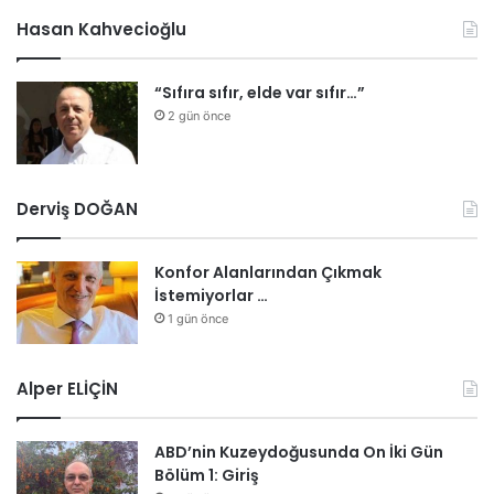
Hasan Kahvecioğlu
“Sıfıra sıfır, elde var sıfır…”
2 gün önce
Derviş DOĞAN
Konfor Alanlarından Çıkmak
İstemiyorlar …
1 gün önce
Alper ELİÇİN
ABD’nin Kuzeydoğusunda On İki Gün
Bölüm 1: Giriş