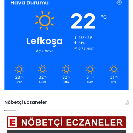
Hava Durumu
22
℃
Lefkoşa
28º - 21º
61%
0.78 km/h
Açık hava
28
32
32
31
31
℃
℃
℃
℃
℃
Per
Cum
Cts
Paz
Pts
Nöbetçi Eczaneler