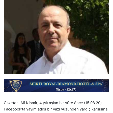
Gazeteci Ali Kişmir, 4 yılı aşkın bir süre önce (15.08.20)
Facebook’ta yayımladığı bir yazı yüzünden yargıç karşısına