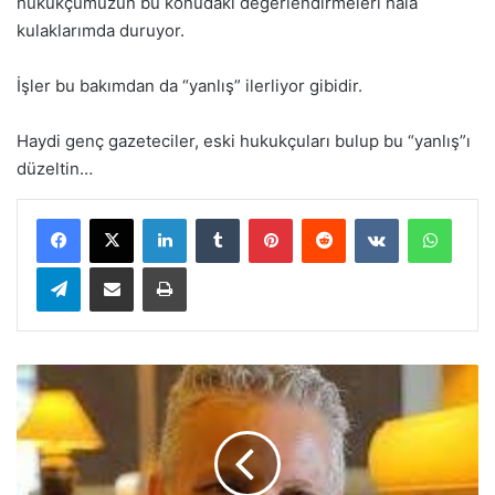
hukukçumuzun bu konudaki değerlendirmeleri hâlâ
kulaklarımda duruyor.
İşler bu bakımdan da “yanlış” ilerliyor gibidir.
Haydi genç gazeteciler, eski hukukçuları bulup bu “yanlış”ı
düzeltin…
LinkedIn
Tumblr
Pinterest
Reddit
VKontakte
WhatsApp
Telegram
E-Posta ile paylaş
Yazdır
Ş
i
m
d
i
b