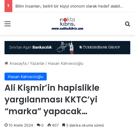
Bilim insanları, belirli bir kişiyi otonom olarak hedef alabilen yapay zeka destekli İHA üretti
Menü
A
Anasayfa
/
Yazarlar
/
Hasan Kahvecioğlu
Hasan Kahvecioğlu
Ali Kişmir’in hapislikle
yargılanması KKTC’yi
“marka” yapacak…
10 Aralık 2024
0
407
3 dakika okuma süresi