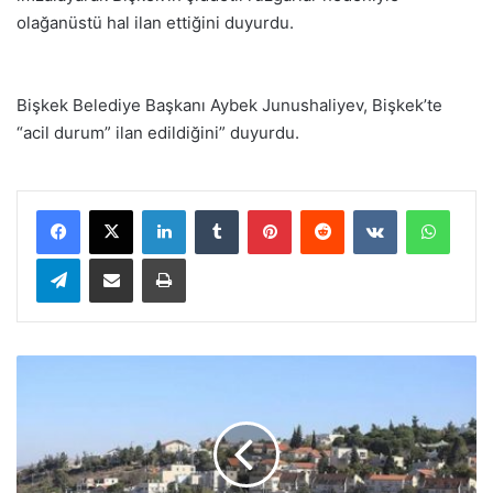
olağanüstü hal ilan ettiğini duyurdu.
Bişkek Belediye Başkanı Aybek Junushaliyev, Bişkek’te
“acil durum” ilan edildiğini” duyurdu.
LinkedIn
Tumblr
Pinterest
Reddit
VKontakte
WhatsApp
Telegram
E-Posta ile paylaş
Yazdır
İ
s
r
a
i
l