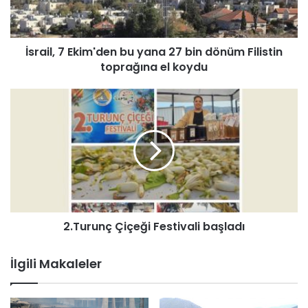
,
7
E
İsrail, 7 Ekim'den bu yana 27 bin dönüm Filistin
k
toprağına el koydu
i
m
'
2
d
.
e
T
n
u
b
r
u
u
y
n
a
ç
n
Ç
a
2.Turunç Çiçeği Festivali başladı
i
2
ç
7
e
İlgili Makaleler
b
ğ
i
i
n
F