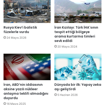
d
e
ö
s
n
t
ü
i
m
v
F
a
Rusya Kiev’i balistik
İran Kızılayı: Türk İHA'sının
i
l
füzelerle vurdu
tespit ettiği bölgeye
l
i
arama kurtarma timleri
24 Mayıs 2026
i
sevk edildi
b
s
a
20 Mayıs 2024
t
ş
i
l
n
a
t
d
o
ı
p
r
İran, ABD’nin iddiasının
Dünyada bir ilk: Yapay zeka
a
aksine yazılı nükleer
aşı geliştirdi
ğ
anlaşma teklifi almadığını
ı
5 Haziran 2026
duyurdu
n
16 Mayıs 2025
a