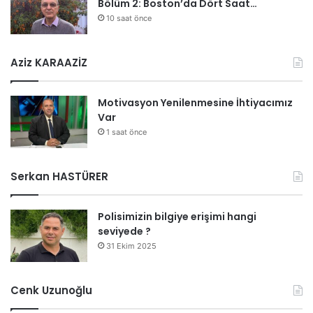
Bölüm 2: Boston’da Dört Saat…
10 saat önce
Aziz KARAAZİZ
Motivasyon Yenilenmesine İhtiyacımız
Var
1 saat önce
Serkan HASTÜRER
Polisimizin bilgiye erişimi hangi
seviyede ?
31 Ekim 2025
Cenk Uzunoğlu