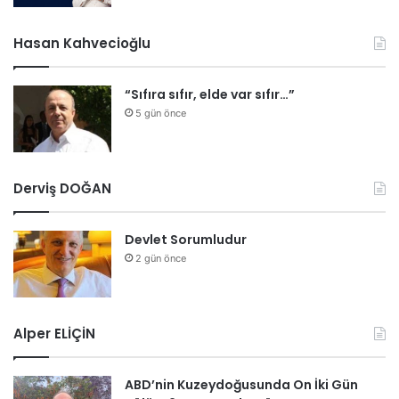
Hasan Kahvecioğlu
“Sıfıra sıfır, elde var sıfır…”
5 gün önce
Derviş DOĞAN
Devlet Sorumludur
2 gün önce
Alper ELİÇİN
ABD’nin Kuzeydoğusunda On İki Gün