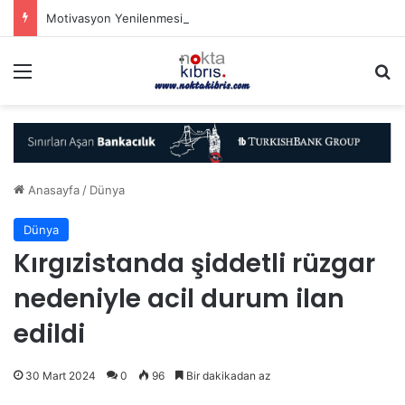
Motivasyon Yenilenmesine İhtiyacımız Var
Menü
A
Anasayfa
/
Dünya
Dünya
Kırgızistanda şiddetli rüzgar
nedeniyle acil durum ilan
edildi
30 Mart 2024
0
96
Bir dakikadan az