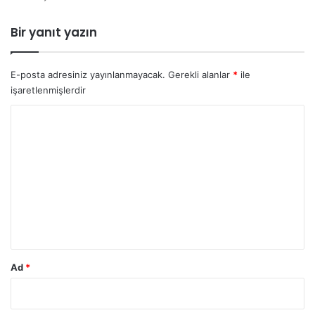
e
l
Bir yanıt yazın
k
o
y
E-posta adresiniz yayınlanmayacak.
Gerekli alanlar
*
ile
d
işaretlenmişlerdir
u
Y
o
r
u
m
*
Ad
*