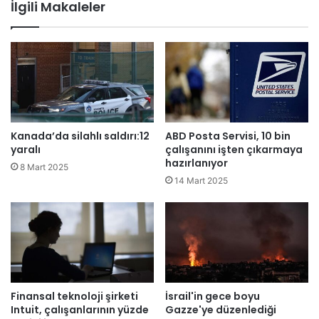
İlgili Makaleler
r
i
n
e
r
a
ğ
m
e
Kanada’da silahlı saldırı:12
ABD Posta Servisi, 10 bin
n
yaralı
çalışanını işten çıkarmaya
,
hazırlanıyor
8 Mart 2025
p
14 Mart 2025
e
t
r
o
l
v
e
g
Finansal teknoloji şirketi
İsrail'in gece boyu
Intuit, çalışanlarının yüzde
Gazze'ye düzenlediği
a