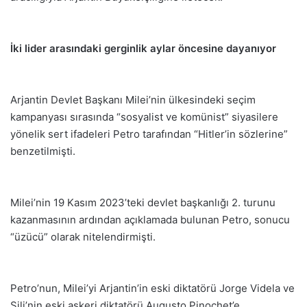
İki lider arasındaki gerginlik aylar öncesine dayanıyor
Arjantin Devlet Başkanı Milei’nin ülkesindeki seçim
kampanyası sırasında “sosyalist ve komünist” siyasilere
yönelik sert ifadeleri Petro tarafından “Hitler’in sözlerine”
benzetilmişti.
Milei’nin 19 Kasım 2023’teki devlet başkanlığı 2. turunu
kazanmasının ardından açıklamada bulunan Petro, sonucu
“üzücü” olarak nitelendirmişti.
Petro’nun, Milei’yi Arjantin’in eski diktatörü Jorge Videla ve
Şili’nin eski askeri diktatörü Augusto Pinochet’e