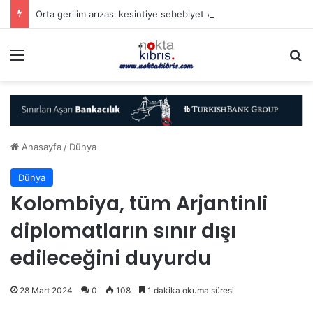
Orta gerilim arızası kesintiye sebebiyet verdi
Menü
A
Anasayfa
/
Dünya
Dünya
Kolombiya, tüm Arjantinli
diplomatların sınır dışı
edileceğini duyurdu
28 Mart 2024
0
108
1 dakika okuma süresi