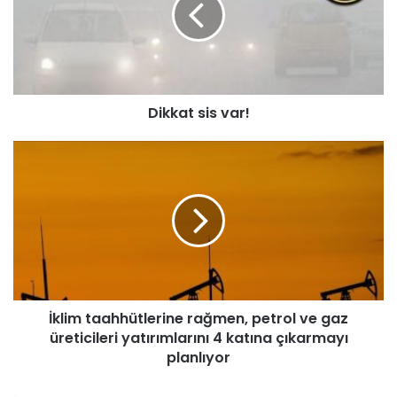
a
t
s
i
s
Dikkat sis var!
v
a
r
İ
!
k
l
i
m
t
a
a
h
İklim taahhütlerine rağmen, petrol ve gaz
h
üreticileri yatırımlarını 4 katına çıkarmayı
ü
t
planlıyor
l
e