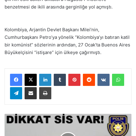
benzetmesi de ikili arasında gerginliğe yol açmıştı.
Kolombiya, Arjantin Devlet Başkanı Milei’nin,
Cumhurbaşkanı Petro’ya yönelik “Kolombiya’yı batıran katil
bir komünist” sözlerinin ardından, 27 Ocak’ta Buenos Aires
Büyükelçisini “istişare” için ülkeye çağırmıştı.
LinkedIn
Tumblr
Pinterest
Reddit
VKontakte
WhatsApp
Telegram
E-Posta ile paylaş
Yazdır
D
i
k
k