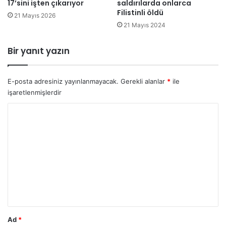
17’sini işten çıkarıyor
saldırılarda onlarca
z
Filistinli öldü
ü
21 Mayıs 2026
r
21 Mayıs 2024
e
t
Bir yanıt yazın
i
c
i
E-posta adresiniz yayınlanmayacak.
Gerekli alanlar
*
ile
l
işaretlenmişlerdir
e
r
Y
i
o
y
r
a
t
u
ı
m
r
ı
*
m
l
a
Ad
*