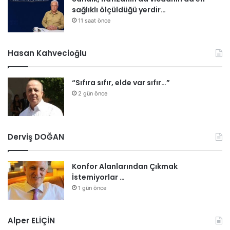
a
sağlıklı ölçüldüğü yerdir…
n
11 saat önce
l
ı
y
Hasan Kahvecioğlu
o
r
“Sıfıra sıfır, elde var sıfır…”
2 gün önce
Derviş DOĞAN
Konfor Alanlarından Çıkmak
İstemiyorlar …
1 gün önce
Alper ELİÇİN