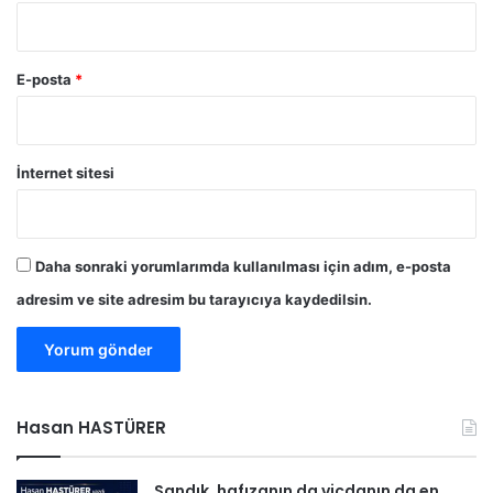
r
ı
n
ı
E-posta
*
4
k
a
t
İnternet sitesi
ı
n
a
ç
Daha sonraki yorumlarımda kullanılması için adım, e-posta
ı
adresim ve site adresim bu tarayıcıya kaydedilsin.
k
a
r
m
a
y
Hasan HASTÜRER
ı
p
l
Sandık, hafızanın da vicdanın da en