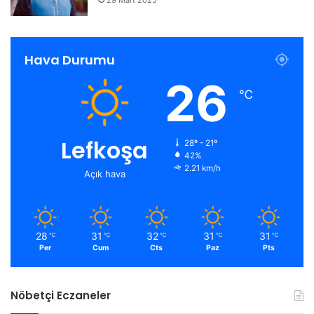
29 Mart 2025
Hava Durumu
26
℃
Lefkoşa
28º - 21º
42%
2.21 km/h
Açık hava
28
31
32
31
31
℃
℃
℃
℃
℃
Per
Cum
Cts
Paz
Pts
Nöbetçi Eczaneler