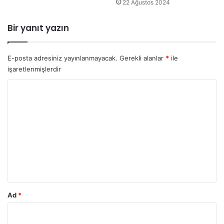
22 Ağustos 2024
Bir yanıt yazın
E-posta adresiniz yayınlanmayacak.
Gerekli alanlar
*
ile
işaretlenmişlerdir
Y
o
r
u
m
*
Ad
*