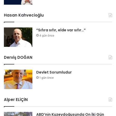
Hasan Kahvecioğlu
“Sıfıra sıfır, elde var sıfır…”
4 gün önce
Derviş DOĞAN
Devlet Sorumludur
1 gün önce
Alper ELİÇİN
ABD’nin Kuzeydoğusunda On İki Gün