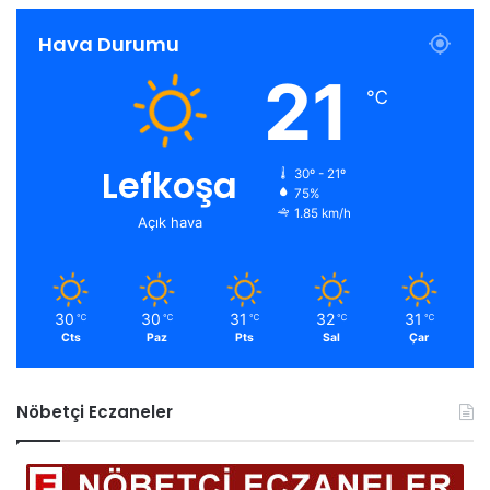
Hava Durumu
21
℃
Lefkoşa
30º - 21º
75%
1.85 km/h
Açık hava
30
30
31
32
31
℃
℃
℃
℃
℃
Cts
Paz
Pts
Sal
Çar
Nöbetçi Eczaneler