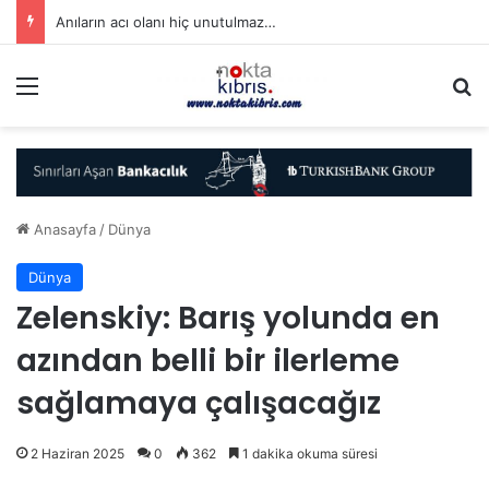
Anıların acı olanı hiç unutulmaz…
Menü
A
Anasayfa
/
Dünya
Dünya
Zelenskiy: Barış yolunda en
azından belli bir ilerleme
sağlamaya çalışacağız
2 Haziran 2025
0
362
1 dakika okuma süresi