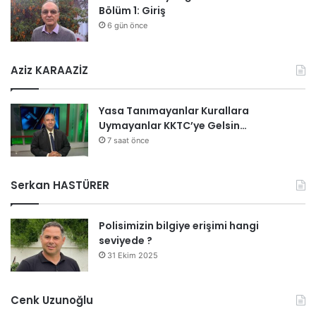
Bölüm 1: Giriş
6 gün önce
Aziz KARAAZİZ
Yasa Tanımayanlar Kurallara
Uymayanlar KKTC’ye Gelsin…
7 saat önce
Serkan HASTÜRER
Polisimizin bilgiye erişimi hangi
seviyede ?
31 Ekim 2025
Cenk Uzunoğlu