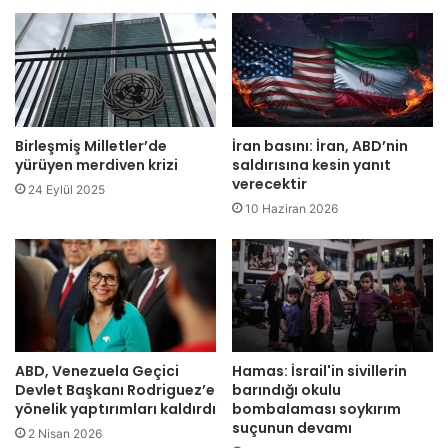
.
e
s
t
e
ğ
i
,
Birleşmiş Milletler’de
İran basını: İran, ABD’nin
C
yürüyen merdiven krizi
saldırısına kesin yanıt
T
verecektir
24 Eylül 2025
P
10 Haziran 2026
’
d
e
n
f
a
z
ABD, Venezuela Geçici
Hamas: İsrail'in sivillerin
l
Devlet Başkanı Rodriguez’e
barındığı okulu
a
yönelik yaptırımları kaldırdı
bombalaması soykırım
…
suçunun devamı
2 Nisan 2026