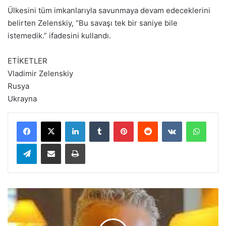
Ülkesini tüm imkanlarıyla savunmaya devam edeceklerini
belirten Zelenskiy, “Bu savaşı tek bir saniye bile
istemedik.” ifadesini kullandı.
ETİKETLER
Vladimir Zelenskiy
Rusya
Ukrayna
LinkedIn
Tumblr
Pinterest
Reddit
VKontakte
WhatsApp
Telegram
E-Posta ile paylaş
Yazdır
E
s
a
s