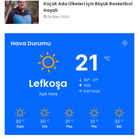
Küçük Ada Ülkeleri İçin Büyük Basketbol
Hayali
29 Mart 2025
Hava Durumu
21
℃
Lefkoşa
30º - 21º
70%
0.97 km/h
Açık hava
30
30
31
31
32
℃
℃
℃
℃
℃
Cum
Cts
Paz
Pts
Sal