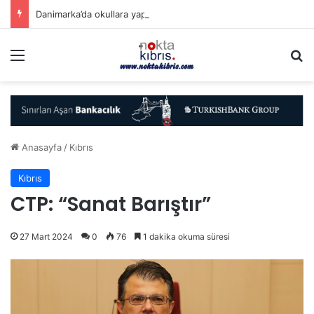
Danimarka’da okullara yapay zeka ile kopyaya karşı sözlü savunma şartı getirildi
Menü
A
Anasayfa
/
Kıbrıs
Kıbrıs
CTP: “Sanat Barıştır”
27 Mart 2024
0
76
1 dakika okuma süresi