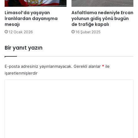
h
e
e
Limasol’da yaşayan
Asfaltlama nedeniyle Ercan
r
İranlılardan dayanışma
yolunun gidiş yönü bugün
l
g
mesajı
de trafiğe kapalı
l
e
i
s
12 Ocak 2026
16 Şubat 2025
m
i
i
Bir yanıt yazın
h
r
a
E-posta adresiniz yayınlanmayacak.
Gerekli alanlar
*
ile
ç
işaretlenmişlerdir
e
d
Y
i
o
y
o
r
r
u
m
*