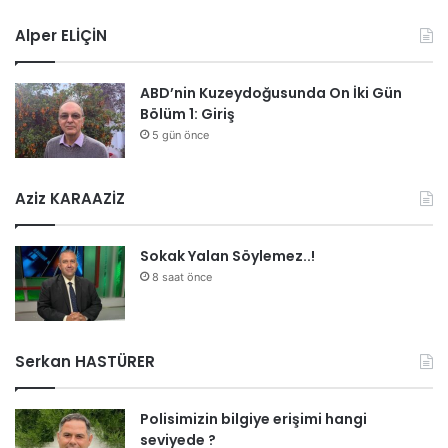
Alper ELİÇİN
ABD’nin Kuzeydoğusunda On İki Gün
Bölüm 1: Giriş
5 gün önce
Aziz KARAAZİZ
Sokak Yalan Söylemez..!
8 saat önce
Serkan HASTÜRER
Polisimizin bilgiye erişimi hangi
seviyede ?