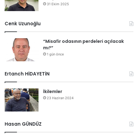
31 Ekim 2025
Cenk Uzunoğlu
“Misafir odasının perdeleri açılacak
mı?”
1 gün önce
Ertanch HİDAYETİN
İkilemler
23 Haziran 2024
Hasan GÜNDÜZ