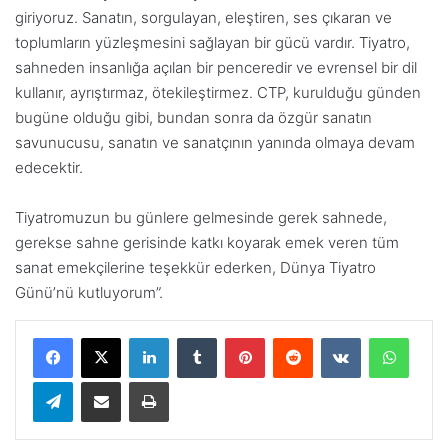
giriyoruz. Sanatın, sorgulayan, eleştiren, ses çıkaran ve
toplumların yüzleşmesini sağlayan bir gücü vardır. Tiyatro,
sahneden insanlığa açılan bir penceredir ve evrensel bir dil
kullanır, ayrıştırmaz, ötekileştirmez. CTP, kurulduğu günden
bugüne olduğu gibi, bundan sonra da özgür sanatın
savunucusu, sanatın ve sanatçının yanında olmaya devam
edecektir.
Tiyatromuzun bu günlere gelmesinde gerek sahnede,
gerekse sahne gerisinde katkı koyarak emek veren tüm
sanat emekçilerine teşekkür ederken, Dünya Tiyatro
Günü’nü kutluyorum”.
LinkedIn
Tumblr
Pinterest
Reddit
VKontakte
WhatsApp
Telegram
E-Posta ile paylaş
Yazdır