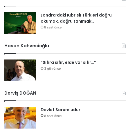
Londra’daki Kıbrıslı Türkleri doğru
okumak, doğru tanımak…
8 saat önce
Hasan Kahvecioğlu
“Sıfıra sıfır, elde var sıfır…”
3 gün önce
Derviş DOĞAN
Devlet Sorumludur
8 saat önce