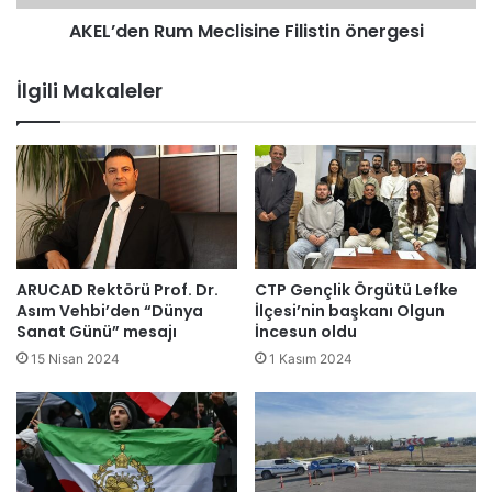
a
R
e
AKEL’den Rum Meclisine Filistin önergesi
u
n
m
ç
M
İlgili Makaleler
o
e
k
c
a
l
k
i
a
s
r
i
y
n
a
e
k
F
ARUCAD Rektörü Prof. Dr.
CTP Gençlik Örgütü Lefke
ı
i
Asım Vehbi’den “Dünya
İlçesi’nin başkanı Olgun
t
l
Sanat Günü” mesajı
İncesun oldu
,
i
15 Nisan 2024
1 Kasım 2024
i
s
l
t
a
i
ç
n
v
ö
e
n