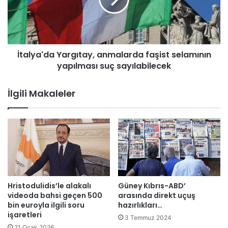
y
h
a
i
'
z
d
m
a
e
İtalya'da Yargıtay, anmalarda faşist selamının
Y
t
yapılması suç sayılabilecek
a
l
r
e
g
İlgili Makaleler
r
ı
i
t
”
a
k
y
o
,
n
a
u
n
l
m
u
a
Hristodulidis’le alakalı
Güney Kıbrıs-ABD’
s
l
videoda bahsi geçen 500
arasında direkt uçuş
e
a
bin euroyla ilgili soru
hazırlıkları…
m
işaretleri
r
3 Temmuz 2024
i
d
21 Ocak 2026