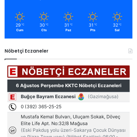
29
30
31
31
32
℃
℃
℃
℃
℃
Cum
Cts
Paz
Pts
Sal
Nöbetçi Eczaneler