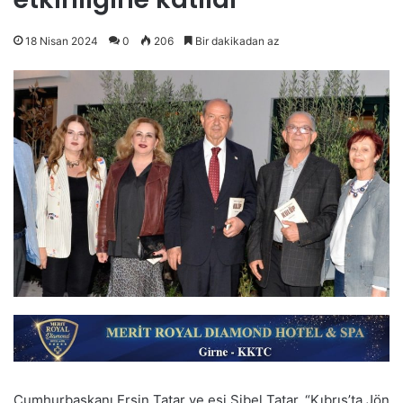
18 Nisan 2024
0
206
Bir dakikadan az
Cumhurbaşkanı Ersin Tatar ve eşi Sibel Tatar, “Kıbrıs’ta Jön