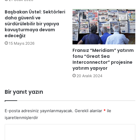
n
a
e
f
Başbakan Üstel: Sektörleri
r
daha güvenli ve
a
sürdürülebilir bir yapıya
2
ş
kavuşturmaya devam
5
i
edeceğiz
N
s
i
15 Mayıs 2026
t
Fransız “Meridiam” yatırım
s
s
fonu “Great Sea
a
e
Interconnector” projesine
n
l
yatırım yapıyor
'
a
20 Aralık 2024
d
m
a
ı
E
n
Bir yanıt yazın
m
ı
e
n
k
y
E-posta adresiniz yayınlanmayacak.
Gerekli alanlar
*
ile
l
a
işaretlenmişlerdir
i
p
l
Y
ı
e
l
o