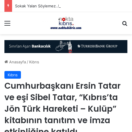
Sokak Yalan Söylemez..!
Menü
A
Anasayfa
/
Kıbrıs
Kıbrıs
Cumhurbaşkanı Ersin Tatar
ve eşi Sibel Tatar, “Kıbrıs’ta
Jön Türk Hareketi – Kulüp”
kitabının tanıtım ve imza
etkinliğine katıldı