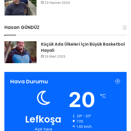
23 Haziran 2024
Hasan GÜNDÜZ
Küçük Ada Ülkeleri İçin Büyük Basketbol
Hayali
29 Mart 2025
Hava Durumu
20
℃
Lefkoşa
29º - 20º
73%
1.65 km/h
Açık hava