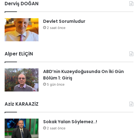
Derviş DOĞAN
Devlet Sorumludur
2 saat önce
Alper ELİÇİN
ABD’nin Kuzeydoğusunda On İki Gün
Bölüm 1: Giriş
5 gün önce
Aziz KARAAZİZ
Sokak Yalan Söylemez..!
2 saat önce