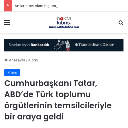
Anıların acı olanı hiç unutulmaz…
Menü
A
Anasayfa
/
Kıbrıs
Kıbrıs
Cumhurbaşkanı Tatar,
ABD’de Türk toplumu
örgütlerinin temsilcileriyle
bir araya geldi