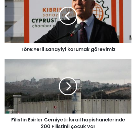
r
e
:
Y
e
r
l
Töre:Yerli sanayiyi korumak görevimiz
i
s
a
F
n
i
a
l
y
i
i
s
y
t
i
i
k
n
o
E
Filistin Esirler Cemiyeti: İsrail hapishanelerinde
r
s
u
200 Filistinli çocuk var
i
m
r