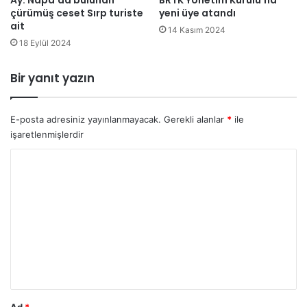
Ay. Napa’da bulunan
BRTK Yönetim Kurulu’na
i
çürümüş ceset Sırp turiste
yeni üye atandı
s
ait
h
14 Kasım 2024
18 Eylül 2024
a
n
e
Bir yanıt yazın
l
e
r
E-posta adresiniz yayınlanmayacak.
Gerekli alanlar
*
ile
i
işaretlenmişlerdir
n
d
Y
e
o
2
r
0
0
u
F
m
i
l
*
i
s
t