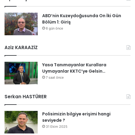
ABD’nin Kuzeydoğusunda On İki Gün
Bölüm 1: Giriş
6 gün önce
Aziz KARAAZİZ
Yasa Tanımayanlar Kurallara
Uymayanlar KKTC’ye Gelsin…
7 saat önce
Serkan HASTÜRER
Polisimizin bilgiye erişimi hangi
seviyede ?
31 Ekim 2025