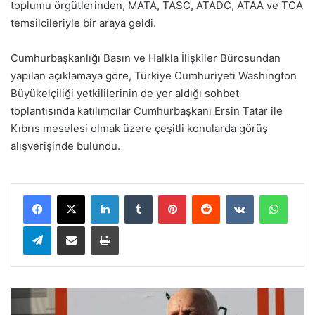
toplumu örgütlerinden, MATA, TASC, ATADC, ATAA ve TCA
temsilcileriyle bir araya geldi.
Cumhurbaşkanlığı Basın ve Halkla İlişkiler Bürosundan
yapılan açıklamaya göre, Türkiye Cumhuriyeti Washington
Büyükelçiliği yetkililerinin de yer aldığı sohbet
toplantısında katılımcılar Cumhurbaşkanı Ersin Tatar ile
Kıbrıs meselesi olmak üzere çeşitli konularda görüş
alışverişinde bulundu.
LinkedIn
Tumblr
Pinterest
Reddit
VKontakte
WhatsApp
Telegram
E-Posta ile paylaş
Yazdır
T
ö