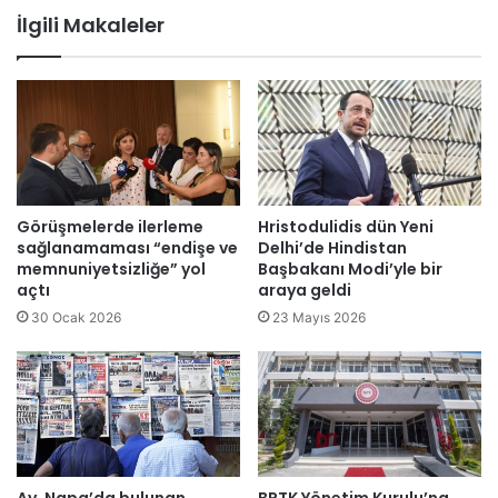
a
l
İlgili Makaleler
k
e
g
r
ö
C
r
e
e
m
v
i
i
y
m
e
i
t
Görüşmelerde ilerleme
Hristodulidis dün Yeni
z
i
sağlanamaması “endişe ve
Delhi’de Hindistan
:
memnuniyetsizliğe” yol
Başbakanı Modi’yle bir
açtı
araya geldi
İ
s
30 Ocak 2026
23 Mayıs 2026
r
a
i
l
h
a
p