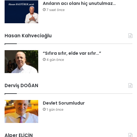
Anıların acı olanı hiç unutulmaz…
7 saat önce
Hasan Kahvecioğlu
“Sıfıra sıfır, elde var sıfır…”
4 gün önce
Derviş DOĞAN
Devlet Sorumludur
1 gün önce
Alper ELİÇİN