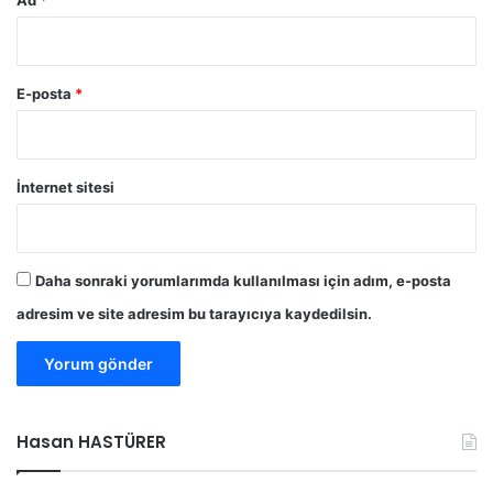
Ad
*
i
n
l
i
E-posta
*
ç
o
c
u
İnternet sitesi
k
v
a
r
Daha sonraki yorumlarımda kullanılması için adım, e-posta
adresim ve site adresim bu tarayıcıya kaydedilsin.
Hasan HASTÜRER