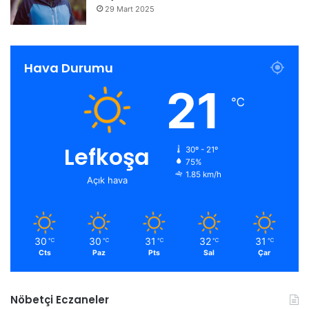
29 Mart 2025
Hava Durumu
21
℃
Lefkoşa
30º - 21º
75%
1.85 km/h
Açık hava
30
30
31
32
31
℃
℃
℃
℃
℃
Cts
Paz
Pts
Sal
Çar
Nöbetçi Eczaneler