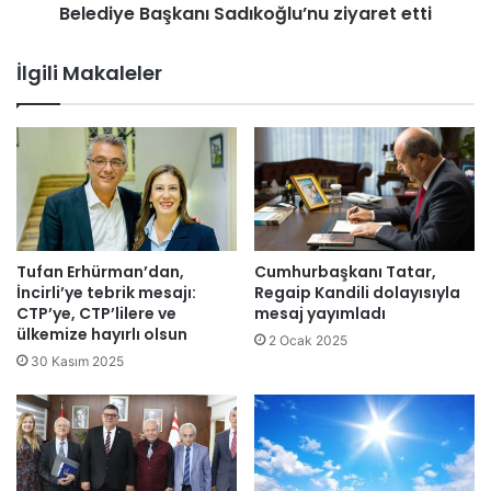
ı
Belediye Başkanı Sadıkoğlu’nu ziyaret etti
H
s
a
'
l
İlgili Makaleler
t
k
a
D
Ç
a
i
n
n
s
'
l
i
a
z
r
i
ı
Tufan Erhürman’dan,
Cumhurbaşkanı Tatar,
y
F
İncirli’ye tebrik mesajı:
Regaip Kandili dolayısıyla
a
e
CTP’ye, CTP’lilere ve
mesaj yayımladı
r
ülkemize hayırlı olsun
d
2 Ocak 2025
e
e
30 Kasım 2025
t
r
e
a
d
s
e
y
c
o