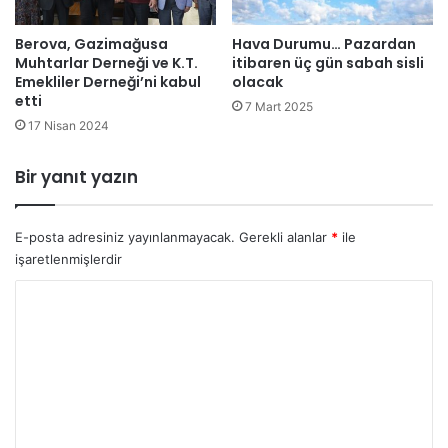
e
n
k
u
Berova, Gazimağusa
Hava Durumu… Pazardan
,
Muhtarlar Derneği ve K.T.
itibaren üç gün sabah sisli
İ
Emekliler Derneği’ni kabul
olacak
s
etti
7 Mart 2025
k
17 Nisan 2024
e
l
e
Bir yanıt yazın
B
e
l
E-posta adresiniz yayınlanmayacak.
Gerekli alanlar
*
ile
e
işaretlenmişlerdir
d
Y
i
y
o
e
r
B
a
u
ş
m
k
a
*