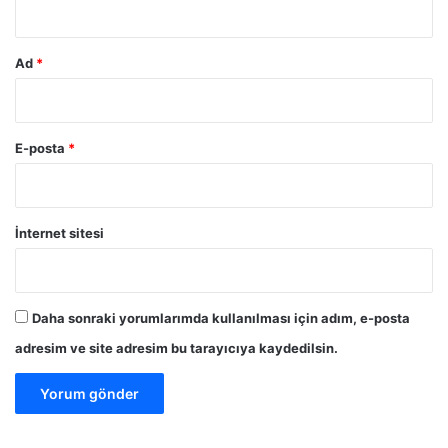
n
ı
S
Ad
*
a
d
ı
k
E-posta
*
o
ğ
l
u
İnternet sitesi
’
n
u
z
Daha sonraki yorumlarımda kullanılması için adım, e-posta
i
adresim ve site adresim bu tarayıcıya kaydedilsin.
y
a
r
e
t