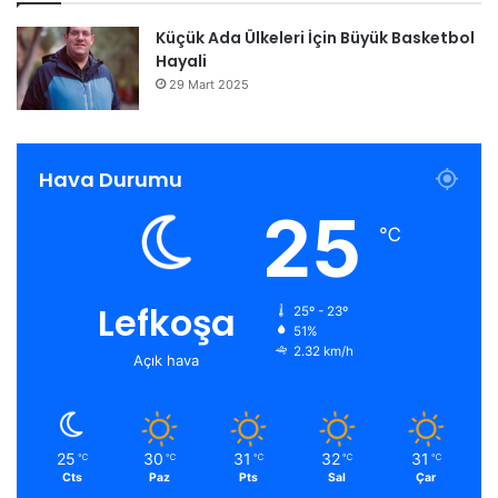
Küçük Ada Ülkeleri İçin Büyük Basketbol
Hayali
29 Mart 2025
Hava Durumu
25
℃
Lefkoşa
25º - 23º
51%
2.32 km/h
Açık hava
25
30
31
32
31
℃
℃
℃
℃
℃
Cts
Paz
Pts
Sal
Çar