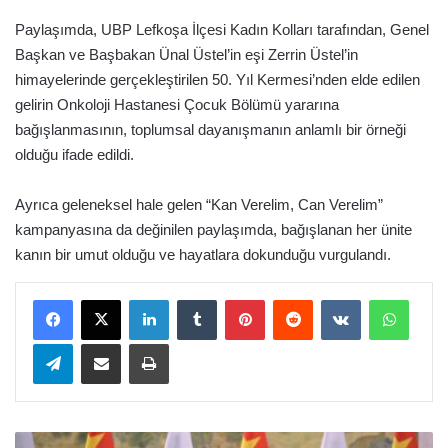
Paylaşımda, UBP Lefkoşa İlçesi Kadın Kolları tarafından, Genel
Başkan ve Başbakan Ünal Üstel’in eşi Zerrin Üstel’in
himayelerinde gerçekleştirilen 50. Yıl Kermesi’nden elde edilen
gelirin Onkoloji Hastanesi Çocuk Bölümü yararına
bağışlanmasının, toplumsal dayanışmanın anlamlı bir örneği
olduğu ifade edildi.
Ayrıca geleneksel hale gelen “Kan Verelim, Can Verelim”
kampanyasına da değinilen paylaşımda, bağışlanan her ünite
kanın bir umut olduğu ve hayatlara dokunduğu vurgulandı.
LinkedIn
Tumblr
Pinterest
Reddit
VKontakte
WhatsApp
Telegram
E-Posta ile paylaş
Yazdır
K