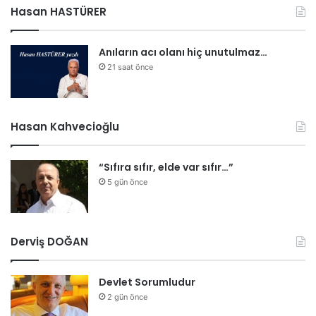
e
Hasan HASTÜRER
t
t
Anıların acı olanı hiç unutulmaz…
i
21 saat önce
Hasan Kahvecioğlu
“Sıfıra sıfır, elde var sıfır…”
5 gün önce
Derviş DOĞAN
Devlet Sorumludur
2 gün önce