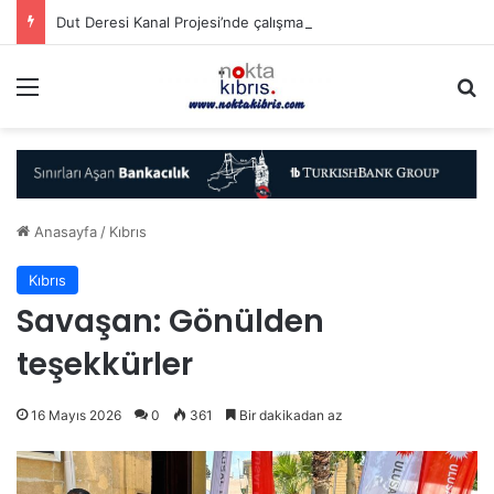
Dut Deresi Kanal Projesi’nde çalışmalar sürüyor
Menü
A
Anasayfa
/
Kıbrıs
Kıbrıs
Savaşan: Gönülden
teşekkürler
16 Mayıs 2026
0
361
Bir dakikadan az