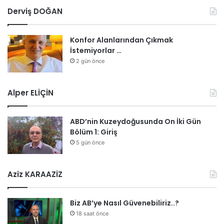
Derviş DOĞAN
Konfor Alanlarından Çıkmak
İstemiyorlar …
2 gün önce
Alper ELİÇİN
ABD’nin Kuzeydoğusunda On İki Gün
Bölüm 1: Giriş
5 gün önce
Aziz KARAAZİZ
Biz AB’ye Nasıl Güvenebiliriz..?
18 saat önce