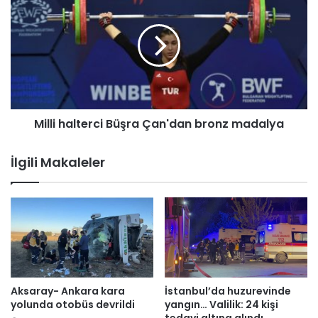
’
i
a
l
g
l
ü
i
v
h
e
a
n
l
i
t
n
Milli halterci Büşra Çan'dan bronz madalya
e
s
r
a
c
İlgili Makaleler
r
i
s
B
ı
ü
l
ş
d
r
ı
a
ğ
Ç
ı
a
n
n
Aksaray- Ankara kara
İstanbul’da huzurevinde
ı
'
yolunda otobüs devrildi
yangın… Valilik: 24 kişi
n
d