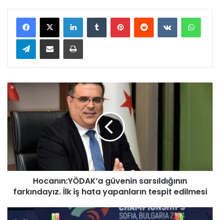
LinkedIn
Tumblr
Pinterest
Reddit
VKontakte
WhatsApp
Telegram
E-Posta ile paylaş
Yazdır
H
o
c
a
n
ı
n
:
Y
Hocanın:YÖDAK’a güvenin sarsıldığının
Ö
farkındayız. İlk iş hata yapanların tespit edilmesi
D
A
K
M