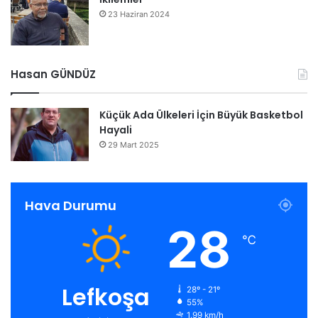
23 Haziran 2024
Hasan GÜNDÜZ
Küçük Ada Ülkeleri İçin Büyük Basketbol
Hayali
29 Mart 2025
Hava Durumu
28
℃
Lefkoşa
28º - 21º
55%
1.99 km/h