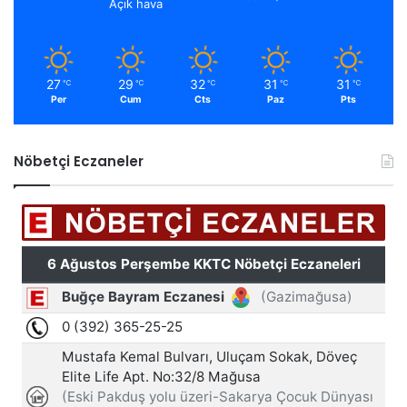
Açık hava
27
29
32
31
31
℃
℃
℃
℃
℃
Per
Cum
Cts
Paz
Pts
Nöbetçi Eczaneler