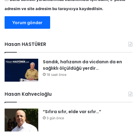
e
s
adresim ve site adresim bu tarayıcıya kaydedilsin.
i
Hasan HASTÜRER
Sandık, hafızanın da vicdanın da en
sağlıklı ölçüldüğü yerdir…
18 saat önce
Hasan Kahvecioğlu
“Sıfıra sıfır, elde var sıfır…”
3 gün önce