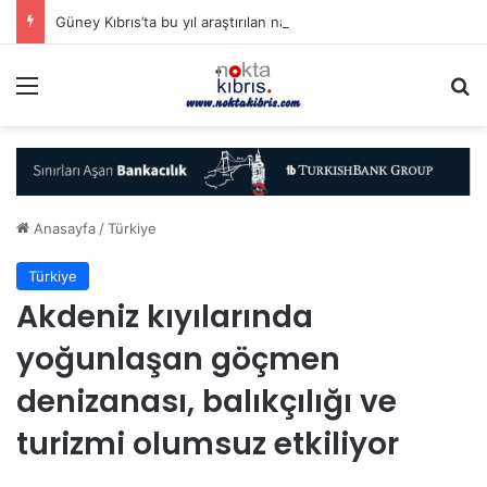
Güney Kıbrıs’ta bu yıl araştırılan narkotik davaları 718’e ulaştı…
Menü
A
Anasayfa
/
Türkiye
Türkiye
Akdeniz kıyılarında
yoğunlaşan göçmen
denizanası, balıkçılığı ve
turizmi olumsuz etkiliyor