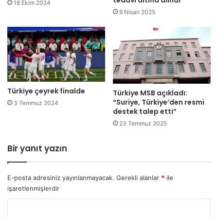
tedavi altına alındı
18 Ekim 2024
f
a
9 Nisan 2025
a
n
r
b
k
r
ı
o
n
n
d
z
a
m
y
Türkiye çeyrek finalde
a
Türkiye MSB açıkladı:
ı
d
“Suriye, Türkiye’den resmi
3 Temmuz 2024
z
destek talep etti”
a
.
l
23 Temmuz 2025
İ
y
l
a
Bir yanıt yazın
k
i
ş
E-posta adresiniz yayınlanmayacak.
Gerekli alanlar
*
ile
h
işaretlenmişlerdir
a
t
Y
a