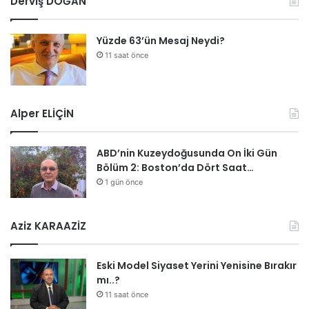
Derviş DOĞAN
Yüzde 63’ün Mesaj Neydi?
11 saat önce
Alper ELİÇİN
ABD’nin Kuzeydoğusunda On İki Gün
Bölüm 2: Boston’da Dört Saat…
1 gün önce
Aziz KARAAZİZ
Eski Model Siyaset Yerini Yenisine Bırakır
mı..?
11 saat önce