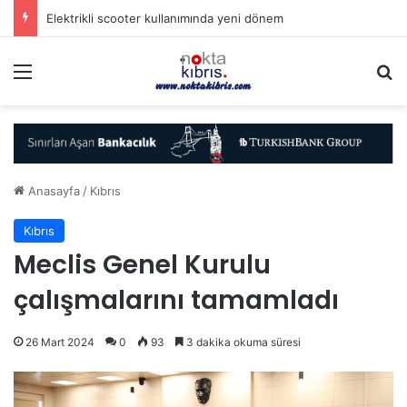
Elektrikli scooter kullanımında yeni dönem
Menü
A
Anasayfa
/
Kıbrıs
Kıbrıs
Meclis Genel Kurulu
çalışmalarını tamamladı
26 Mart 2024
0
93
3 dakika okuma süresi