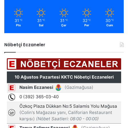
31
31
31
32
30
℃
℃
℃
℃
℃
Pts
Sal
Çar
Per
Cum
Nöbetçi Eczaneler