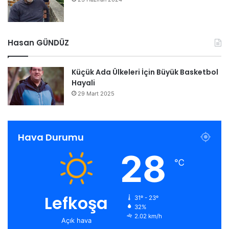
Hasan GÜNDÜZ
Küçük Ada Ülkeleri İçin Büyük Basketbol
Hayali
29 Mart 2025
Hava Durumu
28
℃
Lefkoşa
31º - 23º
32%
2.02 km/h
Açık hava