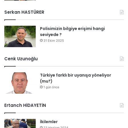
Serkan HASTÜRER
Polisimizin bilgiye erişimi hangi
seviyede ?
31 Ekim 2025
Cenk Uzunoğlu
Türkiye farklı bir uyanışa yöneliyor
(mu?)
1 gün önce
Ertanch HİDAYETİN
İkilemler
23 Haziran 2024