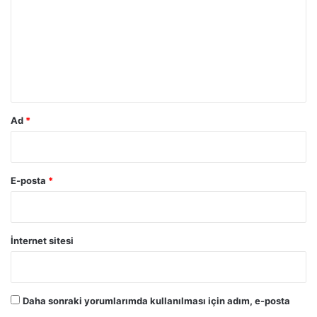
ş
r
u
u
l
d
m
u
*
Ad
*
E-posta
*
İnternet sitesi
Daha sonraki yorumlarımda kullanılması için adım, e-posta