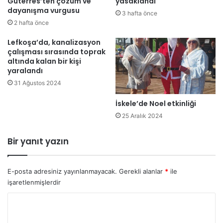
Guterres’ten çözüm ve
yasaklandı
r
dayanışma vurgusu
i
3 hafta önce
ı
e
2 hafta önce
v
r
e
f
Lefkoşa’da, kanalizasyon
y
çalışması sırasında toprak
a
altında kalan bir kişi
ü
r
yaralandı
k
k
s
ı
31 Ağustos 2024
e
n
İskele’de Noel etkinliği
k
ı
ö
g
25 Aralık 2024
ğ
ö
r
s
Bir yanıt yazın
e
t
t
e
i
r
E-posta adresiniz yayınlanmayacak.
Gerekli alanlar
*
ile
m
d
işaretlenmişlerdir
k
i
o
Y
n
o
u