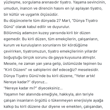
yüzleşme, sorgulama arenasıdır tiyatro. Yaşama sevincinin,
umudun, inancın ve direncin hasını en iyi aşılayan tiyatro,
bir kültür ve uygarlık ölçüsüdür.
Bu düşüncelerle tüm dünyada 27 Mart, “Dünya Tiyatro
Günü” olarak kabul edilir ve duyurulur.
Bölünmüş adamızın kuzey yarısında kirli bir düzen
egemedir. Bu kirli düzen, tüm emekçilerin, çalışanların,
kurum ve kuruluşların sorunlarını bir kördüğüme
çevirirken, tiyatromuzun, tiyatro emekçilerinin yıllardır
boğuştuğu birçok sorunu da gayya kuyusuna atmıştır.
Mesele, ne zaman yan yana gelip, üstümüzde tepinen bu
“Kirli Düzeni” ve sahiplerini def edeceğiz? meselesidir.
Dünya Tiyatro Günü’nde bu kirli düzene, “Yeter artık!
Nereye kadar?” diyoruz…
“Nereye kadar mı?” diyeceksiniz…
Yaşamın her alanında emeğiyle, hakkıyla, alın teriyle
çalışan insanların örgütlü o tükenmeyen enerjisiyle ayağa
kalkıp bu kirli düzene dur diyene ve emekten, çalışandan,