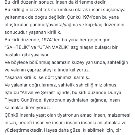
Bu kirli düzenin sonucu insan da kirlenmektedir.
Bu kirliliğin bizzat tek sorumlusu olarak insanı suçlamaya
yeltenmek de doğru değildir. Çünkü 1974’den bu yana
oluşturulan ganimet/avanta/yağma ve kap-kaç düzeninin
sonucudur yaşanan kirlilik.
Bu kirli düzende, 1974’den bu yana her geçen gün
“SAHTELİK” ve “UTANMAZLIK” azgınlaşan bulaşıcı bir
hastalık gibi yayılıyor…
Ve böylece bölünmüş adamızın kuzey yarısında, sahteliğin
ve yalanın çapraz ateşi altında kalıyoruz.
Yaşanan kirlilik ise dört yanımızı sarmış…
Ve yalanlar doğrularımız, sahtelik sahiciliğimiz olmuş.
İşte bu “Ahval ve Şerait” içinde, bu kirli düzende Dünya
Tiyatro Günü’nde, tiyatronun aydınlatan ışığında, insan
kalmakta direniyoruz.
Çünkü insanla yaşıt olan tiyatronun amacı insan, malzemesi
insan, hedefi insan ve insanı insana insanla anlatmakta ve
yüzleştirmektedir. Hayatı daha güzel kılabilmek için, bir