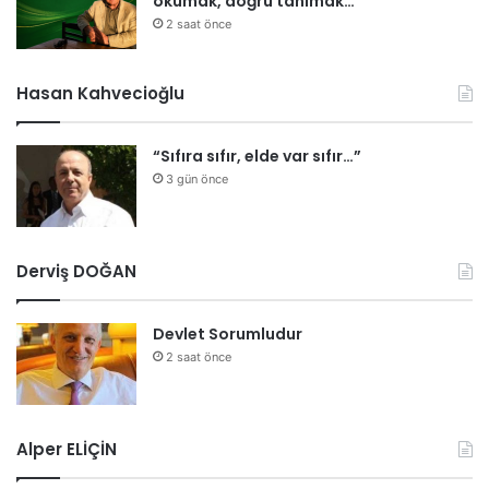
okumak, doğru tanımak…
2 saat önce
Hasan Kahvecioğlu
“Sıfıra sıfır, elde var sıfır…”
3 gün önce
Derviş DOĞAN
Devlet Sorumludur
2 saat önce
Alper ELİÇİN