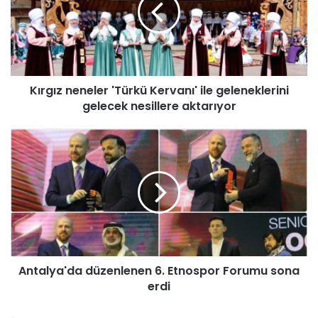
ı
z
n
e
n
Kırgız neneler 'Türkü Kervanı' ile geleneklerini
e
gelecek nesillere aktarıyor
l
e
r
A
'
n
T
t
ü
a
r
l
k
y
ü
a
K
'
e
d
r
Antalya'da düzenlenen 6. Etnospor Forumu sona
a
v
erdi
d
a
ü
n
z