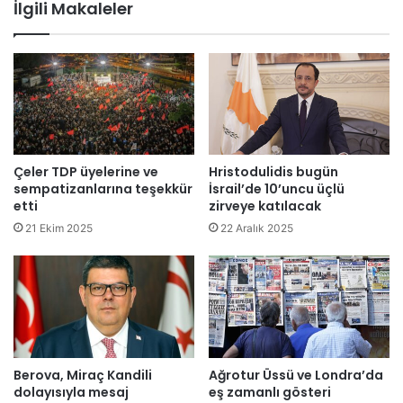
İlgili Makaleler
ı
e
'
n
i
l
l
e
e
n
g
e
e
n
l
6
e
.
Çeler TDP üyelerine ve
Hristodulidis bugün
n
E
sempatizanlarına teşekkür
İsrail’de 10’uncu üçlü
e
t
etti
zirveye katılacak
k
n
21 Ekim 2025
22 Aralık 2025
l
o
e
s
r
p
i
o
n
r
i
F
g
o
e
Berova, Miraç Kandili
Ağrotur Üssü ve Londra’da
r
dolayısıyla mesaj
eş zamanlı gösteri
l
u