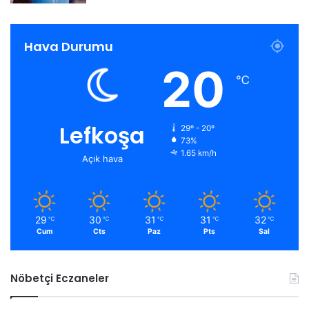
Hava Durumu
20
℃
Lefkoşa
29º - 20º
73%
1.65 km/h
Açık hava
29
30
31
31
32
℃
℃
℃
℃
℃
Cum
Cts
Paz
Pts
Sal
Nöbetçi Eczaneler