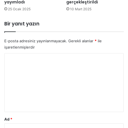
yayımladı
gerçekleştirildi
e
m
c
u
25 Ocak 2025
10 Mart 2025
e
s
k
o
Bir yanıt yazın
n
n
e
a
s
e
E-posta adresiniz yayınlanmayacak.
Gerekli alanlar
*
ile
i
r
işaretlenmişlerdir
l
d
l
i
Y
e
o
r
e
r
a
u
k
m
t
a
*
r
ı
y
Ad
*
o
r