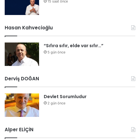
15 saat önce
Hasan Kahvecioğlu
“Sıfıra sıfır, elde var sıfır…”
5 gün önce
Derviş DOĞAN
Devlet Sorumludur
2 gün önce
Alper ELİÇİN