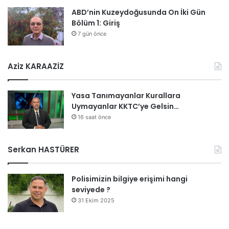
ABD’nin Kuzeydoğusunda On İki Gün
Bölüm 1: Giriş
7 gün önce
Aziz KARAAZİZ
Yasa Tanımayanlar Kurallara
Uymayanlar KKTC’ye Gelsin…
16 saat önce
Serkan HASTÜRER
Polisimizin bilgiye erişimi hangi
seviyede ?
31 Ekim 2025