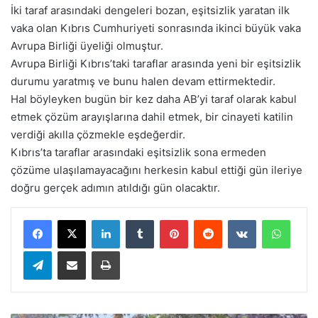
İki taraf arasındaki dengeleri bozan, eşitsizlik yaratan ilk
vaka olan Kıbrıs Cumhuriyeti sonrasında ikinci büyük vaka
Avrupa Birliği üyeliği olmuştur.
Avrupa Birliği Kıbrıs’taki taraflar arasında yeni bir eşitsizlik
durumu yaratmış ve bunu halen devam ettirmektedir.
Hal böyleyken bugün bir kez daha AB’yi taraf olarak kabul
etmek çözüm arayışlarına dahil etmek, bir cinayeti katilin
verdiği akılla çözmekle eşdeğerdir.
Kıbrıs’ta taraflar arasındaki eşitsizlik sona ermeden
çözüme ulaşılamayacağını herkesin kabul ettiği gün ileriye
doğru gerçek adımın atıldığı gün olacaktır.
LinkedIn
Tumblr
Pinterest
Reddit
VKontakte
WhatsApp
Telegram
E-Posta ile paylaş
Yazdır