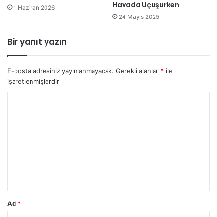
Havada Uçuşurken
1 Haziran 2026
24 Mayıs 2025
Bir yanıt yazın
E-posta adresiniz yayınlanmayacak.
Gerekli alanlar
*
ile
işaretlenmişlerdir
Y
o
r
u
m
*
Ad
*