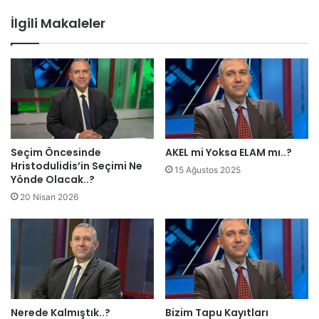
e
c
İlgili Makaleler
t
i
i
d
e
m
o
k
r
a
s
Seçim Öncesinde
AKEL mi Yoksa ELAM mı..?
i
Hristodulidis’in Seçimi Ne
15 Ağustos 2025
a
Yönde Olacak..?
n
20 Nisan 2026
l
a
y
ı
ş
ı
!
Nerede Kalmıştık..?
Bizim Tapu Kayıtları