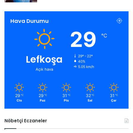
Hava Durumu
29
℃
Lefkoşa
29º - 22º
40%
5.05 km/h
Açık hava
29
29
31
32
31
℃
℃
℃
℃
℃
Cts
Paz
Pts
Sal
Çar
Nöbetçi Eczaneler