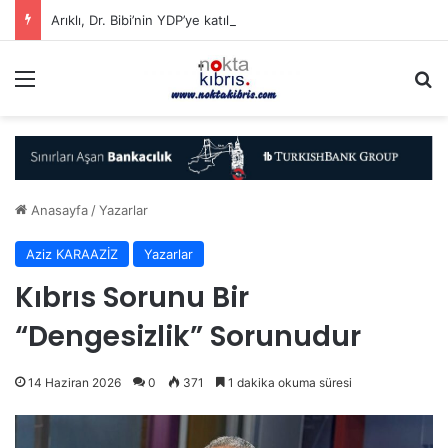
Arıklı, Dr. Bibi’nin YDP’ye katıldığını duyurdu
Menü
A
Anasayfa
/
Yazarlar
Aziz KARAAZİZ
Yazarlar
Kıbrıs Sorunu Bir
“Dengesizlik” Sorunudur
14 Haziran 2026
0
371
1 dakika okuma süresi