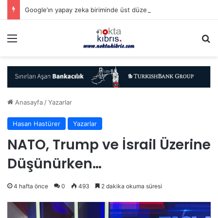
Google’ın yapay zeka biriminde üst düzey görev değişimi
Menü
A
Anasayfa
/
Yazarlar
Hasan Hastürer
Yazarlar
NATO, Trump ve İsrail Üzerine
Düşünürken…
4 hafta önce
0
493
2 dakika okuma süresi