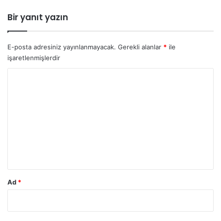
i
Bir yanıt yazın
E-posta adresiniz yayınlanmayacak.
Gerekli alanlar
*
ile
işaretlenmişlerdir
Y
o
r
u
m
*
Ad
*