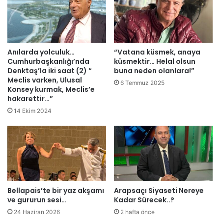
i
s
a
a
t
Anılarda yolculuk…
“Vatana küsmek, anaya
e
Cumhurbaşkanlığı’nda
küsmektir… Helal olsun
l
Denktaş’la iki saat (2) “
buna neden olanlara!”
Meclis varken, Ulusal
e
6 Temmuz 2025
Konsey kurmak, Meclis’e
k
hakarettir…”
t
r
14 Ekim 2024
i
k
k
e
s
i
n
Bellapais’te bir yaz akşamı
Arapsaçı Siyaseti Nereye
t
ve gururun sesi…
Kadar Sürecek..?
i
24 Haziran 2026
2 hafta önce
s