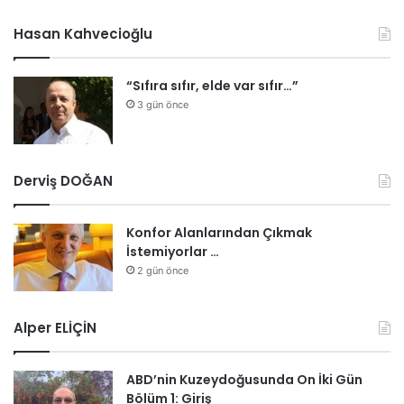
Hasan Kahvecioğlu
“Sıfıra sıfır, elde var sıfır…”
3 gün önce
Derviş DOĞAN
Konfor Alanlarından Çıkmak
İstemiyorlar …
2 gün önce
Alper ELİÇİN
ABD’nin Kuzeydoğusunda On İki Gün
Bölüm 1: Giriş