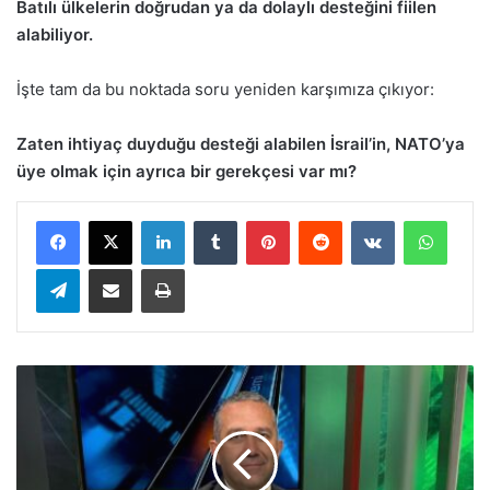
Batılı ülkelerin doğrudan ya da dolaylı desteğini fiilen
alabiliyor.
İşte tam da bu noktada soru yeniden karşımıza çıkıyor:
Zaten ihtiyaç duyduğu desteği alabilen İsrail’in, NATO’ya
üye olmak için ayrıca bir gerekçesi var mı?
LinkedIn
Tumblr
Pinterest
Reddit
VKontakte
WhatsApp
Telegram
E-Posta ile paylaş
Yazdır
N
A
T
O
,