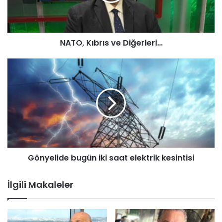
K
ı
b
r
NATO, Kıbrıs ve Diğerleri…
ı
s
v
G
e
ö
D
n
i
y
ğ
e
e
l
r
i
l
d
e
e
Gönyelide bugün iki saat elektrik kesintisi
r
b
i
u
…
g
İlgili Makaleler
ü
n
i
k