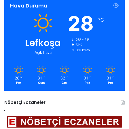
Hava Durumu
28
℃
Lefkoşa
28º - 21º
51%
3.11 km/h
Açık hava
28
31
32
31
31
℃
℃
℃
℃
℃
Per
Cum
Cts
Paz
Pts
Nöbetçi Eczaneler