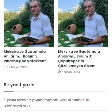
m
e
e
y
k
a
t
p
i
ı
r
y
o
r
?
”
Meksika ve Guatemala
Meksika ve Guatemala
Anılarım… Bölüm 9:
Anılarım… Bölüm 3:
Pınarbaşı ve Şafakkent
Çapultepek’in
Çözülemeyen Gizemi
19 Mayıs 2024
7 Nisan 2024
Bir yanıt yazın
E-posta adresiniz yayınlanmayacak.
Gerekli alanlar
*
ile
işaretlenmişlerdir