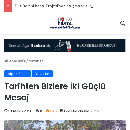
Dut Deresi Kanal Projesi’nde çalışmalar sürüyor
Menü
A
Anasayfa
/
Yazarlar
Alper Eliçin
Yazarlar
Tarihten Bizlere İki Güçlü
Mesaj
31 Mayıs 2026
0
548
1 dakika okuma süresi