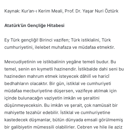
Kaynak: Kur’an-ı Kerim Meali, Prof. Dr. Yaşar Nuri Öztürk
Atatürk’ün Gençliğe Hitabesi
Ey Türk gençliği! Birinci vazifen; Türk istiklalini, Türk
cumhuriyetini, ilelebet muhafaza ve müdafaa etmektir.
Mevcudiyetinin ve istikbalinin yegâne temeli budur. Bu
temel, senin en kıymetli hazinendir. İstikbalde dahi seni bu
hazineden mahrum etmek isteyecek dâhilî ve haricî
bedhahların olacaktır. Bir gün, istiklal ve cumhuriyeti
müdafaa mecburiyetine düşersen, vazifeye atılmak için
içinde bulunacağın vaziyetin imkân ve şeraitini
düşünmeyeceksin. Bu imkân ve şerait, çok namüsait bir
mahiyette tezahür edebilir. İstiklal ve cumhuriyetine
kastedecek düşmanlar, bütün dünyada emsali görülmemiş
bir galibiyetin mümessili olabilirler. Cebren ve hile ile aziz