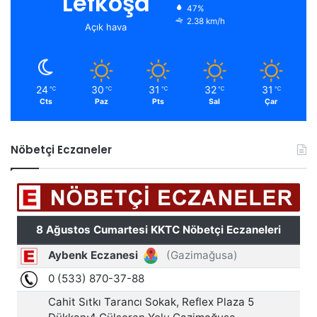
Lefkoşa
47%
2.38 km/h
Açık hava
24
30
31
32
31
℃
℃
℃
℃
℃
Cts
Paz
Pts
Sal
Çar
Nöbetçi Eczaneler