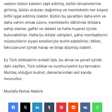
vatanın bütün kaleleri zapt edilmiş, bütün tersanelerine
girilmiş, bütün orduları dağıtılmış ve memleketin her köşesi
bilfiil işgal edilmiş olabilir. Bütün bu şeraitten daha elim ve
daha vahim olmak üzere, memleketin dâhilinde iktidara
sahip olanlar, gaflet ve dalalet ve hatta hıyanet içinde
bulunabilirler. Hatta bu iktidar sahipleri, şahsi menfaatlerini
müstevlilerin siyasi emelleriyle tevhit edebilirler. Millet,
fakruzaruret içinde harap ve bitap düşmüş olabilir.
Ey Türk istikbalinin evladı! İşte, bu ahval ve şerait içinde
dahi vazifen, Türk istiklal ve cumhuriyetini kurtarmaktır.
Muhtaç olduğun kudret, damarlarındaki asil kanda
mevcuttur.
Mustafa Kemal Atatürk
LinkedIn
Tumblr
Pinterest
Reddit
VKontakte
WhatsApp