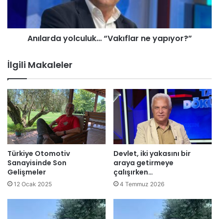
ş
d
a
a
r
y
Anılarda yolculuk… “Vakıflar ne yapıyor?”
ı
o
Ö
l
r
c
İlgili Makaleler
n
u
e
l
k
u
T
k
e
…
ş
“
k
V
i
a
l
k
Türkiye Otomotiv
Devlet, iki yakasını bir
E
ı
Sanayisinde Son
araya getirmeye
d
f
Gelişmeler
çalışırken…
e
l
12 Ocak 2025
4 Temmuz 2026
b
a
i
r
l
n