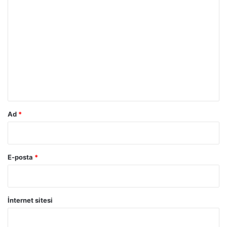
Y
o
r
u
m
*
Ad
*
E-posta
*
İnternet sitesi